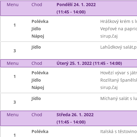
Menu
Chod
Pondělí 24. 1. 2022
(11:45 - 14:00)
Polévka
Hráškový krém s l
1
Jídlo
Vepřové na papric
Nápoj
sirup,čaj
Jídlo
Lahůdkový salát,pe
3
Menu
Chod
Úterý 25. 1. 2022 (11:45 - 14:00)
Polévka
Hovězí vývar s ját
1
Jídlo
Rozlítaný španěls
Nápoj
sirup,čaj
Jídlo
Míchaný salát s l
3
Menu
Chod
Středa 26. 1. 2022
(11:45 - 14:00)
Polévka
Italská s těstovin
1