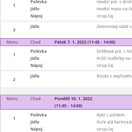
Polévka
Hovězí pol. s dro
1
Jídlo
Hovězí maso na č
Nápoj
sirup,čaj
Jídlo
Zeleninový salát 
3
Menu
Chod
Pátek 7. 1. 2022 (11:45 - 14:00)
Polévka
Dršťková pol. z hl
1
Jídlo
Krůtí nudličky na
Nápoj
sirup,čaj
Jídlo
Rizoto z vepřovéh
2
Menu
Chod
Pondělí 10. 1. 2022
(11:45 - 14:00)
Polévka
Rybí s pórkem
1
Jídlo
Kuře alá kachna,b
Nápoj
sirup,čaj