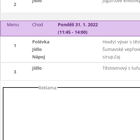
Jídlo
Jogurtové knedlí
2
Menu
Chod
Pondělí 31. 1. 2022
(11:45 - 14:00)
Polévka
Hovězí vývar s těs
1
Jídlo
Šumavské vepřové
Nápoj
sirup,čaj
Jídlo
Těstovinový s tuň
3
Reklama: