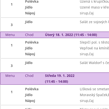
Polévka
Uzená s krupičko
1
Jídlo
Uzené maso v kře
Nápoj
sirup,čaj
Jídlo
Salát ze sojových
3
Menu
Chod
Úterý 18. 1. 2022 (11:45 - 14:00)
Polévka
Slepičí pol. s těst
1
Jídlo
Vepřové na kmíně,
Nápoj
sirup,čaj
Jídlo
Salát Waldorf s če
3
Menu
Chod
Středa 19. 1. 2022
(11:45 - 14:00)
Polévka
Lišková se smeta
1
Jídlo
Moravský špaček,
Nápoj
sirup,čaj