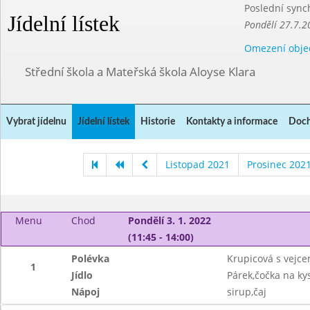
Poslední sync
Jídelní lístek
Pondělí 27.7.2
Omezení obje
Střední škola a Mateřská škola Aloyse Klara
Vybrat jídelnu
Jídelní lístek
Historie
Kontakty a informace
Doch
Listopad 2021
Prosinec 202
Menu
Chod
Pondělí 3. 1. 2022
(11:45 - 14:00)
Polévka
Krupicová s vejc
1
Jídlo
Párek,čočka na ky
Nápoj
sirup,čaj