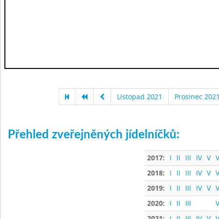
Listopad 2021
Prosinec 202
Přehled zveřejněných jídelníčků:
2017:
I
II
III
IV
V
V
2018:
I
II
III
IV
V
V
2019:
I
II
III
IV
V
V
2020:
I
II
III
V
2021:
I
II
III
IV
V
V