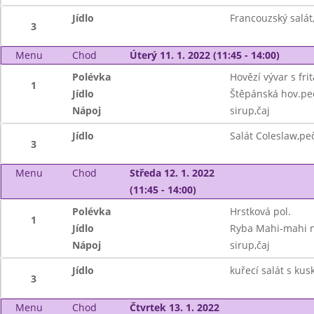
Jídlo
Francouzský salát
3
Menu
Chod
Úterý 11. 1. 2022 (11:45 - 14:00)
Polévka
Hovězí vývar s fr
1
Jídlo
Štěpánská hov.pe
Nápoj
sirup,čaj
Jídlo
Salát Coleslaw,pe
3
Menu
Chod
Středa 12. 1. 2022
(11:45 - 14:00)
Polévka
Hrstková pol.
1
Jídlo
Ryba Mahi-mahi n
Nápoj
sirup,čaj
Jídlo
kuřecí salát s ku
3
Menu
Chod
Čtvrtek 13. 1. 2022