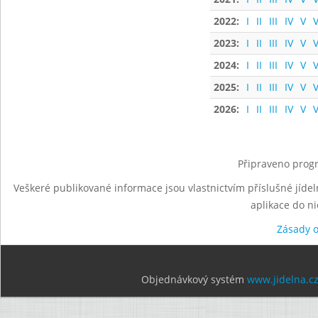
2022:
I
II
III
IV
V
V
2023:
I
II
III
IV
V
V
2024:
I
II
III
IV
V
V
2025:
I
II
III
IV
V
V
2026:
I
II
III
IV
V
V
Připraveno progr
Veškeré publikované informace jsou vlastnictvím příslušné jídel
aplikace do n
Zásady 
Objednávkový systém
www.jidelna.c