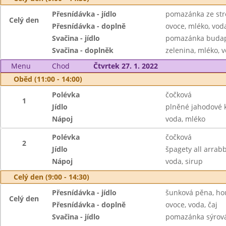
Přesnídávka - jídlo
pomazánka ze str
Celý den
Přesnídávka - doplně
ovoce, mléko, voda
Svačina - jídlo
pomazánka budape
Svačina - doplněk
zelenina, mléko, v
Menu
Chod
Čtvrtek 27. 1. 2022
Oběd (11:00 - 14:00)
Polévka
čočková
1
Jídlo
plněné jahodové 
Nápoj
voda, mléko
Polévka
čočková
2
Jídlo
špagety all arrabb
Nápoj
voda, sirup
Celý den (9:00 - 14:30)
Přesnídávka - jídlo
šunková pěna, ho
Celý den
Přesnídávka - doplně
ovoce, voda, čaj
Svačina - jídlo
pomazánka sýrová 