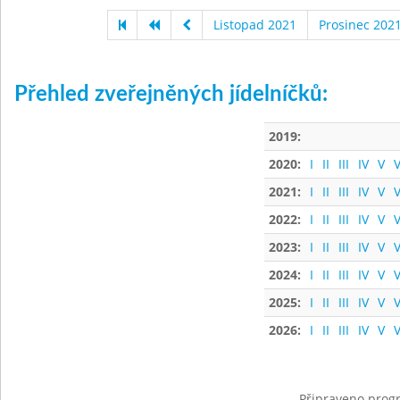
Listopad 2021
Prosinec 202
Přehled zveřejněných jídelníčků:
2019:
2020:
I
II
III
IV
V
V
2021:
I
II
III
IV
V
V
2022:
I
II
III
IV
V
V
2023:
I
II
III
IV
V
V
2024:
I
II
III
IV
V
V
2025:
I
II
III
IV
V
V
2026:
I
II
III
IV
V
V
Připraveno progr