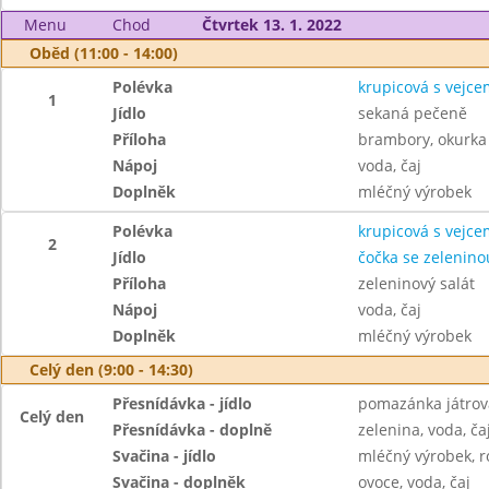
Menu
Chod
Čtvrtek 13. 1. 2022
Oběd (11:00 - 14:00)
Polévka
krupicová s vejce
1
Jídlo
sekaná pečeně
Příloha
brambory, okurka
Nápoj
voda, čaj
Doplněk
mléčný výrobek
Polévka
krupicová s vejce
2
Jídlo
čočka se zelenino
Příloha
zeleninový salát
Nápoj
voda, čaj
Doplněk
mléčný výrobek
Celý den (9:00 - 14:30)
Přesnídávka - jídlo
pomazánka játrov
Celý den
Přesnídávka - doplně
zelenina, voda, ča
Svačina - jídlo
mléčný výrobek, r
Svačina - doplněk
ovoce, voda, čaj