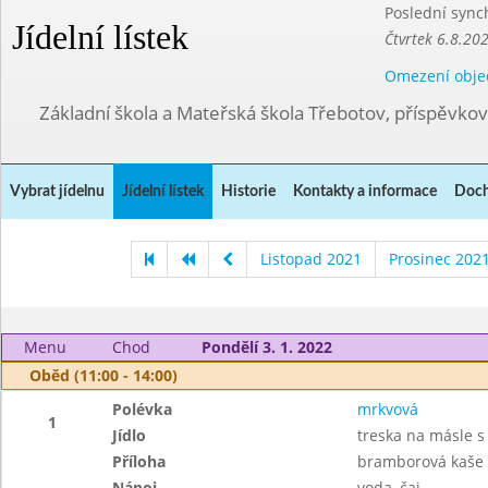
Poslední sync
Jídelní lístek
Čtvrtek 6.8.20
Omezení obje
Základní škola a Mateřská škola Třebotov, příspěvko
Vybrat jídelnu
Jídelní lístek
Historie
Kontakty a informace
Doch
Listopad 2021
Prosinec 202
Menu
Chod
Pondělí 3. 1. 2022
Oběd (11:00 - 14:00)
Polévka
mrkvová
1
Jídlo
treska na másle 
Příloha
bramborová kaše
Nápoj
voda, čaj