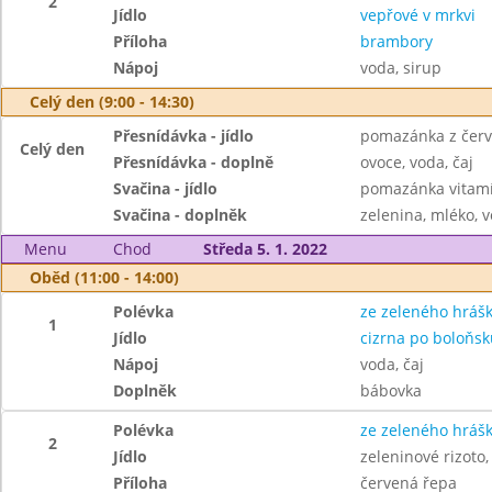
2
Jídlo
vepřové v mrkvi
Příloha
brambory
Nápoj
voda, sirup
Celý den (9:00 - 14:30)
Přesnídávka - jídlo
pomazánka z červ
Celý den
Přesnídávka - doplně
ovoce, voda, čaj
Svačina - jídlo
pomazánka vitamí
Svačina - doplněk
zelenina, mléko, v
Menu
Chod
Středa 5. 1. 2022
Oběd (11:00 - 14:00)
Polévka
ze zeleného hráš
1
Jídlo
cizrna po boloňsk
Nápoj
voda, čaj
Doplněk
bábovka
Polévka
ze zeleného hráš
2
Jídlo
zeleninové rizoto,
Příloha
červená řepa