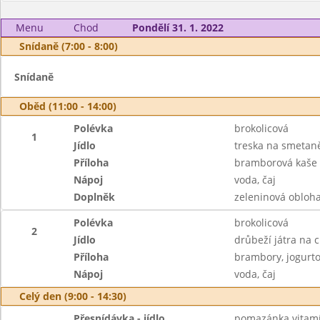
Menu
Chod
Pondělí 31. 1. 2022
Snídaně (7:00 - 8:00)
Snídaně
Oběd (11:00 - 14:00)
Polévka
brokolicová
1
Jídlo
treska na smetaně
Příloha
bramborová kaše
Nápoj
voda, čaj
Doplněk
zeleninová obloh
Polévka
brokolicová
2
Jídlo
drůbeží játra na c
Příloha
brambory, jogurto
Nápoj
voda, čaj
Celý den (9:00 - 14:30)
Přesnídávka - jídlo
pomazánka vitamí