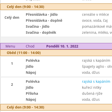
Celý den (9:00 - 14:30)
Přesnídávka - jídlo
cereálie v mléce
Celý den
Přesnídávka - doplně
ovoce, voda, čaj
Svačina - jídlo
pomazánkové másl
Svačina - doplněk
zelenina, mléko, v
Menu
Chod
Pondělí 10. 1. 2022
Oběd (11:00 - 14:00)
Polévka
rajská s kapáním
1
Jídlo
špagety aglio - oli
Nápoj
voda, džus
Polévka
rajská s kapáním
2
Jídlo
kuřecí nitky
Příloha
dušená rýže
Nápoj
voda, džus
Celý den (9:00 - 14:30)