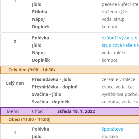
1
Jídlo
pečené kuřecí st
Příloha
dušená rýže
Nápoj
voda, sirup
Doplněk
kompot
Polévka
drůbeží vývar s 
2
Jídlo
krupicová kaše s
Nápoj
voda, mléko
Doplněk
kompot
Celý den (9:00 - 14:30)
Přesnídávka - jídlo
cereálie v mléce
Celý den
Přesnídávka - doplně
ovoce, voda, čaj
Svačina - jídlo
vydrískova pochou
Svačina - doplněk
zelenina, voda, ča
Menu
Chod
Středa 19. 1. 2022
Oběd (11:00 - 14:00)
Polévka
špenátová
1
Jídlo
musaka