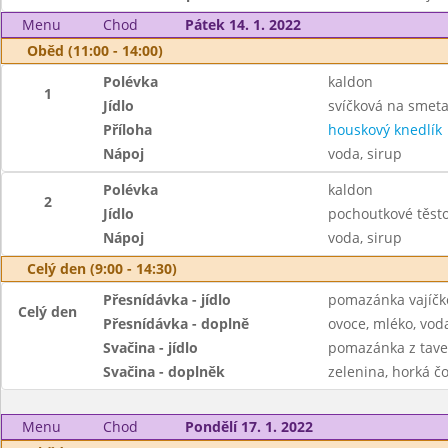
Menu
Chod
Pátek 14. 1. 2022
Oběd (11:00 - 14:00)
Polévka
kaldon
1
Jídlo
svíčková na smet
Příloha
houskový knedlík
Nápoj
voda, sirup
Polévka
kaldon
2
Jídlo
pochoutkové těsto
Nápoj
voda, sirup
Celý den (9:00 - 14:30)
Přesnídávka - jídlo
pomazánka vajíčko
Celý den
Přesnídávka - doplně
ovoce, mléko, voda
Svačina - jídlo
pomazánka z taven
Svačina - doplněk
zelenina, horká čo
Menu
Chod
Pondělí 17. 1. 2022