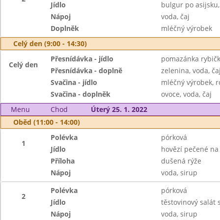
Jídlo
bulgur po asijsku
Nápoj
voda, čaj
Doplněk
mléčný výrobek
Celý den (9:00 - 14:30)
Přesnídávka - jídlo
pomazánka rybičk
Celý den
Přesnídávka - doplně
zelenina, voda, ča
Svačina - jídlo
mléčný výrobek, r
Svačina - doplněk
ovoce, voda, čaj
Menu
Chod
Úterý 25. 1. 2022
Oběd (11:00 - 14:00)
Polévka
pórková
1
Jídlo
hovězí pečené na
Příloha
dušená rýže
Nápoj
voda, sirup
Polévka
pórková
2
Jídlo
těstovinový salát 
Nápoj
voda, sirup