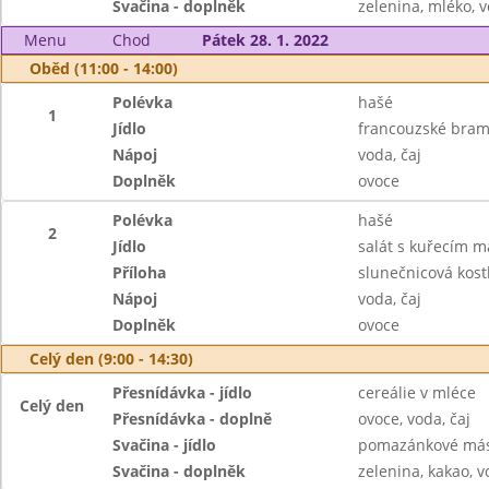
Svačina - doplněk
zelenina, mléko, v
Menu
Chod
Pátek 28. 1. 2022
Oběd (11:00 - 14:00)
Polévka
hašé
1
Jídlo
francouzské bra
Nápoj
voda, čaj
Doplněk
ovoce
Polévka
hašé
2
Jídlo
salát s kuřecím 
Příloha
slunečnicová kost
Nápoj
voda, čaj
Doplněk
ovoce
Celý den (9:00 - 14:30)
Přesnídávka - jídlo
cereálie v mléce
Celý den
Přesnídávka - doplně
ovoce, voda, čaj
Svačina - jídlo
pomazánkové másl
Svačina - doplněk
zelenina, kakao, v