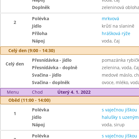
Doplněk
zeleninová obloh
Polévka
mrkvová
2
Jídlo
krůtí na slanině
Příloha
hrášková rýže
Nápoj
voda, čaj
Celý den (9:00 - 14:30)
Přesnídávka - jídlo
pomazánka rybičko
Celý den
Přesnídávka - doplně
zelenina, voda, ča
Svačina - jídlo
medové máslo, ch
Svačina - doplněk
ovoce, mléko, voda
Menu
Chod
Úterý 4. 1. 2022
Oběd (11:00 - 14:00)
Polévka
s vaječnou jíškou
1
Jídlo
halušky s uzeným
Nápoj
voda, sirup
Polévka
s vaječnou jíškou