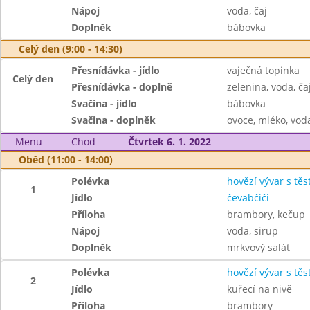
Nápoj
voda, čaj
Doplněk
bábovka
Celý den (9:00 - 14:30)
Přesnídávka - jídlo
vaječná topinka
Celý den
Přesnídávka - doplně
zelenina, voda, ča
Svačina - jídlo
bábovka
Svačina - doplněk
ovoce, mléko, voda
Menu
Chod
Čtvrtek 6. 1. 2022
Oběd (11:00 - 14:00)
Polévka
hovězí vývar s těs
1
Jídlo
čevabčiči
Příloha
brambory, kečup
Nápoj
voda, sirup
Doplněk
mrkvový salát
Polévka
hovězí vývar s těs
2
Jídlo
kuřecí na nivě
Příloha
brambory