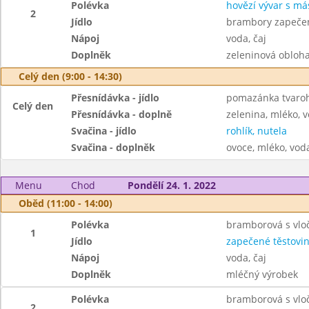
Polévka
hovězí vývar s má
2
Jídlo
brambory zapečen
Nápoj
voda, čaj
Doplněk
zeleninová obloh
Celý den (9:00 - 14:30)
Přesnídávka - jídlo
pomazánka tvaroh
Celý den
Přesnídávka - doplně
zelenina, mléko, v
Svačina - jídlo
rohlík, nutela
Svačina - doplněk
ovoce, mléko, voda
Menu
Chod
Pondělí 24. 1. 2022
Oběd (11:00 - 14:00)
Polévka
bramborová s vlo
1
Jídlo
zapečené těstovin
Nápoj
voda, čaj
Doplněk
mléčný výrobek
Polévka
bramborová s vlo
2