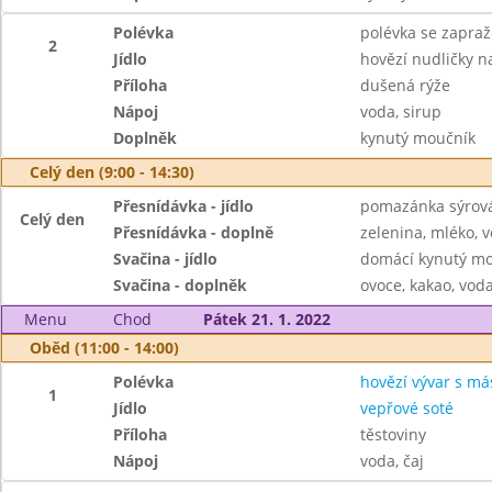
Polévka
polévka se zapraž
2
Jídlo
hovězí nudličky n
Příloha
dušená rýže
Nápoj
voda, sirup
Doplněk
kynutý moučník
Celý den (9:00 - 14:30)
Přesnídávka - jídlo
pomazánka sýrová 
Celý den
Přesnídávka - doplně
zelenina, mléko, v
Svačina - jídlo
domácí kynutý mo
Svačina - doplněk
ovoce, kakao, voda
Menu
Chod
Pátek 21. 1. 2022
Oběd (11:00 - 14:00)
Polévka
hovězí vývar s má
1
Jídlo
vepřové soté
Příloha
těstoviny
Nápoj
voda, čaj