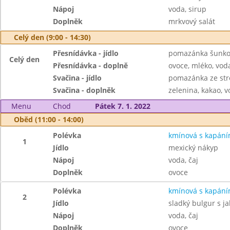
Nápoj
voda, sirup
Doplněk
mrkvový salát
Celý den (9:00 - 14:30)
Přesnídávka - jídlo
pomazánka šunkov
Celý den
Přesnídávka - doplně
ovoce, mléko, voda
Svačina - jídlo
pomazánka ze str
Svačina - doplněk
zelenina, kakao, v
Menu
Chod
Pátek 7. 1. 2022
Oběd (11:00 - 14:00)
Polévka
kmínová s kapán
1
Jídlo
mexický nákyp
Nápoj
voda, čaj
Doplněk
ovoce
Polévka
kmínová s kapán
2
Jídlo
sladký bulgur s j
Nápoj
voda, čaj
Doplněk
ovoce