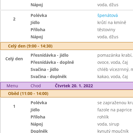
Nápoj
voda, džus
Polévka
špenátová
2
Jídlo
krůtí na kmíně
Příloha
těstoviny
Nápoj
voda, džus
Celý den (9:00 - 14:30)
Přesnídávka - jídlo
pomazánka krabí, 
Celý den
Přesnídávka - doplně
ovoce, voda, čaj
Svačina - jídlo
chléb vícezrnný, 
Svačina - doplněk
kakao, voda, čaj
Menu
Chod
Čtvrtek 20. 1. 2022
Oběd (11:00 - 14:00)
Polévka
se zapraženou kru
1
Jídlo
fazole na paprice
Příloha
rohlík
Nápoj
voda, sirup
Doplněk
kynutý moučník