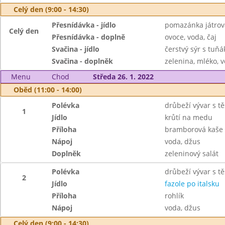
Celý den (9:00 - 14:30)
Přesnídávka - jídlo
pomazánka játrov
Celý den
Přesnídávka - doplně
ovoce, voda, čaj
Svačina - jídlo
čerstvý sýr s tuň
Svačina - doplněk
zelenina, mléko, v
Menu
Chod
Středa 26. 1. 2022
Oběd (11:00 - 14:00)
Polévka
drůbeží vývar s t
1
Jídlo
krůtí na medu
Příloha
bramborová kaše
Nápoj
voda, džus
Doplněk
zeleninový salát
Polévka
drůbeží vývar s t
2
Jídlo
fazole po italsku
Příloha
rohlík
Nápoj
voda, džus
Celý den (9:00 - 14:30)