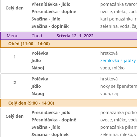
Přesnídávka - jídlo
pomazánka tvaroho
Celý den
Přesnídávka - doplně
ovoce, mléko, voda
Svačina - jídlo
kari pomazánka, r
Svačina - doplněk
zelenina, voda, ča
Menu
Chod
Středa 12. 1. 2022
Oběd (11:00 - 14:00)
Polévka
hrstková
1
Jídlo
žemlovka s jablky
Nápoj
voda, mléko
Polévka
hrstková
2
Jídlo
noky se špenátem
Nápoj
voda, čaj
Celý den (9:00 - 14:30)
Přesnídávka - jídlo
pomazánka pórkov
Celý den
Přesnídávka - doplně
ovoce, mléko, voda
Svačina - jídlo
pomazánka pikant
Svačina - doplněk
zelenina, mléko, v