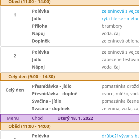
Oběd (11:00 - 14:00)
Polévka
zeleninová s vejc
1
Jídlo
rybí file se smeta
Příloha
brambory
Nápoj
voda, čaj
Doplněk
zeleninová obloh
Polévka
zeleninová s vejc
2
Jídlo
zapečené těstovi
Nápoj
voda, čaj
Celý den (9:00 - 14:30)
Přesnídávka - jídlo
pomazánka drožďo
Celý den
Přesnídávka - doplně
ovoce, mléko, voda
Svačina - jídlo
pomazánka česnek
Svačina - doplněk
zelenina, voda, ča
Menu
Chod
Úterý 18. 1. 2022
Oběd (11:00 - 14:00)
Polévka
drůbeží vývar s 