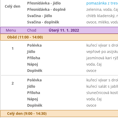
Přesnídávka - jídlo
pomazánka z tresč
Celý den
Přesnídávka - doplně
zelenina, voda, ča
Svačina - jídlo
chléb kladenský,
Svačina - doplněk
ovoce, mléko, voda
Menu
Chod
Úterý 11. 1. 2022
Oběd (11:00 - 14:00)
Polévka
kuřecí vývar s dr
1
Jídlo
vepřové po asijsk
Příloha
jasmínová kari rý
Nápoj
voda, čaj
Doplněk
ovoce
Polévka
kuřecí vývar s dr
2
Jídlo
kuřecí salát s jabl
Příloha
slunečnicová kost
Nápoj
voda, čaj
Doplněk
ovoce
Celý den (9:00 - 14:30)