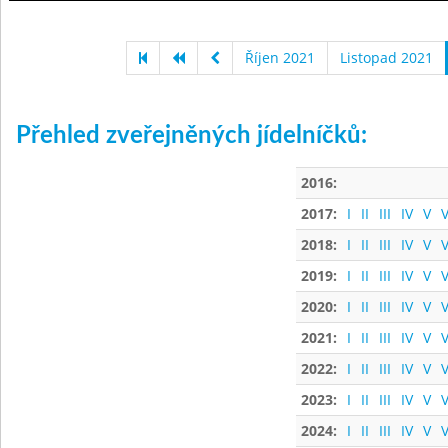
Říjen 2021
Listopad 2021
Přehled zveřejněných jídelníčků:
2016:
2017:
I
II
III
IV
V
V
2018:
I
II
III
IV
V
V
2019:
I
II
III
IV
V
V
2020:
I
II
III
IV
V
V
2021:
I
II
III
IV
V
V
2022:
I
II
III
IV
V
V
2023:
I
II
III
IV
V
V
2024:
I
II
III
IV
V
V