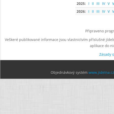
2025:
I
II
III
IV
V
V
2026:
I
II
III
IV
V
V
Připraveno progr
Veškeré publikované informace jsou vlastnictvím příslušné jídel
aplikace do n
Zásady 
Objednávkový systém
www.jidelna.c