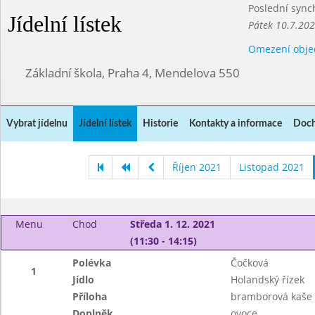
Poslední sync
Jídelní lístek
Pátek 10.7.20
Omezení obje
Základní škola, Praha 4, Mendelova 550
Vybrat jídelnu
Jídelní lístek
Historie
Kontakty a informace
Doch
Říjen 2021
Listopad 2021
Menu
Chod
Středa 1. 12. 2021
(11:30 - 14:15)
Polévka
Čočková
1
Jídlo
Holandský řízek
Příloha
bramborová kaše
Doplněk
ovoce