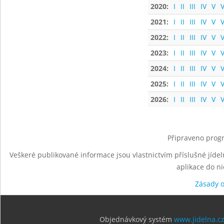
2020:
I
II
III
IV
V
V
2021:
I
II
III
IV
V
V
2022:
I
II
III
IV
V
V
2023:
I
II
III
IV
V
V
2024:
I
II
III
IV
V
V
2025:
I
II
III
IV
V
V
2026:
I
II
III
IV
V
V
Připraveno progr
Veškeré publikované informace jsou vlastnictvím příslušné jídel
aplikace do n
Zásady 
Objednávkový systém
www.jidelna.c