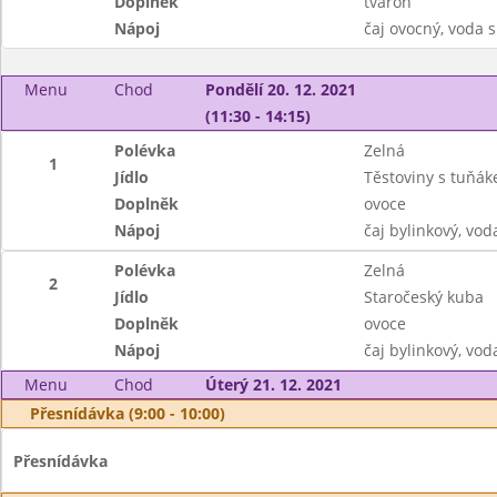
Doplněk
tvaroh
Nápoj
čaj ovocný, voda 
Menu
Chod
Pondělí 20. 12. 2021
(11:30 - 14:15)
Polévka
Zelná
1
Jídlo
Těstoviny s tuňá
Doplněk
ovoce
Nápoj
čaj bylinkový, vo
Polévka
Zelná
2
Jídlo
Staročeský kuba
Doplněk
ovoce
Nápoj
čaj bylinkový, vo
Menu
Chod
Úterý 21. 12. 2021
Přesnídávka (9:00 - 10:00)
Přesnídávka