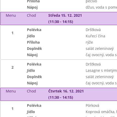
Příloha
pečivo
Nápoj
džus, voda s pom
Menu
Chod
Středa 15. 12. 2021
(11:30 - 14:15)
Polévka
Dršťková
1
Jídlo
Kuřecí čína
Příloha
rýže
Doplněk
salát zeleninový
Nápoj
čaj ovocný, voda 
Polévka
Dršťková
2
Jídlo
Lasagne s mletý
Doplněk
salát zeleninový
Nápoj
čaj ovocný, voda 
Menu
Chod
Čtvrtek 16. 12. 2021
(11:30 - 14:15)
Polévka
Pórková
1
Jídlo
Koprová omáčka, 