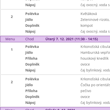
Nápoj
čaj ovocný, voda 
Polévka
Květáková
2
Jídlo
Zeleninové rizoto,
Doplněk
kompot
Nápoj
čaj ovocný, voda 
Menu
Chod
Úterý 7. 12. 2021 (11:30 - 14:15)
Polévka
Krkonošská cibul
1
Jídlo
Hamburská vepřov
Příloha
houskový knedlík
Doplněk
ovoce
Nápoj
čaj bylinkový, vod
Polévka
Krkonošská cibul
2
Jídlo
Čočka po orientál
Příloha
pečivo
Doplněk
ovoce
Nápoj
čaj bylinkový, vod