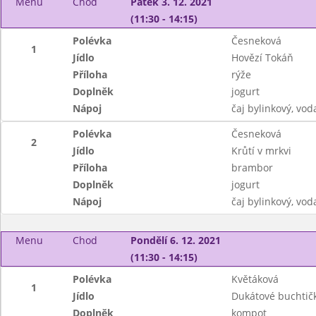
Menu
Chod
Pátek 3. 12. 2021
(11:30 - 14:15)
Polévka
Česneková
1
Jídlo
Hovězí Tokáň
Příloha
rýže
Doplněk
jogurt
Nápoj
čaj bylinkový, vod
Polévka
Česneková
2
Jídlo
Krůtí v mrkvi
Příloha
brambor
Doplněk
jogurt
Nápoj
čaj bylinkový, vod
Menu
Chod
Pondělí 6. 12. 2021
(11:30 - 14:15)
Polévka
Květáková
1
Jídlo
Dukátové buchtič
Doplněk
kompot