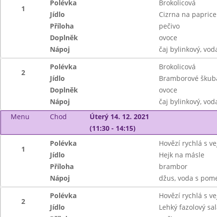
Polévka
Brokolicová
1
Jídlo
Cizrna na paprice
Příloha
pečivo
Doplněk
ovoce
Nápoj
čaj bylinkový, vo
Polévka
Brokolicová
2
Jídlo
Bramborové škub
Doplněk
ovoce
Nápoj
čaj bylinkový, vo
Menu
Chod
Úterý 14. 12. 2021
(11:30 - 14:15)
Polévka
Hovězí rychlá s v
1
Jídlo
Hejk na másle
Příloha
brambor
Nápoj
džus, voda s pom
Polévka
Hovězí rychlá s v
2
Jídlo
Lehký fazolový sal