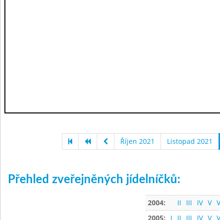
Říjen 2021
Listopad 2021
Přehled zveřejněných jídelníčků:
2004:
II
III
IV
V
V
2005:
I
II
III
IV
V
V