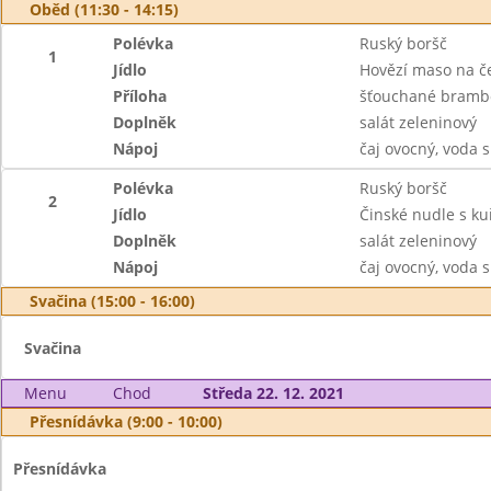
Oběd (11:30 - 14:15)
Polévka
Ruský boršč
1
Jídlo
Hovězí maso na č
Příloha
šťouchané bramb
Doplněk
salát zeleninový
Nápoj
čaj ovocný, voda 
Polévka
Ruský boršč
2
Jídlo
Činské nudle s k
Doplněk
salát zeleninový
Nápoj
čaj ovocný, voda 
Svačina (15:00 - 16:00)
Svačina
Menu
Chod
Středa 22. 12. 2021
Přesnídávka (9:00 - 10:00)
Přesnídávka