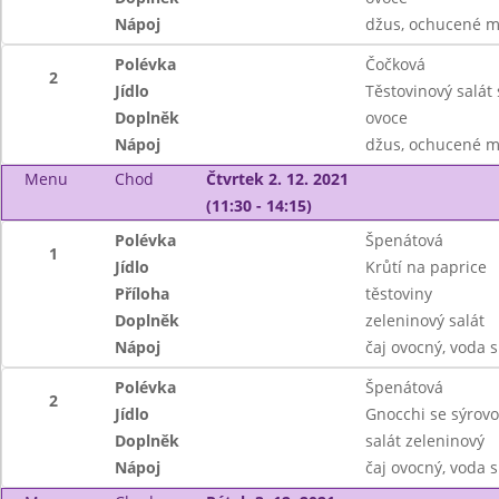
Nápoj
džus, ochucené ml
Polévka
Čočková
2
Jídlo
Těstovinový salá
Doplněk
ovoce
Nápoj
džus, ochucené ml
Menu
Chod
Čtvrtek 2. 12. 2021
(11:30 - 14:15)
Polévka
Špenátová
1
Jídlo
Krůtí na paprice
Příloha
těstoviny
Doplněk
zeleninový salát
Nápoj
čaj ovocný, voda
Polévka
Špenátová
2
Jídlo
Gnocchi se sýrov
Doplněk
salát zeleninový
Nápoj
čaj ovocný, voda