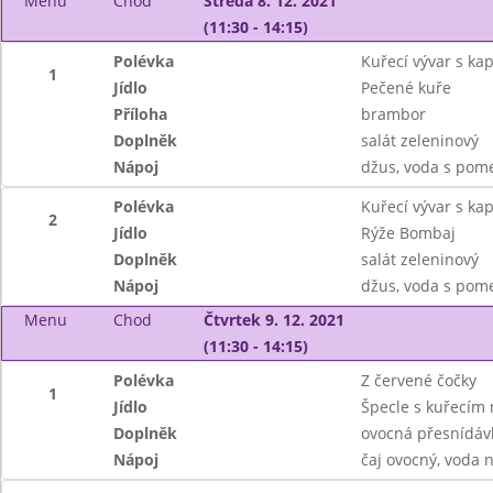
Menu
Chod
Středa 8. 12. 2021
(11:30 - 14:15)
Polévka
Kuřecí vývar s ka
1
Jídlo
Pečené kuře
Příloha
brambor
Doplněk
salát zeleninový
Nápoj
džus, voda s pom
Polévka
Kuřecí vývar s ka
2
Jídlo
Rýže Bombaj
Doplněk
salát zeleninový
Nápoj
džus, voda s pom
Menu
Chod
Čtvrtek 9. 12. 2021
(11:30 - 14:15)
Polévka
Z červené čočky
1
Jídlo
Špecle s kuřecím
Doplněk
ovocná přesnídáv
Nápoj
čaj ovocný, voda 