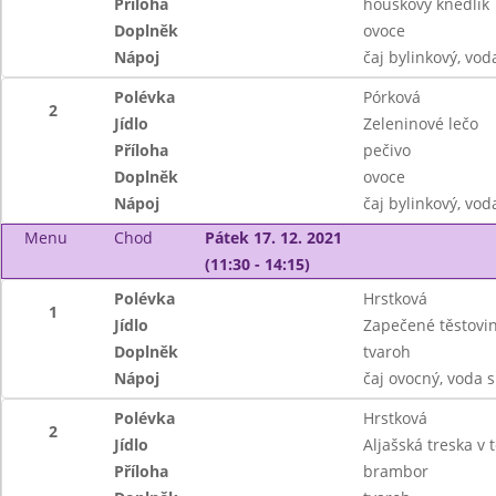
Příloha
houskový knedlík
Doplněk
ovoce
Nápoj
čaj bylinkový, vod
Polévka
Pórková
2
Jídlo
Zeleninové lečo
Příloha
pečivo
Doplněk
ovoce
Nápoj
čaj bylinkový, vod
Menu
Chod
Pátek 17. 12. 2021
(11:30 - 14:15)
Polévka
Hrstková
1
Jídlo
Zapečené těstovi
Doplněk
tvaroh
Nápoj
čaj ovocný, voda 
Polévka
Hrstková
2
Jídlo
Aljašská treska v 
Příloha
brambor