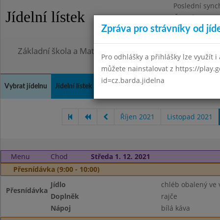
Poslední sync
Jídelní lístek
Čtvrtek 6.8.20
Zpráva pro strávníky od jíd
Omezení obje
Základní škola a Mateřská škola Město Libavá, přísp
Pro odhlášky a přihlášky lze využít i 
můžete nainstalovat z https://play.
id=cz.barda.jidelna
Vybrat jídelnu
Jídelní lístek
Historie
Kontakty a informace
Spot
Říjen 2021
Listopad 2021
Menu
Chod
Středa 1. 12. 2021
Přesnídávka (9:00 - 10:00)
Jídlo
chléb obalený ve 
Přesnídávka
Doplněk
rajče
Nápoj
bílá káva