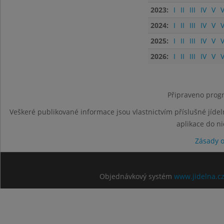
2023:
I
II
III
IV
V
V
2024:
I
II
III
IV
V
V
2025:
I
II
III
IV
V
V
2026:
I
II
III
IV
V
V
Připraveno progr
Veškeré publikované informace jsou vlastnictvím příslušné jídel
aplikace do n
Zásady 
Objednávkový systém
www.jidelna.c