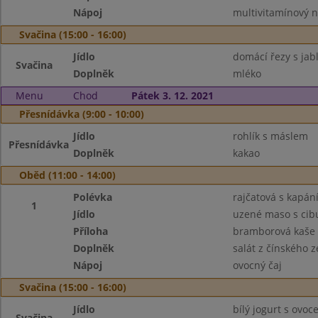
Nápoj
multivitamínový 
Svačina (15:00 - 16:00)
Jídlo
domácí řezy s jab
Svačina
Doplněk
mléko
Menu
Chod
Pátek 3. 12. 2021
Přesnídávka (9:00 - 10:00)
Jídlo
rohlík s máslem
Přesnídávka
Doplněk
kakao
Oběd (11:00 - 14:00)
Polévka
rajčatová s kapán
1
Jídlo
uzené maso s cib
Příloha
bramborová kaše
Doplněk
salát z čínského z
Nápoj
ovocný čaj
Svačina (15:00 - 16:00)
Jídlo
bílý jogurt s ovo
Svačina