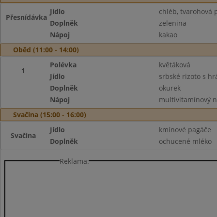
Jídlo
chléb, tvarohová 
Přesnídávka
Doplněk
zelenina
Nápoj
kakao
Oběd (11:00 - 14:00)
Polévka
květáková
1
Jídlo
srbské rizoto s h
Doplněk
okurek
Nápoj
multivitamínový 
Svačina (15:00 - 16:00)
Jídlo
kmínové pagáče
Svačina
Doplněk
ochucené mléko
Reklama: