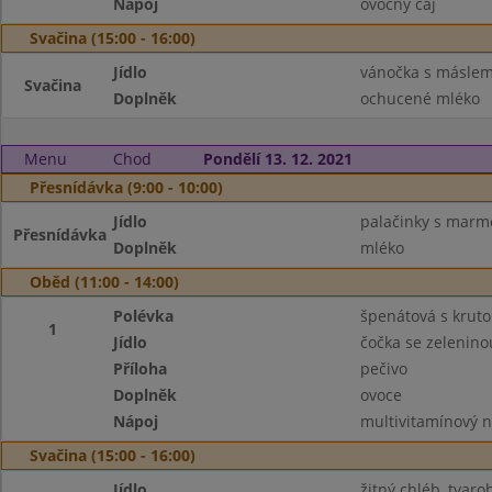
Nápoj
ovocný čaj
Svačina (15:00 - 16:00)
Jídlo
vánočka s másle
Svačina
Doplněk
ochucené mléko
Menu
Chod
Pondělí 13. 12. 2021
Přesnídávka (9:00 - 10:00)
Jídlo
palačinky s marm
Přesnídávka
Doplněk
mléko
Oběd (11:00 - 14:00)
Polévka
špenátová s krut
1
Jídlo
čočka se zelenino
Příloha
pečivo
Doplněk
ovoce
Nápoj
multivitamínový 
Svačina (15:00 - 16:00)
Jídlo
žitný chléb, tvar