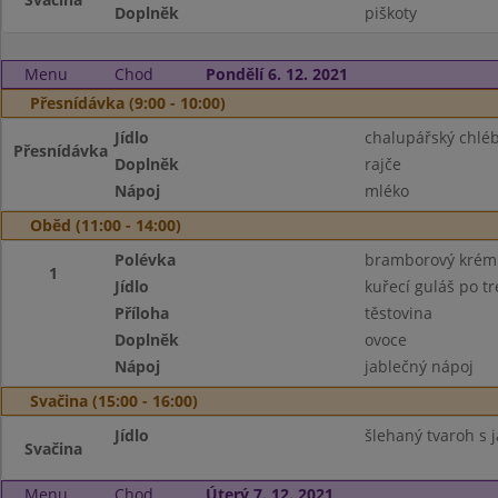
Doplněk
piškoty
Menu
Chod
Pondělí 6. 12. 2021
Přesnídávka (9:00 - 10:00)
Jídlo
chalupářský chlé
Přesnídávka
Doplněk
rajče
Nápoj
mléko
Oběd (11:00 - 14:00)
Polévka
bramborový krém
1
Jídlo
kuřecí guláš po t
Příloha
těstovina
Doplněk
ovoce
Nápoj
jablečný nápoj
Svačina (15:00 - 16:00)
Jídlo
šlehaný tvaroh s 
Svačina
Menu
Chod
Úterý 7. 12. 2021