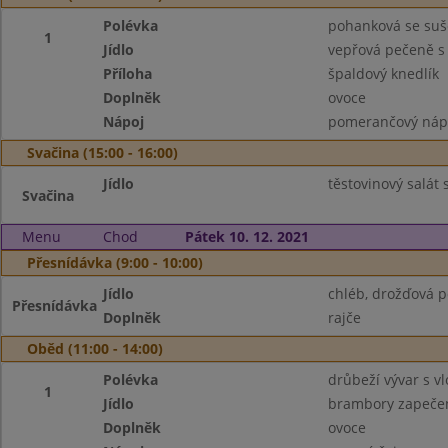
Polévka
pohanková se suš
1
Jídlo
vepřová pečeně s
Příloha
špaldový knedlík
Doplněk
ovoce
Nápoj
pomerančový náp
Svačina (15:00 - 16:00)
Jídlo
těstovinový salát 
Svačina
Menu
Chod
Pátek 10. 12. 2021
Přesnídávka (9:00 - 10:00)
Jídlo
chléb, drožďová 
Přesnídávka
Doplněk
rajče
Oběd (11:00 - 14:00)
Polévka
drůbeží vývar s v
1
Jídlo
brambory zapečen
Doplněk
ovoce