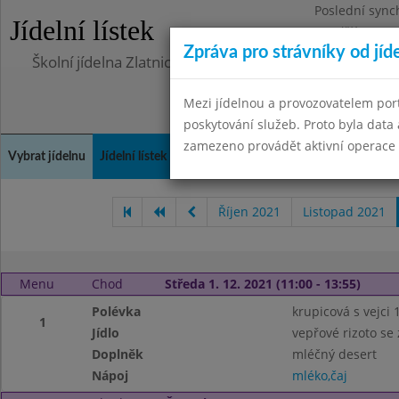
Poslední sync
Jídelní lístek
Pondělí 10.7.2
Zpráva pro strávníky od jíd
Školní jídelna Zlatnická
Mezi jídelnou a provozovatelem por
poskytování služeb. Proto byla dat
zamezeno provádět aktivní operace (
Vybrat jídelnu
Jídelní lístek
Historie
Kontakty a informace
Doch
Říjen 2021
Listopad 2021
Menu
Chod
Středa 1. 12. 2021 (11:00 - 13:55)
Polévka
krupicová s vejci 1
1
Jídlo
vepřové rizoto se
Doplněk
mléčný desert
Nápoj
mléko,čaj