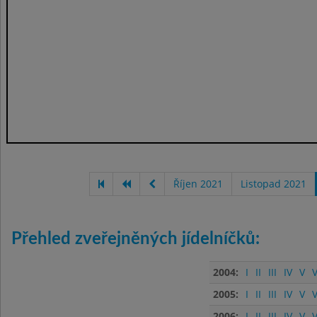
Říjen 2021
Listopad 2021
Přehled zveřejněných jídelníčků:
2004:
I
II
III
IV
V
V
2005:
I
II
III
IV
V
V
2006:
I
II
III
IV
V
V