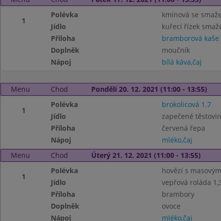
Polévka
kmínová se smaže
1
Jídlo
kuřecí řízek smaž
Příloha
bramborová kaše
Doplněk
moučník
Nápoj
bílá káva,čaj
Menu
Chod
Pondělí 20. 12. 2021 (11:00 - 13:55)
Polévka
brokolicová 1.7
1
Jídlo
zapečené těstovin
Příloha
červená řepa
Nápoj
mléko,čaj
Menu
Chod
Úterý 21. 12. 2021 (11:00 - 13:55)
Polévka
hovězí s masovými
1
Jídlo
vepřová roláda 1,
Příloha
brambory
Doplněk
ovoce
Nápoj
mléko,čaj