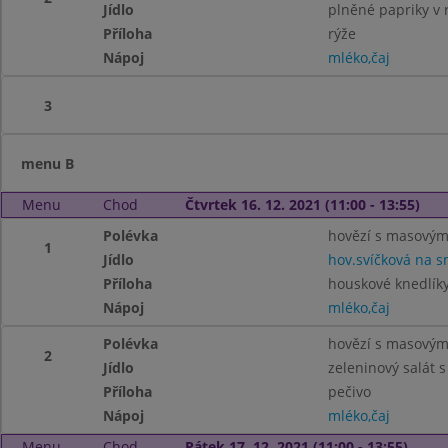
Jídlo
plněné papriky v 
Příloha
rýže
Nápoj
mléko,čaj
3
menu B
Menu
Chod
Čtvrtek 16. 12. 2021 (11:00 - 13:55)
Polévka
hovězí s masovými
1
Jídlo
hov.svíčková na s
Příloha
houskové knedlíky
Nápoj
mléko,čaj
Polévka
hovězí s masovými
2
Jídlo
zeleninový salát 
Příloha
pečivo
Nápoj
mléko,čaj
Menu
Chod
Pátek 17. 12. 2021 (11:00 - 13:55)