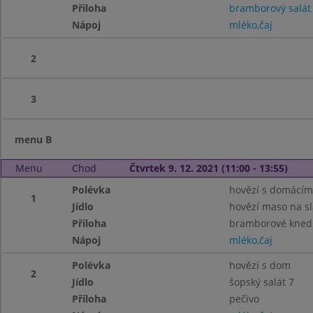
Příloha
bramborový salát 
Nápoj
mléko,čaj
2
3
menu B
Menu
Chod
Čtvrtek 9. 12. 2021 (11:00 - 13:55)
Polévka
hovězí s domácím
1
Jídlo
hovězí maso na sl
Příloha
bramborové knedll
Nápoj
mléko,čaj
Polévka
hovězí s dom
2
Jídlo
šopský salát 7
Příloha
pečivo