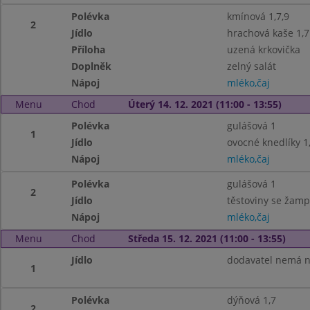
Polévka
kmínová 1,7,9
2
Jídlo
hrachová kaše 1,7
Příloha
uzená krkovička
Doplněk
zelný salát
Nápoj
mléko,čaj
Menu
Chod
Úterý 14. 12. 2021 (11:00 - 13:55)
Polévka
gulášová 1
1
Jídlo
ovocné knedlíky 1,
Nápoj
mléko,čaj
Polévka
gulášová 1
2
Jídlo
těstoviny se žamp
Nápoj
mléko,čaj
Menu
Chod
Středa 15. 12. 2021 (11:00 - 13:55)
Jídlo
dodavatel nemá n
1
Polévka
dýňová 1,7
2