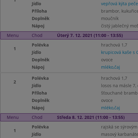
Jídlo
vepřová kýta peč
Příloha
brambor, kukuřic
Doplněk
moučník
Nápoj
čistý jablečný moš
Menu
Chod
Úterý 7. 12. 2021 (11:00 - 13:55)
Polévka
hrachová 1,7
1
Jídlo
krupicová kaše s
Doplněk
ovoce
Nápoj
mléko,čaj
Polévka
hrachová 1,7
2
Jídlo
losos na másle 7, 
Příloha
šťouchané bramb
Doplněk
ovoce
Nápoj
mléko,čaj
Menu
Chod
Středa 8. 12. 2021 (11:00 - 13:55)
Polévka
rajská se sýrovým
1
Jídlo
masový karbanáte