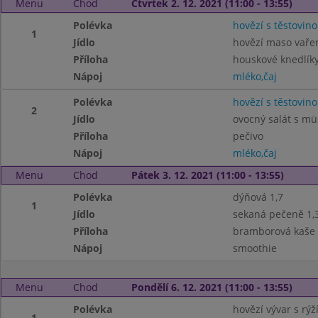
Menu
Chod
Čtvrtek 2. 12. 2021 (11:00 - 13:55)
Polévka
hovězí s těstovino
1
Jídlo
hovězí maso vaře
Příloha
houskové knedlíky
Nápoj
mléko,čaj
Polévka
hovězí s těstovino
2
Jídlo
ovocný salát s müs
Příloha
pečivo
Nápoj
mléko,čaj
Menu
Chod
Pátek 3. 12. 2021 (11:00 - 13:55)
Polévka
dýňová 1,7
1
Jídlo
sekaná pečeně 1,3
Příloha
bramborová kaše 7
Nápoj
smoothie
Menu
Chod
Pondělí 6. 12. 2021 (11:00 - 13:55)
Polévka
hovězí vývar s rýží
1