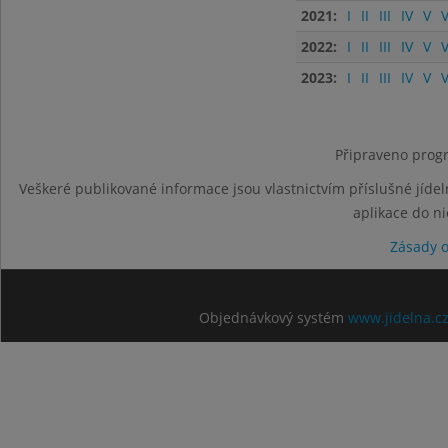
2021:
I
II
III
IV
V
V
2022:
I
II
III
IV
V
V
2023:
I
II
III
IV
V
V
Připraveno progr
Veškeré publikované informace jsou vlastnictvím příslušné jídel
aplikace do n
Zásady 
Objednávkový systém
www.jidelna.c