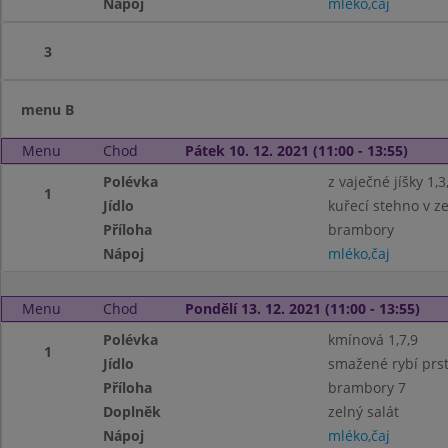
Nápoj
mléko,čaj
3
menu B
Menu
Chod
Pátek 10. 12. 2021 (11:00 - 13:55)
Polévka
z vaječné jíšky 1,3
1
Jídlo
kuřecí stehno v z
Příloha
brambory
Nápoj
mléko,čaj
Menu
Chod
Pondělí 13. 12. 2021 (11:00 - 13:55)
Polévka
kmínová 1,7,9
1
Jídlo
smažené rybí prst
Příloha
brambory 7
Doplněk
zelný salát
Nápoj
mléko,čaj