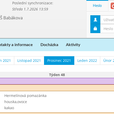
Poslední synchronizace:
Heslo
Středa 1.7.2026 13:59
MŠ Babákova
takty a informace
Docházka
Aktivity
en 2021
Listopad 2021
Prosinec 2021
Leden 2022
Únor 
Týden 48
Hermelínová pomazánka
houska,ovoce
kakao