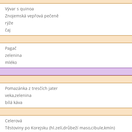
Vývar s quinoa
Znojemská vepřová pečeně
rýže
čaj
Pagač
zelenina
mléko
Pomazánka z tresčích jater
veka,zelenina
bílá káva
Celerová
Těstoviny po Korejsku (hl.zelí,drůbeží maso,cibule,kmín)