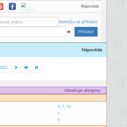
Nápověda
Nemůžu se přihlásit
Nápověda
2022
Obsahuje alergeny
3
,
7
,
10
1
7