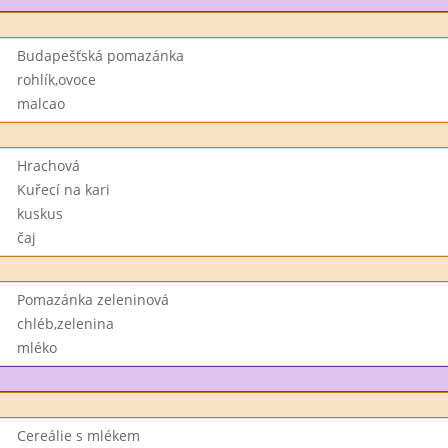
Budapešťská pomazánka
rohlík,ovoce
malcao
Hrachová
Kuřecí na kari
kuskus
čaj
Pomazánka zeleninová
chléb,zelenina
mléko
Cereálie s mlékem