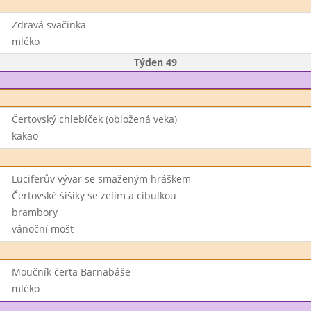
Zdravá svačinka
mléko
Týden 49
Čertovský chlebíček (obložená veka)
kakao
Luciferův vývar se smaženým hráškem
Čertovské šišiky se zelím a cibulkou
brambory
vánoční mošt
Moučník čerta Barnabáše
mléko