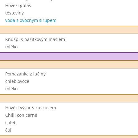
Hovězí guláš
těstoviny
voda s ovocnym sirupem
Knuspi s pažitkovým máslem
mléko
Pomazánka z lučiny
chléb,ovoce
mléko
Hovězí vývar s kuskusem
Chilli con carne
chléb
čaj