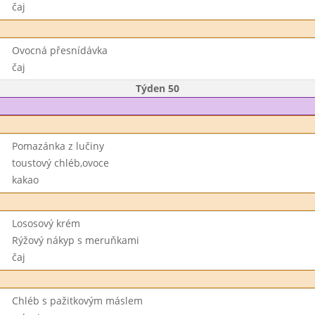
čaj
Ovocná přesnídávka
čaj
Týden 50
Pomazánka z lučiny
toustový chléb,ovoce
kakao
Lososový krém
Rýžový nákyp s meruňkami
čaj
Chléb s pažitkovým máslem