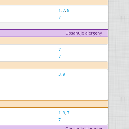
1
,
7
,
8
7
Obsahuje alergeny
7
7
3
,
9
1
,
3
,
7
7
Obsahuje alergeny