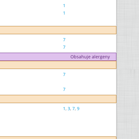
1
1
7
7
Obsahuje alergeny
7
7
1
,
3
,
7
,
9