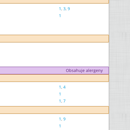
1
,
3
,
9
1
Obsahuje alergeny
1
,
4
1
1
,
7
1
,
9
1