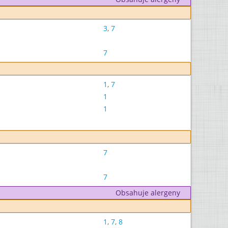
3
,
7
7
1
,
7
1
1
7
7
Obsahuje alergeny
1
,
7
,
8