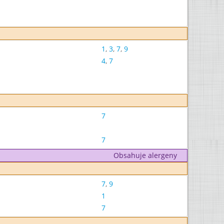
1
,
3
,
7
,
9
4
,
7
7
7
Obsahuje alergeny
7
,
9
1
7