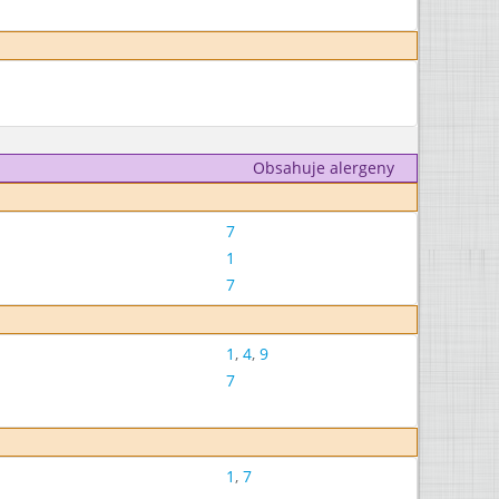
Obsahuje alergeny
7
1
7
1
,
4
,
9
7
1
,
7