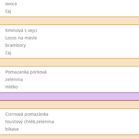
ovoce
čaj
Kmínová s vejci
Losos na másle
brambory
čaj
Pomazánka pórková
zelenina
mléko
Cizrnová pomazánka
toustový chléb,zelenina
bikava