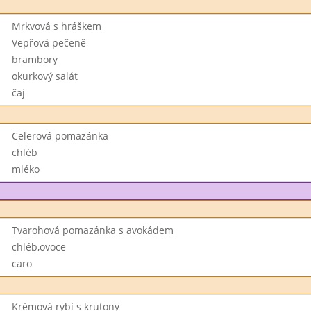
Mrkvová s hráškem
Vepřová pečeně
brambory
okurkový salát
čaj
Celerová pomazánka
chléb
mléko
Tvarohová pomazánka s avokádem
chléb,ovoce
caro
Krémová rybí s krutony