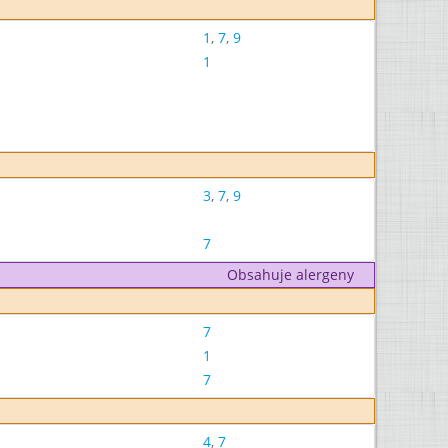
1
,
7
,
9
1
3
,
7
,
9
7
Obsahuje alergeny
7
1
7
4
,
7