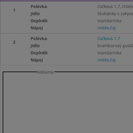
Polévka
čočková 1.7, chléb
1
Jídlo
škubánky s zakysa
Doplněk
mandarinka
Nápoj
mléko,čaj
Polévka
čočková 1.7
2
Jídlo
bramborový guláš 
Doplněk
mandarinka
Nápoj
mléko,čaj
Reklama: