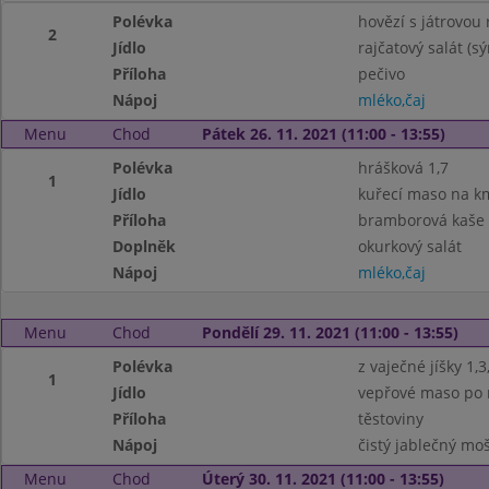
Polévka
hovězí s játrovou r
2
Jídlo
rajčatový salát (sý
Příloha
pečivo
Nápoj
mléko,čaj
Menu
Chod
Pátek 26. 11. 2021 (11:00 - 13:55)
Polévka
hrášková 1,7
1
Jídlo
kuřecí maso na k
Příloha
bramborová kaše
Doplněk
okurkový salát
Nápoj
mléko,čaj
Menu
Chod
Pondělí 29. 11. 2021 (11:00 - 13:55)
Polévka
z vaječné jíšky 1,3
1
Jídlo
vepřové maso po m
Příloha
těstoviny
Nápoj
čistý jablečný mo
Menu
Chod
Úterý 30. 11. 2021 (11:00 - 13:55)