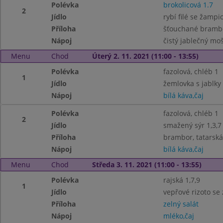
Polévka
brokolicová 1.7
2
Jídlo
rybí filé se žampi
Příloha
šťouchané bramb
Nápoj
čistý jablečný mo
Menu
Chod
Úterý 2. 11. 2021 (11:00 - 13:55)
Polévka
fazolová, chléb 1
1
Jídlo
žemlovka s jablky 
Nápoj
bílá káva,čaj
Polévka
fazolová, chléb 1
2
Jídlo
smažený sýr 1,3,7
Příloha
brambor, tatarsk
Nápoj
bílá káva,čaj
Menu
Chod
Středa 3. 11. 2021 (11:00 - 13:55)
Polévka
rajská 1,7,9
1
Jídlo
vepřové rizoto se
Příloha
zelný salát
Nápoj
mléko,čaj