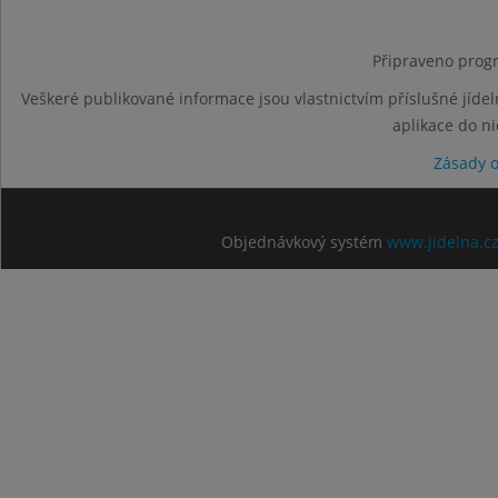
Připraveno progr
Veškeré publikované informace jsou vlastnictvím příslušné jídel
aplikace do n
Zásady 
Objednávkový systém
www.jidelna.c