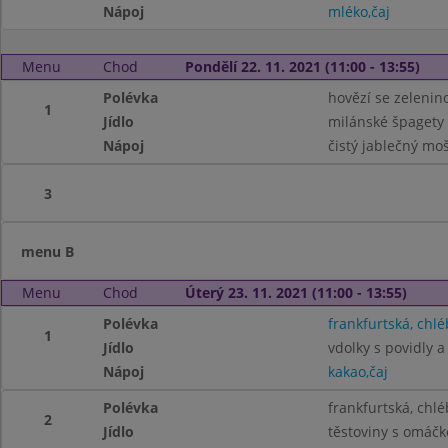
Nápoj
mléko,čaj
Menu
Chod
Pondělí 22. 11. 2021 (11:00 - 13:55)
Polévka
hovězí se zelenin
1
Jídlo
milánské špagety 
Nápoj
čistý jablečný mo
3
menu B
Menu
Chod
Úterý 23. 11. 2021 (11:00 - 13:55)
Polévka
frankfurtská, chlé
1
Jídlo
vdolky s povidly a
Nápoj
kakao,čaj
Polévka
frankfurtská, chlé
2
Jídlo
těstoviny s omáčk