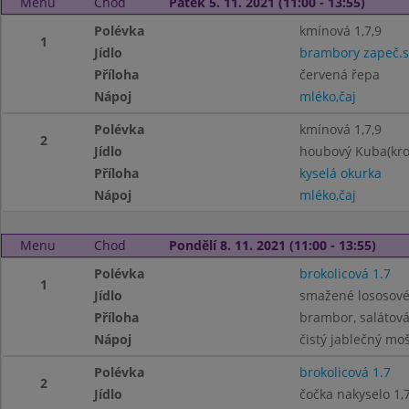
Menu
Chod
Pátek 5. 11. 2021 (11:00 - 13:55)
Polévka
kmínová 1,7,9
1
Jídlo
brambory zapeč.s
Příloha
červená řepa
Nápoj
mléko,čaj
Polévka
kmínová 1,7,9
2
Jídlo
houbový Kuba(kro
Příloha
kyselá okurka
Nápoj
mléko,čaj
Menu
Chod
Pondělí 8. 11. 2021 (11:00 - 13:55)
Polévka
brokolicová 1.7
1
Jídlo
smažené lososové 
Příloha
brambor, salátov
Nápoj
čistý jablečný mo
Polévka
brokolicová 1.7
2
Jídlo
čočka nakyselo 1,