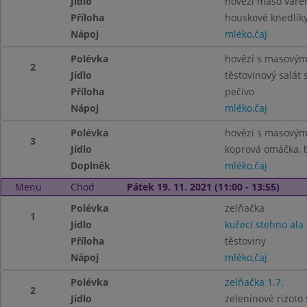
Jídlo
hovězí maso vaře
Příloha
houskové knedlíky
Nápoj
mléko,čaj
Polévka
hovězí s masovými
2
Jídlo
těstovinový salát
Příloha
pečivo
Nápoj
mléko,čaj
Polévka
hovězí s masovými
3
Jídlo
koprová omáčka, b
Doplněk
mléko,čaj
Menu
Chod
Pátek 19. 11. 2021 (11:00 - 13:55)
Polévka
zelňačka
1
Jídlo
kuřecí stehno ala
Příloha
těstoviny
Nápoj
mléko,čaj
Polévka
zelňačka 1.7.
2
Jídlo
zeleninové rizoto 