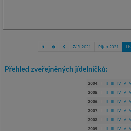
Září 2021
Říjen 2021
Li
Přehled zveřejněných jídelníčků:
2004:
I
II
III
IV
V
V
2005:
I
II
III
IV
V
V
2006:
I
II
III
IV
V
V
2007:
I
II
III
IV
V
V
2008:
I
II
III
IV
V
V
2009:
I
II
III
IV
V
V