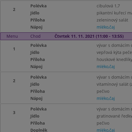
Polévka
cibulová 1,7
2
Jídlo
pikantní kuřecí ma
Příloha
zeleninový salát
Nápoj
mléko,čaj
Menu
Chod
Čtvrtek 11. 11. 2021 (11:00 - 13:55)
Polévka
vývar s domácím 
1
Jídlo
vepřová kýta peč
Příloha
houskové knedlíky,
Nápoj
mléko,čaj
Polévka
vývar s domácím 
2
Jídlo
vitamínový salát (
Příloha
pečivo
Nápoj
mléko,čaj
Polévka
vývar s domácím 
3
Jídlo
gratinované ředkv
Příloha
pečivo
Doplněk
mléko,čaj