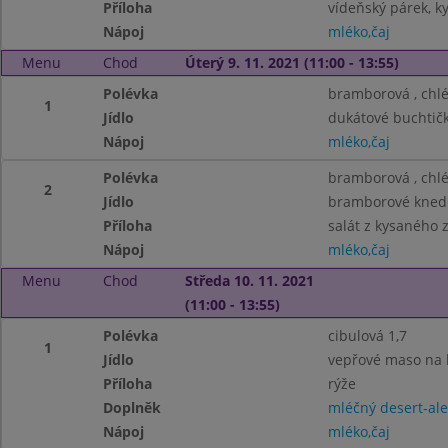
Příloha
vídeňský párek, k
Nápoj
mléko,čaj
Menu
Chod
Úterý 9. 11. 2021 (11:00 - 13:55)
Polévka
bramborová , chlé
1
Jídlo
dukátové buchtičk
Nápoj
mléko,čaj
Polévka
bramborová , chlé
2
Jídlo
bramborové knedl
Příloha
salát z kysaného z
Nápoj
mléko,čaj
Menu
Chod
Středa 10. 11. 2021
(11:00 - 13:55)
Polévka
cibulová 1,7
1
Jídlo
vepřové maso na 
Příloha
rýže
Doplněk
mléčný desert-ale
Nápoj
mléko,čaj