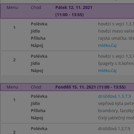
Menu
Chod
Pátek 12. 11. 2021
(11:00 - 13:55)
Polévka
hovězí s vejci 1,3,
1
Jídlo
hovězí maso vaře
Příloha
rajská omáčka, těs
Nápoj
mléko,čaj
Polévka
hovězí s vejci 1,3,
2
Jídlo
špagety s it.koře
Nápoj
mléko,čaj
Menu
Chod
Pondělí 15. 11. 2021 (11:00 - 13:55)
Polévka
drožďová 1.3.7.9
1
Jídlo
vepřová kýta peč
Příloha
brambory, fazolky
Nápoj
čistý jablečný mo
Polévka
drožďová 1,3,7,9
2