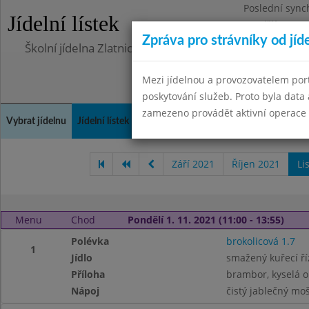
Poslední sync
Jídelní lístek
Pondělí 10.7.2
Zpráva pro strávníky od jíd
Školní jídelna Zlatnická
Mezi jídelnou a provozovatelem por
poskytování služeb. Proto byla dat
zamezeno provádět aktivní operace (
Vybrat jídelnu
Jídelní lístek
Historie
Kontakty a informace
Doch
Září 2021
Říjen 2021
Li
Menu
Chod
Pondělí 1. 11. 2021 (11:00 - 13:55)
Polévka
brokolicová 1.7
1
Jídlo
smažený kuřecí ří
Příloha
brambor, kyselá 
Nápoj
čistý jablečný mo