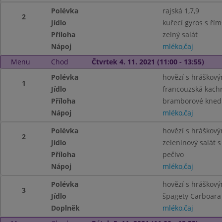
Polévka
rajská 1,7,9
2
Jídlo
kuřecí gyros s ří
Příloha
zelný salát
Nápoj
mléko,čaj
Menu
Chod
Čtvrtek 4. 11. 2021 (11:00 - 13:55)
Polévka
hovězí s hráškový
1
Jídlo
francouzská kachn
Příloha
bramborové knedlí
Nápoj
mléko,čaj
Polévka
hovězí s hráškový
2
Jídlo
zeleninový salát 
Příloha
pečivo
Nápoj
mléko,čaj
Polévka
hovězí s hráškový
3
Jídlo
špagety Carboara 
Doplněk
mléko,čaj