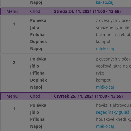
Nápoj
kakao,čaj
Menu
Chod
Středa 24. 11. 2021 (11:00 - 13:55)
Polévka
z ovesných vloček 
1
Jídlo
smažené rybí filé 
Příloha
brambor 7, zel. o
Doplněk
kompot
Nápoj
mléko,čaj
Polévka
z ovesných vloček 
2
Jídlo
vepřová játra na c
Příloha
rýže
Doplněk
kompot
Nápoj
mléko,čaj
Menu
Chod
Čtvrtek 25. 11. 2021 (11:00 - 13:55)
Polévka
hovězí s játrovou r
1
Jídlo
segedínský guláš 
Příloha
houskové knedlíky
Nápoj
mléko,čaj