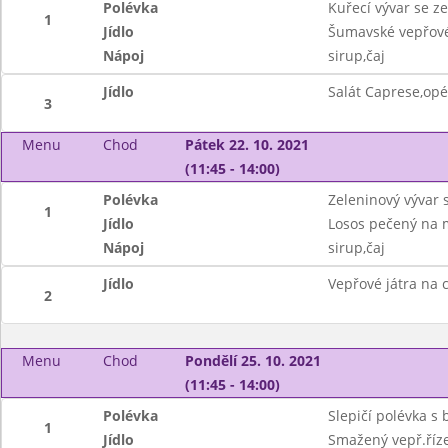
Polévka
Kuřecí vývar se z
1
Jídlo
Šumavské vepřové
Nápoj
sirup,čaj
Jídlo
Salát Caprese,opé
3
Menu
Chod
Pátek 22. 10. 2021
(11:45 - 14:00)
Polévka
Zeleninový vývar 
1
Jídlo
Losos pečený na 
Nápoj
sirup,čaj
Jídlo
Vepřové játra na 
2
Menu
Chod
Pondělí 25. 10. 2021
(11:45 - 14:00)
Polévka
Slepičí polévka s
1
Jídlo
Smažený vepř.říz