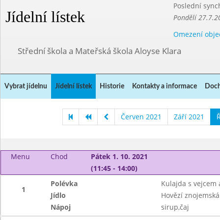
Poslední sync
Jídelní lístek
Pondělí 27.7.2
Omezení obje
Střední škola a Mateřská škola Aloyse Klara
Vybrat jídelnu
Jídelní lístek
Historie
Kontakty a informace
Doch
Červen 2021
Září 2021
Ř
Menu
Chod
Pátek 1. 10. 2021
(11:45 - 14:00)
Polévka
Kulajda s vejcem
1
Jídlo
Hovězí znojemská
Nápoj
sirup,čaj