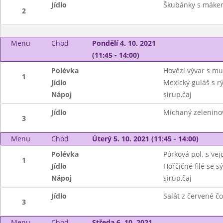
Jídlo
Škubánky s máke
2
Menu
Chod
Pondělí 4. 10. 2021
(11:45 - 14:00)
Polévka
Hovězí vývar s mu
1
Jídlo
Mexický guláš s rý
Nápoj
sirup,čaj
Jídlo
Míchaný zeleninov
3
Menu
Chod
Úterý 5. 10. 2021 (11:45 - 14:00)
Polévka
Pórková pol. s ve
1
Jídlo
Hořčičné filé se 
Nápoj
sirup,čaj
Jídlo
Salát z červené čo
3
Menu
Chod
Středa 6. 10. 2021