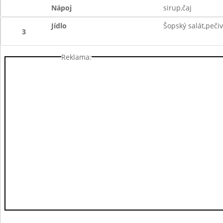
Nápoj
sirup,čaj
Jídlo
Šopský salát,peči
3
Reklama: