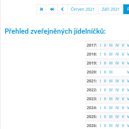
Červen 2021
Září 2021
Ř
Přehled zveřejněných jídelníčků:
2017:
I
II
III
IV
V
V
2018:
I
II
III
IV
V
V
2019:
I
II
III
IV
V
V
2020:
I
II
III
V
2021:
I
II
III
IV
V
V
2022:
I
II
III
IV
V
V
2023:
I
II
III
IV
V
V
2024:
I
II
III
IV
V
V
2025:
I
II
III
IV
V
V
2026:
I
II
III
IV
V
V