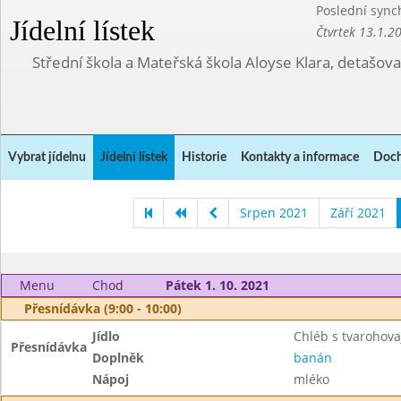
Poslední sync
Jídelní lístek
Čtvrtek 13.1.2
Střední škola a Mateřská škola Aloyse Klara, detašov
Vybrat jídelnu
Jídelní lístek
Historie
Kontakty a informace
Doch
Srpen 2021
Září 2021
Menu
Chod
Pátek 1. 10. 2021
Přesnídávka (9:00 - 10:00)
Jídlo
Chléb s tvarohov
Přesnídávka
Doplněk
banán
Nápoj
mléko