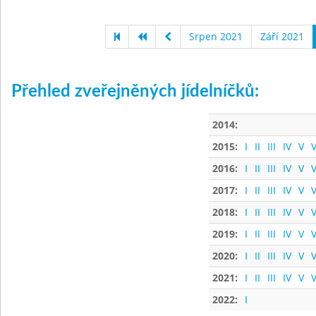
Srpen 2021
Září 2021
Přehled zveřejněných jídelníčků:
2014:
2015:
I
II
III
IV
V
V
2016:
I
II
III
IV
V
V
2017:
I
II
III
IV
V
V
2018:
I
II
III
IV
V
V
2019:
I
II
III
IV
V
V
2020:
I
II
III
IV
V
V
2021:
I
II
III
IV
V
V
2022:
I