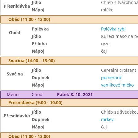
Jídlo
Chléb s tvarohop
Přesnídávka
Nápoj
mléko
Oběd (11:00 - 13:00)
Polévka
Polévka rybí
Oběd
Jídlo
Kuřecí maso na p
Příloha
rýže
Nápoj
čaj
Svačina (14:00 - 15:00)
Jídlo
Cereální croisant
Svačina
Doplněk
pomeranč
Nápoj
vanilkové mléko
Menu
Chod
Pátek 8. 10. 2021
Přesnídávka (9:00 - 10:00)
Jídlo
Chléb se švédsk
Přesnídávka
Doplněk
mrkev
Nápoj
čaj
Oběd (11:00 - 13:00)