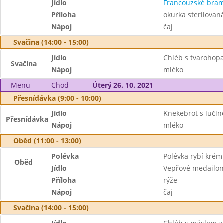
Jídlo
Francouzské bra
Příloha
okurka sterilovan
Nápoj
čaj
Svačina (14:00 - 15:00)
Jídlo
Chléb s tvarohop
Svačina
Nápoj
mléko
Menu
Chod
Úterý 26. 10. 2021
Přesnídávka (9:00 - 10:00)
Jídlo
Knekebrot s lučin
Přesnídávka
Nápoj
mléko
Oběd (11:00 - 13:00)
Polévka
Polévka rybí krém
Oběd
Jídlo
Vepřové medailo
Příloha
rýže
Nápoj
čaj
Svačina (14:00 - 15:00)
Jídlo
Chléb s máslem 