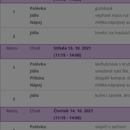
Polévka
gulášová
1
Jídlo
vepřové maso na k
Nápoj
mléko,nápojový a
Jídlo
hovězí na houbác
2
Menu
Chod
Středa 13. 10. 2021
(11:15 - 14:00)
Polévka
kedlubnová s krut
1
Jídlo
smažené rybí file
Příloha
dospělí kompot, d
Nápoj
mléko,nápojový a
Jídlo
kuřecí závitek, těs
2
Menu
Chod
Čtvrtek 14. 10. 2021
(11:15 - 14:00)
Polévka
slepičí s tarhoní