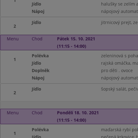
1
Jídlo
halušky se zelím
Nápoj
nápojový automat,
Jídlo
jitrnicový prejt, z
2
Menu
Chod
Pátek 15. 10. 2021
(11:15 - 14:00)
Polévka
zeleninová s poh
1
Jídlo
rajská omáčka, ma
Doplněk
pro děti . ovoce
Nápoj
nápojový automat,
Jídlo
šopský salát, peči
2
Menu
Chod
Pondělí 18. 10. 2021
(11:15 - 14:00)
Polévka
maďarská rybí polé
1
Jídlo
pečená krkovice,