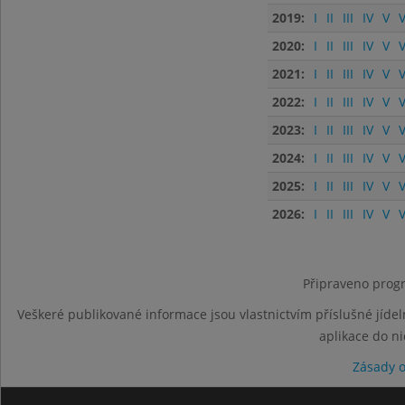
2019:
I
II
III
IV
V
V
2020:
I
II
III
IV
V
V
2021:
I
II
III
IV
V
V
2022:
I
II
III
IV
V
V
2023:
I
II
III
IV
V
V
2024:
I
II
III
IV
V
V
2025:
I
II
III
IV
V
V
2026:
I
II
III
IV
V
V
Připraveno progr
Veškeré publikované informace jsou vlastnictvím příslušné jídel
aplikace do n
Zásady 