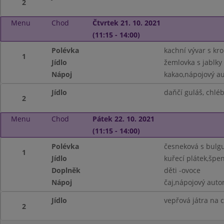
2
Menu
Chod
Čtvrtek 21. 10. 2021
(11:15 - 14:00)
Polévka
kachní vývar s kr
1
Jídlo
žemlovka s jablky
Nápoj
kakao,nápojový a
Jídlo
daňčí guláš, chlé
2
Menu
Chod
Pátek 22. 10. 2021
(11:15 - 14:00)
Polévka
česneková s bulg
1
Jídlo
kuřecí plátek,špe
Doplněk
děti -ovoce
Nápoj
čaj,nápojový aut
Jídlo
vepřová játra na 
2