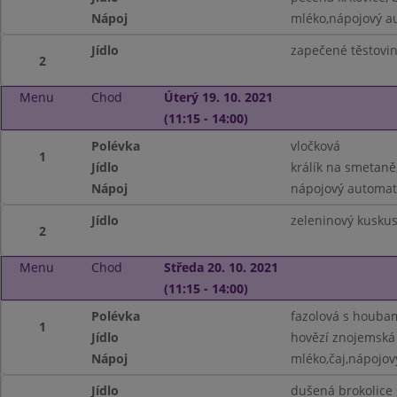
Nápoj
mléko,nápojový a
Jídlo
zapečené těstovi
2
Menu
Chod
Úterý 19. 10. 2021
(11:15 - 14:00)
Polévka
vločková
1
Jídlo
králík na smetaně
Nápoj
nápojový automat
Jídlo
zeleninový kusku
2
Menu
Chod
Středa 20. 10. 2021
(11:15 - 14:00)
Polévka
fazolová s houba
1
Jídlo
hovězí znojemská 
Nápoj
mléko,čaj,nápojo
Jídlo
dušená brokolice