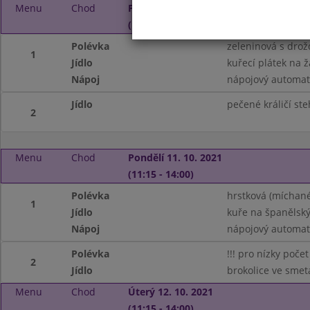
Menu
Chod
Pátek 8. 10. 2021
(11:15 - 14:00)
Polévka
zeleninová s dro
1
Jídlo
kuřecí plátek na 
Nápoj
nápojový automat
Jídlo
pečené králičí st
2
Menu
Chod
Pondělí 11. 10. 2021
(11:15 - 14:00)
Polévka
hrstková (míchané
1
Jídlo
kuře na španělsk
Nápoj
nápojový automat
Polévka
!!! pro nízky poče
2
Jídlo
brokolice ve smet
Menu
Chod
Úterý 12. 10. 2021
(11:15 - 14:00)