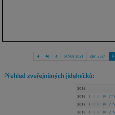
Srpen 2021
Září 2021
Ř
Přehled zveřejněných jídelníčků:
2015:
2016:
I
II
III
IV
V
V
2017:
I
II
III
IV
V
V
2018:
I
II
III
IV
V
V