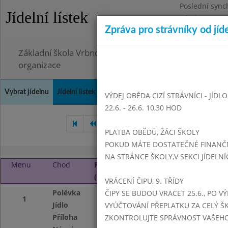
Poslední sync
Jídelní lístek
Pátek 26.6.202
Zpráva pro strávníky od jíd
Omezení obje
Základní škola Vrbno pod Pradědem, okres Bruntál, 
organizace
Vybrat jídelnu
Jídelní lístek
Historie
Kontakty a informace
Doch
VÝDEJ OBĚDA CIZÍ STRÁVNÍCI - JÍDL
22.6. - 26.6. 10,30 HOD
Srpen 2021
Září 2021
Ř
PLATBA OBĚDŮ, ŽÁCI ŠKOLY
POKUD MÁTE DOSTATEČNÉ FINANČNÍ
NA STRÁNCE ŠKOLY,V SEKCI JÍDELNÍ
Menu
Chod
Pátek 1. 10. 2021
(11:15 - 14:00)
VRÁCENÍ ČIPU, 9. TŘÍDY
Polévka
hovězí vývar s tě
ČIPY SE BUDOU VRACET 25.6., PO V
1
Jídlo
hovězí svíčková,h
VYÚČTOVÁNÍ PŘEPLATKU ZA CELÝ ŠK
Příloha
pro děti . ovoce
ZKONTROLUJTE SPRÁVNOST VAŠEHO Č