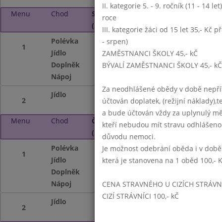
II. kategorie 5. - 9. ročník (11 - 14 l
Menu
Chod
Středa 6. 10. 2021
roce
(11:15 - 14:00)
III. kategorie žáci od 15 let 35,- Kč p
Polévka
porkový krém s o
- srpen)
1
Jídlo
krůtí po čínsku,rý
ZAMĚSTNANCI ŠKOLY 45,- kČ
Doplněk
děti - jablečná ka
BÝVALÍ ZAMĚSTNANCI ŠKOLY 45,- kČ
Nápoj
mléko,čaj, nápojo
Za neodhlášené obědy v době nepřít
Jídlo
zapečené těstovin
2
účtován doplatek, (režijní náklady),t
a bude účtován vždy za uplynulý mě
Menu
Chod
Čtvrtek 7. 10. 2021
kteří nebudou mít stravu odhlášeno
(11:15 - 14:00)
důvodu nemoci.
Polévka
kachní s kroupam
Je možnost odebrání oběda i v době
1
Jídlo
vepřové maso v k
která je stanovena na 1 oběd 100,- 
Doplněk
děti - ovoce
Nápoj
nápojový automat
CENA STRAVNÉHO U CIZÍCH STRÁVN
CIZÍ STRÁVNÍCI 100,- kČ
Jídlo
rybí nugety, bram
2