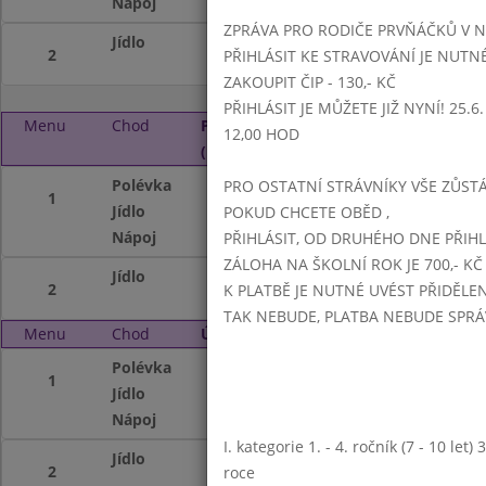
Nápoj
nápojový automat 
ZPRÁVA PRO RODIČE PRVŇÁČKŮ V 
Jídlo
široké nudle na s
2
PŘIHLÁSIT KE STRAVOVÁNÍ JE NUTN
ZAKOUPIT ČIP - 130,- KČ
PŘIHLÁSIT JE MŮŽETE JIŽ NYNÍ! 25.6. -
Menu
Chod
Pondělí 4. 10. 2021
12,00 HOD
(11:15 - 14:00)
Polévka
hrachová
PRO OSTATNÍ STRÁVNÍKY VŠE ZŮSTÁV
1
Jídlo
holandský řízek,š
POKUD CHCETE OBĚD ,
Nápoj
mléko,nápojový a
PŘIHLÁSIT, OD DRUHÉHO DNE PŘIH
ZÁLOHA NA ŠKOLNÍ ROK JE 700,- KČ
Jídlo
vejce, dušená ze
2
K PLATBĚ JE NUTNÉ UVÉST PŘIDĚLE
TAK NEBUDE, PLATBA NEBUDE SPR
Menu
Chod
Úterý 5. 10. 2021 (11:15 - 14:00)
Polévka
zeleninová s bul
1
Jídlo
dukátové buchtič
Nápoj
čaj ovocný, nápoj
I. kategorie 1. - 4. ročník (7 - 10 let
Jídlo
kuřecí rizoto
2
roce