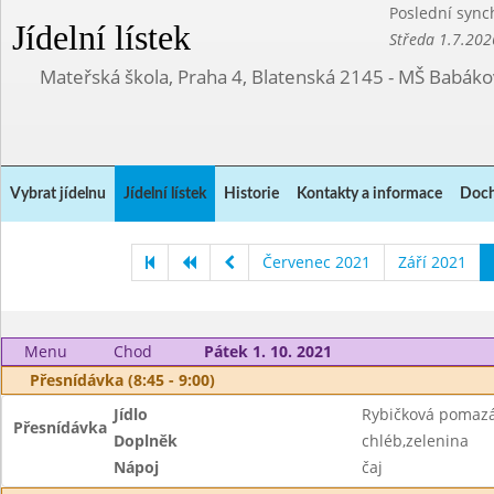
Poslední sync
Jídelní lístek
Středa 1.7.202
Mateřská škola, Praha 4, Blatenská 2145 - MŠ Babák
Vybrat jídelnu
Jídelní lístek
Historie
Kontakty a informace
Doch
Červenec 2021
Září 2021
Menu
Chod
Pátek 1. 10. 2021
Přesnídávka (8:45 - 9:00)
Jídlo
Rybičková pomaz
Přesnídávka
Doplněk
chléb,zelenina
Nápoj
čaj