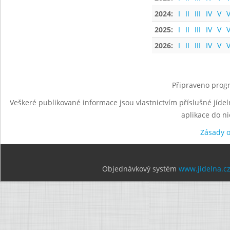
2024:
I
II
III
IV
V
V
2025:
I
II
III
IV
V
V
2026:
I
II
III
IV
V
V
Připraveno progr
Veškeré publikované informace jsou vlastnictvím příslušné jídel
aplikace do n
Zásady 
Objednávkový systém
www.jidelna.c