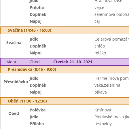
Jídlo
Hrachová kaše
Příloha
vejce
Doplněk
zeleninová obloh
Nápoj
čaj
Svačina (14:45 - 15:00)
Jídlo
Celerová pomazá
Svačina
Doplněk
chléb
Nápoj
mléko
Menu
Chod
Čtvrtek 21. 10. 2021
Přesnídávka (8:45 - 9:00)
Jídlo
Hermelínová pom
Přesnídávka
Doplněk
veka,zelenina
Nápoj
bikava
Oběd (11:30 - 12:30)
Polévka
Kmínová
Oběd
Jídlo
Plodivské maso (k
Příloha
těstoviny