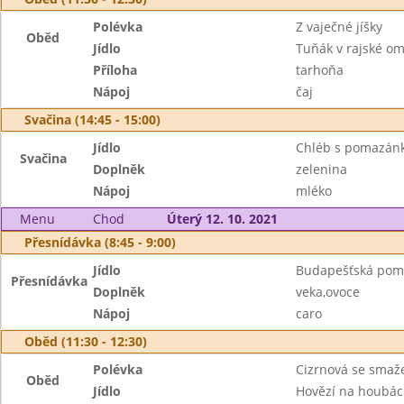
Polévka
Z vaječné jíšky
Oběd
Jídlo
Tuňák v rajské o
Příloha
tarhoňa
Nápoj
čaj
Svačina (14:45 - 15:00)
Jídlo
Chléb s pomazán
Svačina
Doplněk
zelenina
Nápoj
mléko
Menu
Chod
Úterý 12. 10. 2021
Přesnídávka (8:45 - 9:00)
Jídlo
Budapešťská pom
Přesnídávka
Doplněk
veka,ovoce
Nápoj
caro
Oběd (11:30 - 12:30)
Polévka
Cizrnová se sma
Oběd
Jídlo
Hovězí na houbá