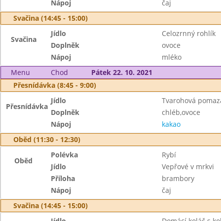
Nápoj
čaj
Svačina (14:45 - 15:00)
Jídlo
Celozrnný rohlík
Svačina
Doplněk
ovoce
Nápoj
mléko
Menu
Chod
Pátek 22. 10. 2021
Přesnídávka (8:45 - 9:00)
Jídlo
Tvarohová pomaz
Přesnídávka
Doplněk
chléb,ovoce
Nápoj
kakao
Oběd (11:30 - 12:30)
Polévka
Rybí
Oběd
Jídlo
Vepřové v mrkvi
Příloha
brambory
Nápoj
čaj
Svačina (14:45 - 15:00)
Jídlo
Domácí koláč s k