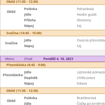
Oběd (11:30 - 12:30)
Polévka
Pohanková
Oběd
Jídlo
Hovězí guláš
Příloha
těstoviny
Nápoj
čaj
Svačina (14:45 - 15:00)
Jídlo
Ovocná přesnídá
Svačina
Nápoj
čaj
Menu
Chod
Pondělí 4. 10. 2021
Přesnídávka (8:45 - 9:00)
Jídlo
Liptovská pomaz
Přesnídávka
Doplněk
chléb,ovoce
Nápoj
bikava
Oběd (11:30 - 12:30)
Polévka
Bramborová
Oběd
Jídlo
Čočka po brněns