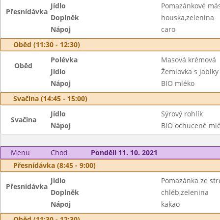
Jídlo
Pomazánkové más
Přesnídávka
Doplněk
houska,zelenina
Nápoj
caro
Oběd (11:30 - 12:30)
Polévka
Masová krémová
Oběd
Jídlo
Žemlovka s jablky
Nápoj
BIO mléko
Svačina (14:45 - 15:00)
Jídlo
Sýrový rohlík
Svačina
Nápoj
BIO ochucené ml
Menu
Chod
Pondělí 11. 10. 2021
Přesnídávka (8:45 - 9:00)
Jídlo
Pomazánka ze str
Přesnídávka
Doplněk
chléb,zelenina
Nápoj
kakao
Oběd (11:30 - 12:30)