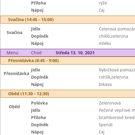
Příloha
rýže
Nápoj
čaj
Svačina (14:45 - 15:00)
Jídlo
Celerová pomazá
Svačina
Doplněk
chléb,zelenina
Nápoj
mléko
Menu
Chod
Středa 13. 10. 2021
Přesnídávka (8:45 - 9:00)
Jídlo
Rybičková pomaz
Přesnídávka
Doplněk
rohlík,zelenina
Nápoj
bikava
Oběd (11:30 - 12:30)
Polévka
Zeleninová
Oběd
Jídlo
Pečené vepřové 
Příloha
bramborové knedl
Doplněk
špenát
Nápoj
čaj