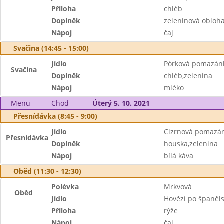
Příloha
chléb
Doplněk
zeleninová obloh
Nápoj
čaj
Svačina (14:45 - 15:00)
Jídlo
Pórková pomazán
Svačina
Doplněk
chléb,zelenina
Nápoj
mléko
Menu
Chod
Úterý 5. 10. 2021
Přesnídávka (8:45 - 9:00)
Jídlo
Cizrnová pomazá
Přesnídávka
Doplněk
houska,zelenina
Nápoj
bílá káva
Oběd (11:30 - 12:30)
Polévka
Mrkvová
Oběd
Jídlo
Hovězí po španěl
Příloha
rýže
Nápoj
čaj