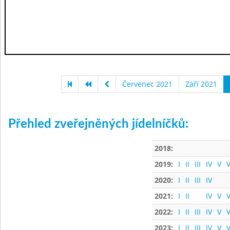
Červenec 2021
Září 2021
Přehled zveřejněných jídelníčků:
2018:
2019:
I
II
III
IV
V
V
2020:
I
II
III
IV
2021:
I
II
IV
V
V
2022:
I
II
III
IV
V
V
2023:
I
II
III
IV
V
V