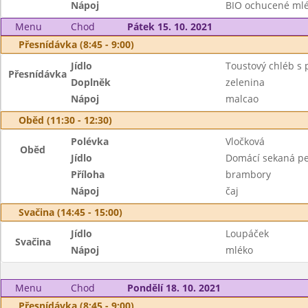
Nápoj
BIO ochucené ml
Menu
Chod
Pátek 15. 10. 2021
Přesnídávka (8:45 - 9:00)
Jídlo
Toustový chléb s
Přesnídávka
Doplněk
zelenina
Nápoj
malcao
Oběd (11:30 - 12:30)
Polévka
Vločková
Oběd
Jídlo
Domácí sekaná p
Příloha
brambory
Nápoj
čaj
Svačina (14:45 - 15:00)
Jídlo
Loupáček
Svačina
Nápoj
mléko
Menu
Chod
Pondělí 18. 10. 2021
Přesnídávka (8:45 - 9:00)