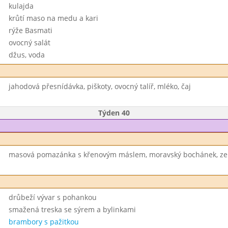
kulajda
krůtí maso na medu a kari
rýže Basmati
ovocný salát
džus, voda
jahodová přesnídávka, piškoty, ovocný talíř, mléko, čaj
Týden 40
masová pomazánka s křenovým máslem, moravský bochánek, zel
drůbeží vývar s pohankou
smažená treska se sýrem a bylinkami
brambory s pažitkou