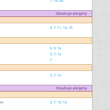
7
,
1d
,
8a
Obsahuje alergeny
4
,
7
,
11
,
1a
,
1b
6
,
9
,
1a
3
,
7
,
1a
7
3
,
7
,
1a
Obsahuje alergeny
ao
3
,
7
,
10
,
1a