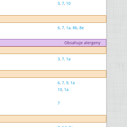
3
,
7
,
10
6
,
7
,
1a
,
8b
,
8e
Obsahuje alergeny
3
,
7
,
1a
6
,
7
,
9
,
1a
10
,
1a
7