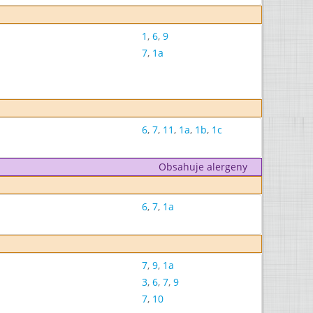
1
,
6
,
9
7
,
1a
6
,
7
,
11
,
1a
,
1b
,
1c
Obsahuje alergeny
6
,
7
,
1a
7
,
9
,
1a
3
,
6
,
7
,
9
7
,
10