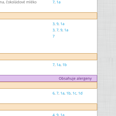
na, čokoládové mléko
7
,
1a
3
,
9
,
1a
3
,
7
,
9
,
1a
7
7
,
1a
,
1b
Obsahuje alergeny
6
,
7
,
1a
,
1b
,
1c
,
1d
4
,
9
,
1a