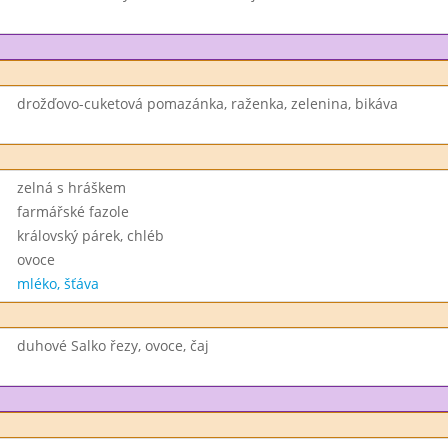
drožďovo-cuketová pomazánka, raženka, zelenina, bikáva
zelná s hráškem
farmářské fazole
královský párek, chléb
ovoce
mléko, šťáva
duhové Salko řezy, ovoce, čaj