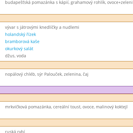
budapešťská pomazánka s kápií, grahamový rohlík, ovoce+zeleni
vývar s játrovými knedlíčky a nudlemi
holandský řízek
bramborová kaše
okurkový salát
džus, voda
nopálový chléb, sýr Palouček, zelenina, čaj
mrkvičková pomazánka, cereální toust, ovoce, malinový koktejl
ruská rybí