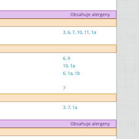
Obsahuje alergeny
3
,
6
,
7
,
10
,
11
,
1a
6
,
9
10
,
1a
6
,
1a
,
1b
7
3
,
7
,
1a
Obsahuje alergeny