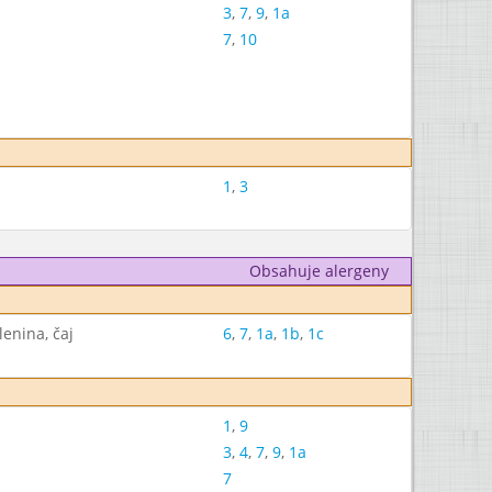
3
,
7
,
9
,
1a
7
,
10
1
,
3
Obsahuje alergeny
enina, čaj
6
,
7
,
1a
,
1b
,
1c
1
,
9
3
,
4
,
7
,
9
,
1a
7