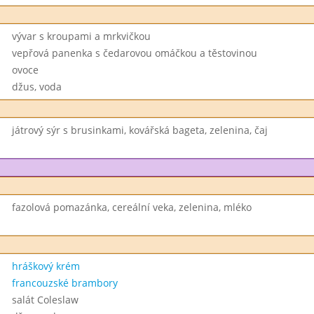
vývar s kroupami a mrkvičkou
vepřová panenka s čedarovou omáčkou a těstovinou
ovoce
džus, voda
játrový sýr s brusinkami, kovářská bageta, zelenina, čaj
fazolová pomazánka, cereální veka, zelenina, mléko
hráškový krém
francouzské brambory
salát Coleslaw