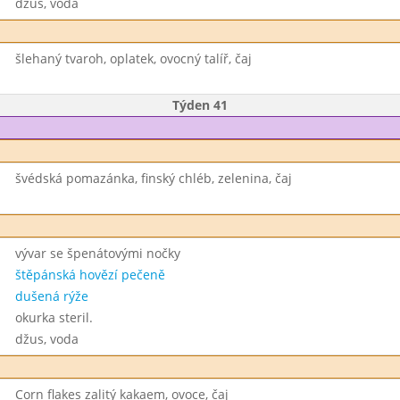
džus, voda
šlehaný tvaroh, oplatek, ovocný talíř, čaj
Týden 41
švédská pomazánka, finský chléb, zelenina, čaj
vývar se špenátovými nočky
štěpánská hovězí pečeně
dušená rýže
okurka steril.
džus, voda
Corn flakes zalitý kakaem, ovoce, čaj