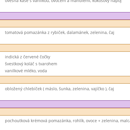
ovesná kaše s vanilkou, ovocem a mandlemi, kokosový nápoj
tomatová pomazánka z rybiček, dalamánek, zelenina, čaj
indická z červené čočky
švestkový koláč s tvarohem
vanilkové mléko, voda
obložený chlebíček ( máslo, šunka, zelenina, vajíčko ), čaj
pochoutková krémová pomazánka, rohlík, ovoce + zelenina, malc