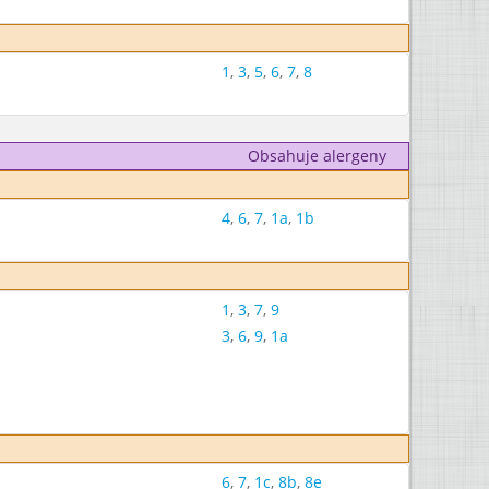
1
,
3
,
5
,
6
,
7
,
8
Obsahuje alergeny
4
,
6
,
7
,
1a
,
1b
1
,
3
,
7
,
9
3
,
6
,
9
,
1a
6
,
7
,
1c
,
8b
,
8e