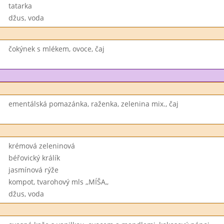
tatarka
džus, voda
čokýnek s mlékem, ovoce, čaj
ementálská pomazánka, raženka, zelenina mix., čaj
krémová zeleninová
béřovický králík
jasmínová rýže
kompot, tvarohový mls ,,MÍŠA,,
džus, voda