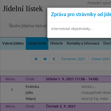
Poslední sync
Jídelní lístek
Pátek 7.8.2026
Zpráva pro strávníky od jíd
Omezení obje
Školní jídelna Velvary, okres Kladno
Internetové objednávky...
Vybrat jídelnu
Jídelní lístek
Historie
Kontakty a informace
Doch
Červenec 2021
Srpen 2021
Menu
Chod
Středa 1. 9. 2021 (11:00 - 14:00)
Polévka
Selská I.,
1
Jídlo
chalupářské těstov
Nápoj
ovocný čaj, voda
Menu
Chod
Čtvrtek 2. 9. 2021