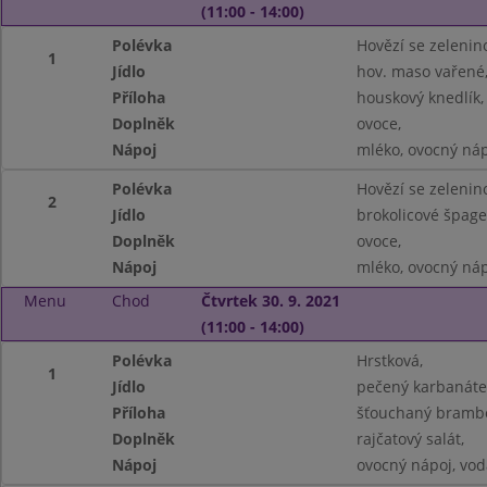
(11:00 - 14:00)
Polévka
Hovězí se zelenin
1
Jídlo
hov. maso vařené,
Příloha
houskový knedlík,
Doplněk
ovoce,
Nápoj
mléko, ovocný náp
Polévka
Hovězí se zelenin
2
Jídlo
brokolicové špage
Doplněk
ovoce,
Nápoj
mléko, ovocný náp
Menu
Chod
Čtvrtek 30. 9. 2021
(11:00 - 14:00)
Polévka
Hrstková,
1
Jídlo
pečený karbanáte
Příloha
šťouchaný brambo
Doplněk
rajčatový salát,
Nápoj
ovocný nápoj, vod