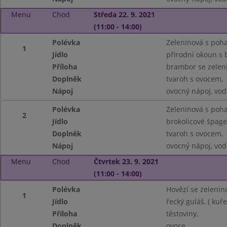
Menu
Chod
Středa 22. 9. 2021
(11:00 - 14:00)
Polévka
Zeleninová s poh
1
Jídlo
přírodní okoun s 
Příloha
brambor se zelen
Doplněk
tvaroh s ovocem,
Nápoj
ovocný nápoj, vod
Polévka
Zeleninová s poh
2
Jídlo
brokolicové špage
Doplněk
tvaroh s ovocem,
Nápoj
ovocný nápoj, vod
Menu
Chod
Čtvrtek 23. 9. 2021
(11:00 - 14:00)
Polévka
Hovězí se zelenin
1
Jídlo
řecký guláš, ( kuř
Příloha
těstoviny,
Doplněk
ovoce,