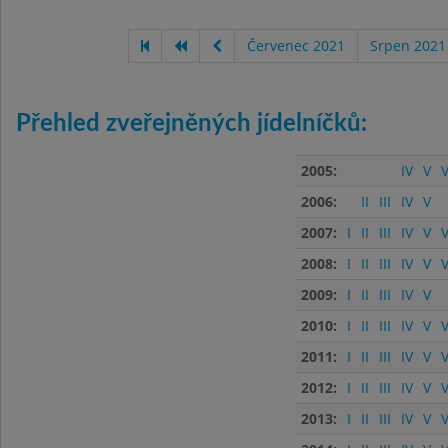
Červenec 2021
Srpen 2021
Přehled zveřejněných jídelníčků:
2005:
IV
V
V
2006:
II
III
IV
V
2007:
I
II
III
IV
V
V
2008:
I
II
III
IV
V
V
2009:
I
II
III
IV
V
2010:
I
II
III
IV
V
V
2011:
I
II
III
IV
V
V
2012:
I
II
III
IV
V
V
2013:
I
II
III
IV
V
V