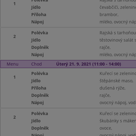
1
Jídlo
čevabčiči, zelenin
Příloha
brambor,
Nápoj
mléko, ovocný náp
Polévka
Rajská s tarhoňou
2
Jídlo
těstovinový salát
Doplněk
rajče,
Nápoj
mléko, ovocný náp
Menu
Chod
Úterý 21. 9. 2021 (11:00 - 14:00)
Polévka
Kuřecí se zelenin
1
Jídlo
štěpánské maso,
Příloha
dušená rýže,
Doplněk
rajče,
Nápoj
ovocný nápoj, vod
Polévka
Kuřecí se zelenin
2
Jídlo
škubánky s máke
Doplněk
ovoce,
Nápoj
ovocný nápoj, vod