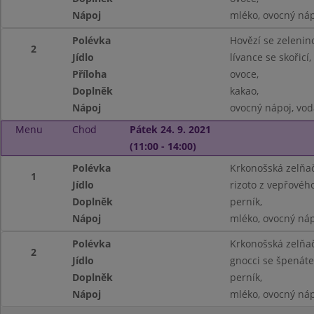
Nápoj
mléko, ovocný náp
Polévka
Hovězí se zelenin
2
Jídlo
lívance se skořicí,
Příloha
ovoce,
Doplněk
kakao,
Nápoj
ovocný nápoj, vod
Menu
Chod
Pátek 24. 9. 2021
(11:00 - 14:00)
Polévka
Krkonošská zelňač
1
Jídlo
rizoto z vepřovéh
Doplněk
perník,
Nápoj
mléko, ovocný náp
Polévka
Krkonošská zelňač
2
Jídlo
gnocci se špenát
Doplněk
perník,
Nápoj
mléko, ovocný náp