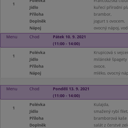
Polévka
Francouzská cibul
1
Jídlo
kuřecí přírodní pl
Příloha
brambor,
Doplněk
jogurt s ovocem,
Nápoj
ovocný nápoj, vod
Menu
Chod
Pátek 10. 9. 2021
(11:00 - 14:00)
Polévka
Krupicová s vejce
1
Jídlo
milánské špagety 
Příloha
ovoce,
Nápoj
mléko, ovocný náp
Menu
Chod
Pondělí 13. 9. 2021
(11:00 - 14:00)
Polévka
Kulajda,
1
Jídlo
smažený rybí filet
Příloha
bramborová kaše s
Doplněk
salát z čerstvé zel