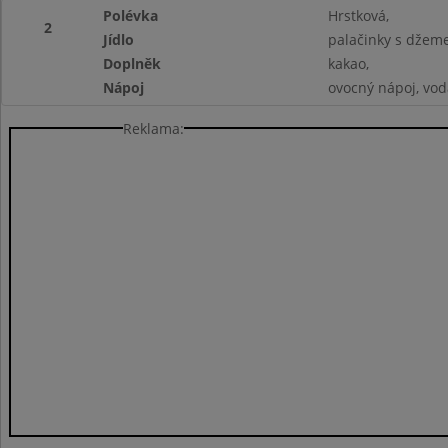
Polévka
Hrstková,
2
Jídlo
palačinky s džem
Doplněk
kakao,
Nápoj
ovocný nápoj, vod
Reklama: