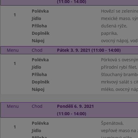
(11:00 - 14:00)
Polévka
Hovězí se zelenin
1
Jídlo
mexické maso, sý
Příloha
dušená rýže,
Doplněk
paprika,
Nápoj
ovocný nápoj, vod
Menu
Chod
Pátek 3. 9. 2021 (11:00 - 14:00)
Polévka
Pórková s ovesným
1
Jídlo
přírodní rybí filet,
Příloha
šťouchaný brambo
Doplněk
mrkvový salát s c
Nápoj
mléko, ovocný náp
Menu
Chod
Pondělí 6. 9. 2021
(11:00 - 14:00)
Polévka
Špenátová,
1
Jídlo
vepřové maso na 
Příloha
jasmínová rýže,