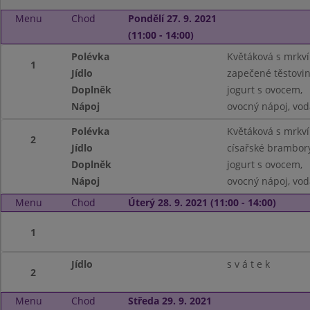
Menu
Chod
Pondělí 27. 9. 2021
(11:00 - 14:00)
Polévka
Květáková s mrkví
1
Jídlo
zapečené těstovin
Doplněk
jogurt s ovocem,
Nápoj
ovocný nápoj, vod
Polévka
Květáková s mrkví
2
Jídlo
císařské brambory
Doplněk
jogurt s ovocem,
Nápoj
ovocný nápoj, vod
Menu
Chod
Úterý 28. 9. 2021 (11:00 - 14:00)
1
Jídlo
s v á t e k
2
Menu
Chod
Středa 29. 9. 2021