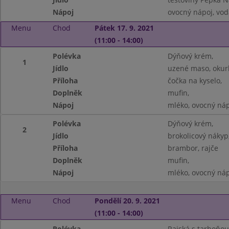
Nápoj
ovocný nápoj, vod
Menu
Chod
Pátek 17. 9. 2021
(11:00 - 14:00)
Polévka
Dýňový krém,
1
Jídlo
uzené maso, okur
Příloha
čočka na kyselo,
Doplněk
mufin,
Nápoj
mléko, ovocný náp
Polévka
Dýňový krém,
2
Jídlo
brokolicový nákyp
Příloha
brambor, rajče
Doplněk
mufin,
Nápoj
mléko, ovocný náp
Menu
Chod
Pondělí 20. 9. 2021
(11:00 - 14:00)
Polévka
Rajská s tarhoňou