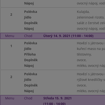
Nápoj
ovocný nápoj, vod
Polévka
Kulajda,
2
Jídlo
zeleninové rizoto,
Doplněk
salát z čerstvé zel
Nápoj
ovocný nápoj, vod
Menu
Chod
Úterý 14. 9. 2021 (11:00 - 14:00)
Polévka
Hovězí s játrovou 
1
Jídlo
kuřecí maso na pa
Příloha
těstoviny,
Doplněk
ovoce,
Nápoj
mléko, ovocný náp
Polévka
Hovězí s játrovou 
2
Jídlo
rýžové knedlíčky
Doplněk
ovoce,
Nápoj
mléko, ovocný náp
Menu
Chod
Středa 15. 9. 2021
(11:00 - 14:00)