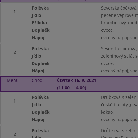
Polévka
Severská čočková,
1
Jídlo
pečené vepřové ma
Příloha
bramborový knedl
Doplněk
ovoce,
Nápoj
ovocný nápoj, vod
Polévka
Severská čočková,
2
Jídlo
zeleninový salát 
Doplněk
ovoce,
Nápoj
ovocný nápoj, vod
Menu
Chod
Čtvrtek 16. 9. 2021
(11:00 - 14:00)
Polévka
Drůbková s zeleni
1
Jídlo
české buchty ,( tv
Doplněk
kakao,
Nápoj
ovocný nápoj, vod
Polévka
Drůbková s zeleni
2
Jídlo
těstoviny Pepka N