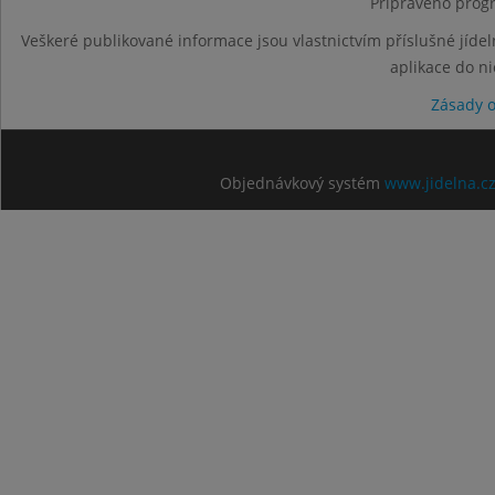
Připraveno progr
Veškeré publikované informace jsou vlastnictvím příslušné jídel
aplikace do n
Zásady 
Objednávkový systém
www.jidelna.c