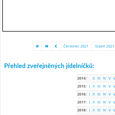
Červenec 2021
Srpen 2021
Přehled zveřejněných jídelníčků:
2014:
II
III
IV
V
V
2015:
I
II
III
IV
V
V
2016:
I
II
III
IV
V
V
2017:
I
II
III
IV
V
V
2018:
I
II
III
IV
V
V