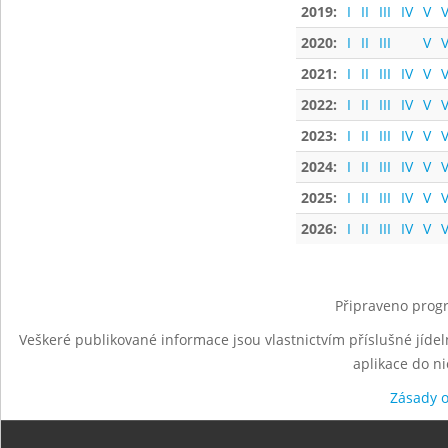
2019:
I
II
III
IV
V
V
2020:
I
II
III
V
V
2021:
I
II
III
IV
V
V
2022:
I
II
III
IV
V
V
2023:
I
II
III
IV
V
V
2024:
I
II
III
IV
V
V
2025:
I
II
III
IV
V
V
2026:
I
II
III
IV
V
V
Připraveno progr
Veškeré publikované informace jsou vlastnictvím příslušné jídel
aplikace do n
Zásady 