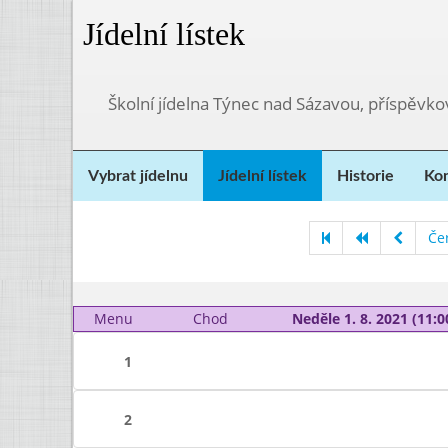
Jídelní lístek
Školní jídelna Týnec nad Sázavou, příspěvk
Vybrat jídelnu
Jídelní lístek
Historie
Kon
Če
Menu
Chod
Neděle 1. 8. 2021 (11:0
1
2