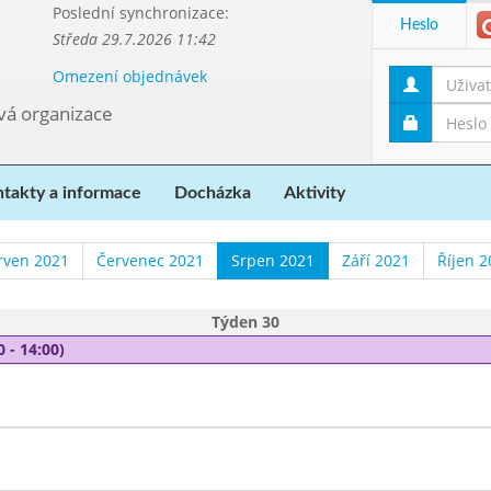
Poslední synchronizace:
Heslo
Středa 29.7.2026 11:42
Omezení objednávek
ová organizace
takty a informace
Docházka
Aktivity
rven 2021
Červenec 2021
Srpen 2021
Září 2021
Říjen 2
Týden 30
0 - 14:00)