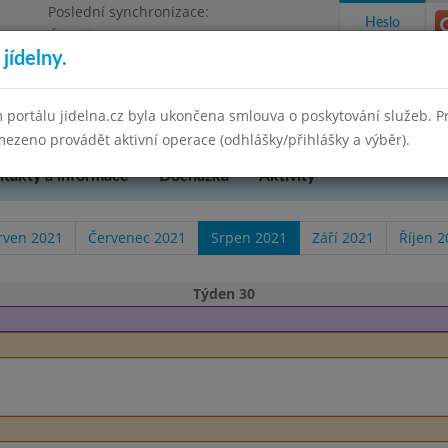
Poslední synchronizace:
Heslo
Čtvrtek 12.3.2026 13:41
jídelny.
ola Vyškov, příspěvková organizace
 portálu jidelna.cz byla ukončena smlouva o poskytování služeb. 
ezeno provádět aktivní operace (odhlášky/přihlášky a výběr).
takty a informace
Docházka
Aktivity
rven 2021
Červenec 2021
Srpen 2021
Září 2021
Říjen 2
Týden 30