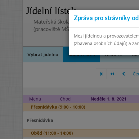
Jídelní lístek
Zpráva pro strávníky od 
Mateřská škola, základní škola a střední šk
(pracoviště MŠ)
Mezi jídelnou a provozovatelem
(zbavena osobních údajů) a zam
Vybrat jídelnu
Jídelní lístek
Historie
Kon
Če
Menu
Chod
Neděle 1. 8. 2021
Přesnídávka (9:00 - 10:00)
Přesnídávka
Oběd (11:00 - 14:00)