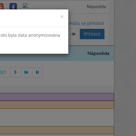
Nápověda
Close
×
Nemůžu se přihlásit
Proto byla data anonymizována
Nápověda
021