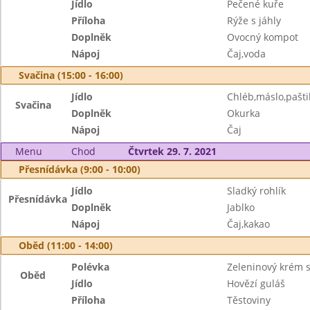
Jídlo
Pečené kuře
Příloha
Rýže s jáhly
Doplněk
Ovocný kompot
Nápoj
Čaj,voda
Svačina (15:00 - 16:00)
Jídlo
Chléb,máslo,pašti
Svačina
Doplněk
Okurka
Nápoj
Čaj
Menu
Chod
Čtvrtek 29. 7. 2021
Přesnídávka (9:00 - 10:00)
Jídlo
Sladký rohlík
Přesnídávka
Doplněk
Jablko
Nápoj
Čaj,kakao
Oběd (11:00 - 14:00)
Polévka
Zeleninový krém s
Oběd
Jídlo
Hovězí guláš
Příloha
Těstoviny