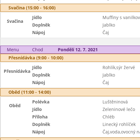
Svačina (15:00 - 16:00)
Jídlo
Muffiny s vanilko
Svačina
Doplněk
Jablko
Nápoj
Čaj
Menu
Chod
Pondělí 12. 7. 2021
Přesnídávka (9:00 - 10:00)
Jídlo
Rohlík,sýr žervé
Přesnídávka
Doplněk
Jablko
Nápoj
Čaj
Oběd (11:00 - 14:00)
Polévka
Luštěninová
Oběd
Jídlo
Zeleninové lečo
Příloha
Chléb
Doplněk
Linecký rohlíček
Nápoj
Čaj,voda,ovocný n