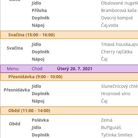
Jídlo
Obalované nugetky
Příloha
Bramborová kaše
Doplněk
Ovocný kompot
Nápoj
Čaj,voda
Svačina (15:00 - 16:00)
Jídlo
Tmavá houska,aj
Svačina
Doplněk
Cherry rajčátka
Nápoj
Čaj
Menu
Chod
Úterý 20. 7. 2021
Přesnídávka (9:00 - 10:00)
Jídlo
Slunečnicový chlé
Přesnídávka
Doplněk
Hroznové víno
Nápoj
Čaj
Oběd (11:00 - 14:00)
Polévka
Zelná
Oběd
Jídlo
Buřtguláš
Doplněk
Tyčinka Smilies