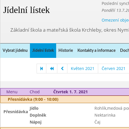
Poslední sync
Jídelní lístek
Pondělí 13.7.2
Omezení obje
Základní škola a mateřská škola Krchleby, okres Ny
Vybrat jídelnu
Jídelní lístek
Historie
Kontakty a informace
Doch
Květen 2021
Červen 2021
Menu
Chod
Čtvrtek 1. 7. 2021
Přesnídávka (9:00 - 10:00)
Jídlo
Rohlík,medová p
Přesnídávka
Doplněk
Nektarinka
Nápoj
Čaj