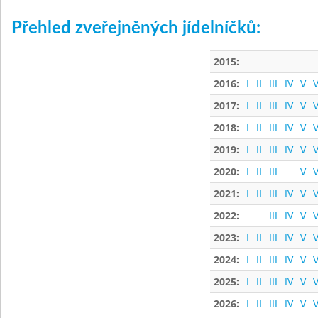
Přehled zveřejněných jídelníčků:
2015:
2016:
I
II
III
IV
V
V
2017:
I
II
III
IV
V
V
2018:
I
II
III
IV
V
V
2019:
I
II
III
IV
V
V
2020:
I
II
III
V
V
2021:
I
II
III
IV
V
V
2022:
III
IV
V
V
2023:
I
II
III
IV
V
V
2024:
I
II
III
IV
V
V
2025:
I
II
III
IV
V
V
2026:
I
II
III
IV
V
V