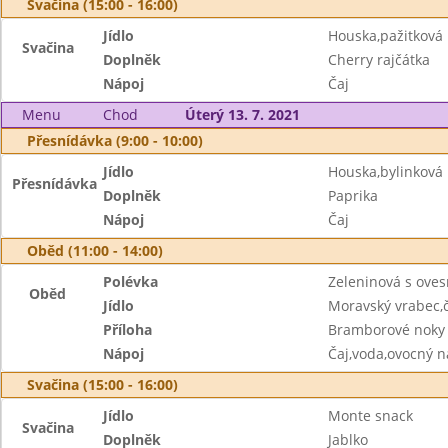
Svačina (15:00 - 16:00)
Jídlo
Houska,pažitkov
Svačina
Doplněk
Cherry rajčátka
Nápoj
Čaj
Menu
Chod
Úterý 13. 7. 2021
Přesnídávka (9:00 - 10:00)
Jídlo
Houska,bylinkov
Přesnídávka
Doplněk
Paprika
Nápoj
Čaj
Oběd (11:00 - 14:00)
Polévka
Zeleninová s ove
Oběd
Jídlo
Moravský vrabec,č
Příloha
Bramborové noky
Nápoj
Čaj,voda,ovocný n
Svačina (15:00 - 16:00)
Jídlo
Monte snack
Svačina
Doplněk
Jablko