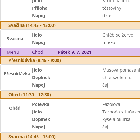
Jídlo
Krůta na leču
Příloha
těstoviny
Nápoj
džus
Svačina (14:45 - 15:00)
Jídlo
Chléb se žervé
Svačina
Nápoj
mléko
Menu
Chod
Pátek 9. 7. 2021
Přesnídávka (8:45 - 9:00)
Jídlo
Masová pomazán
Přesnídávka
Doplněk
chléb,zelenina
Nápoj
čaj
Oběd (11:30 - 12:30)
Polévka
Fazolová
Oběd
Jídlo
Tarhoňa s tuňák
Doplněk
kyselá okurka
Nápoj
čaj
Svačina (14:45 - 15:00)