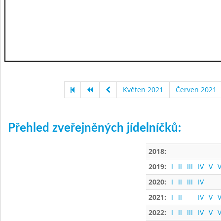
Květen 2021
Červen 2021
Přehled zveřejněných jídelníčků:
2018:
2019:
I
II
III
IV
V
V
2020:
I
II
III
IV
2021:
I
II
IV
V
V
2022:
I
II
III
IV
V
V