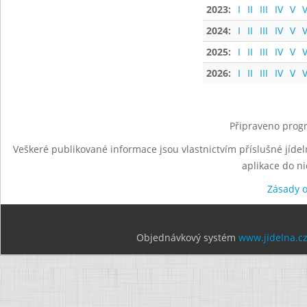
2023:
I
II
III
IV
V
V
2024:
I
II
III
IV
V
V
2025:
I
II
III
IV
V
V
2026:
I
II
III
IV
V
V
Připraveno progr
Veškeré publikované informace jsou vlastnictvím příslušné jídel
aplikace do n
Zásady 
Objednávkový systém
www.jidelna.c