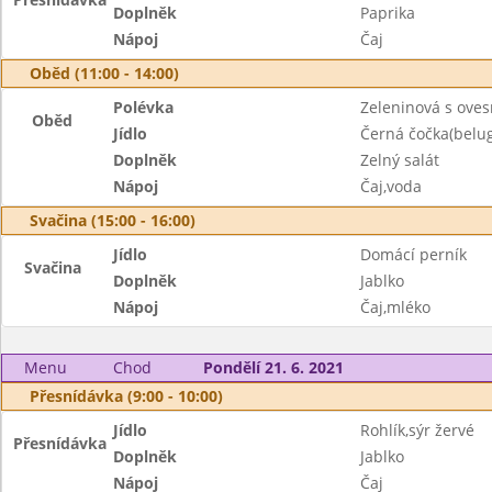
Doplněk
Paprika
Nápoj
Čaj
Oběd (11:00 - 14:00)
Polévka
Zeleninová s ove
Oběd
Jídlo
Černá čočka(belug
Doplněk
Zelný salát
Nápoj
Čaj,voda
Svačina (15:00 - 16:00)
Jídlo
Domácí perník
Svačina
Doplněk
Jablko
Nápoj
Čaj,mléko
Menu
Chod
Pondělí 21. 6. 2021
Přesnídávka (9:00 - 10:00)
Jídlo
Rohlík,sýr žervé
Přesnídávka
Doplněk
Jablko
Nápoj
Čaj