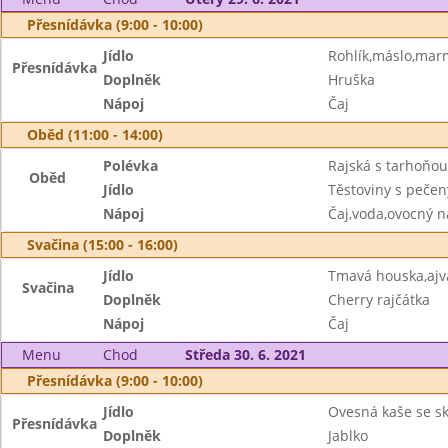
Přesnídávka (9:00 - 10:00)
Jídlo
Rohlík,máslo,mar
Přesnídávka
Doplněk
Hruška
Nápoj
Čaj
Oběd (11:00 - 14:00)
Polévka
Rajská s tarhoňou
Oběd
Jídlo
Těstoviny s peče
Nápoj
Čaj,voda,ovocný n
Svačina (15:00 - 16:00)
Jídlo
Tmavá houska,aj
Svačina
Doplněk
Cherry rajčátka
Nápoj
Čaj
Menu
Chod
Středa 30. 6. 2021
Přesnídávka (9:00 - 10:00)
Jídlo
Ovesná kaše se sk
Přesnídávka
Doplněk
Jablko