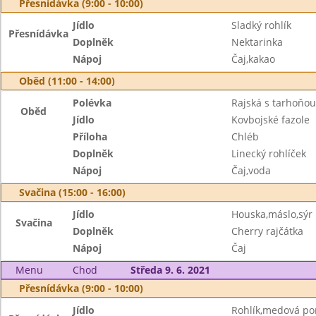
Přesnídávka (9:00 - 10:00)
Jídlo
Sladký rohlík
Přesnídávka
Doplněk
Nektarinka
Nápoj
Čaj,kakao
Oběd (11:00 - 14:00)
Polévka
Rajská s tarhoňou
Oběd
Jídlo
Kovbojské fazole
Příloha
Chléb
Doplněk
Linecký rohlíček
Nápoj
Čaj,voda
Svačina (15:00 - 16:00)
Jídlo
Houska,máslo,sýr
Svačina
Doplněk
Cherry rajčátka
Nápoj
Čaj
Menu
Chod
Středa 9. 6. 2021
Přesnídávka (9:00 - 10:00)
Jídlo
Rohlík,medová p