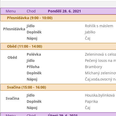
Menu
Chod
Pondělí 28. 6. 2021
Přesnídávka (9:00 - 10:00)
Jídlo
Rohlík s máslem
Přesnídávka
Doplněk
Jablko
Nápoj
Čaj
Oběd (11:00 - 14:00)
Polévka
Zeleninová s cel
Oběd
Jídlo
Pečený losos na 
Příloha
Brambory
Doplněk
Míchaný zeleninov
Nápoj
Čaj,voda,ovocný n
Svačina (15:00 - 16:00)
Jídlo
Houska,bylinkov
Svačina
Doplněk
Paprika
Nápoj
Čaj
Menu
Chod
Úterý 29. 6. 2021