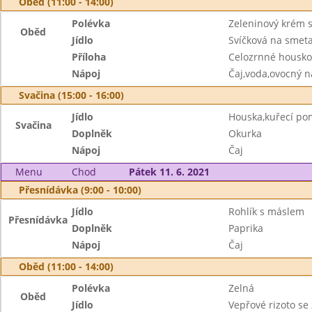
Oběd (11:00 - 14:00)
Polévka
Zeleninový krém s
Oběd
Jídlo
Svíčková na smet
Příloha
Celozrnné housko
Nápoj
Čaj,voda,ovocný n
Svačina (15:00 - 16:00)
Jídlo
Houska,kuřecí p
Svačina
Doplněk
Okurka
Nápoj
Čaj
Menu
Chod
Pátek 11. 6. 2021
Přesnídávka (9:00 - 10:00)
Jídlo
Rohlík s máslem
Přesnídávka
Doplněk
Paprika
Nápoj
Čaj
Oběd (11:00 - 14:00)
Polévka
Zelná
Oběd
Jídlo
Vepřové rizoto se