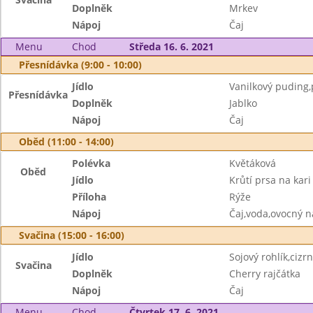
Doplněk
Mrkev
Nápoj
Čaj
Menu
Chod
Středa 16. 6. 2021
Přesnídávka (9:00 - 10:00)
Jídlo
Vanilkový puding,
Přesnídávka
Doplněk
Jablko
Nápoj
Čaj
Oběd (11:00 - 14:00)
Polévka
Květáková
Oběd
Jídlo
Krůtí prsa na kari
Příloha
Rýže
Nápoj
Čaj,voda,ovocný n
Svačina (15:00 - 16:00)
Jídlo
Sojový rohlík,ciz
Svačina
Doplněk
Cherry rajčátka
Nápoj
Čaj
Menu
Chod
Čtvrtek 17. 6. 2021