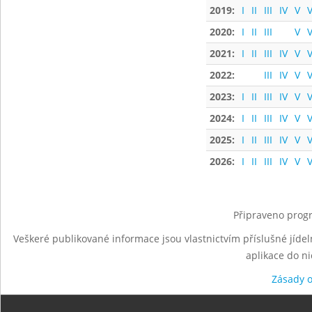
2019:
I
II
III
IV
V
V
2020:
I
II
III
V
V
2021:
I
II
III
IV
V
V
2022:
III
IV
V
V
2023:
I
II
III
IV
V
V
2024:
I
II
III
IV
V
V
2025:
I
II
III
IV
V
V
2026:
I
II
III
IV
V
V
Připraveno progr
Veškeré publikované informace jsou vlastnictvím příslušné jídel
aplikace do n
Zásady 