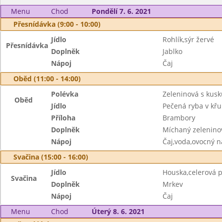
Menu
Chod
Pondělí 7. 6. 2021
Přesnídávka (9:00 - 10:00)
Jídlo
Rohlík,sýr žervé
Přesnídávka
Doplněk
Jablko
Nápoj
Čaj
Oběd (11:00 - 14:00)
Polévka
Zeleninová s kus
Oběd
Jídlo
Pečená ryba v kř
Příloha
Brambory
Doplněk
Míchaný zeleninov
Nápoj
Čaj,voda,ovocný n
Svačina (15:00 - 16:00)
Jídlo
Houska,celerová
Svačina
Doplněk
Mrkev
Nápoj
Čaj
Menu
Chod
Úterý 8. 6. 2021