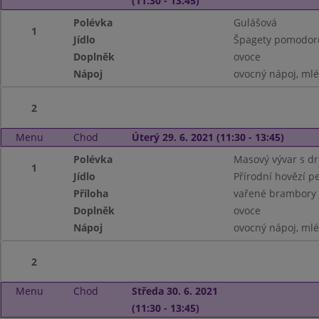
(11:30 - 13:45)
Polévka
Gulášová
1
Jídlo
Špagety pomodor
Doplněk
ovoce
Nápoj
ovocný nápoj, ml
2
Menu
Chod
Úterý 29. 6. 2021 (11:30 - 13:45)
Polévka
Masový vývar s d
1
Jídlo
Přírodní hovězí p
Příloha
vařené brambory
Doplněk
ovoce
Nápoj
ovocný nápoj, ml
2
Menu
Chod
Středa 30. 6. 2021
(11:30 - 13:45)