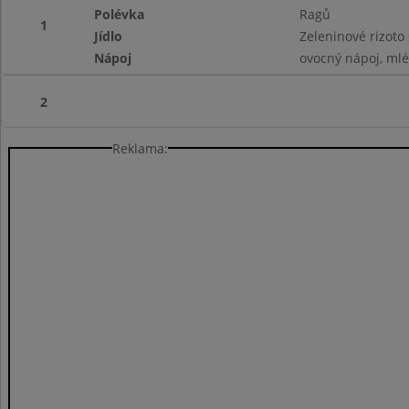
Polévka
Ragů
1
Jídlo
Zeleninové rizoto
Nápoj
ovocný nápoj, ml
2
Reklama: