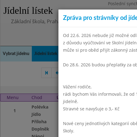
Poslední sync
Jídelní lístek
Středa 5.8.202
Zpráva pro strávníky od jíd
Základní škola, Praha 4, Na Líše 16
Od 22.6. 2026 nebude již možné odl
z důvodu vyúčtování ve školní jíde
může si pro oběd přijít zákonný zá
Vybrat jídelnu
Jídelní lístek
Historie
Kontakty a informace
Doch
Do 28.6. 2026 budou přeplatky za o
Duben 2021
Květen 2021
Vážení rodiče,
rádi bychom Vás informovali, že od 
Menu
Chod
Úterý 1. 6. 2021 (11:30 - 13:45)
jidelně.
Polévka
Pórková
Stravné se navyšuje o 3,- Kč
1
Jídlo
Smažený kuřecí ří
Příloha
bramborová kaše
Nové ceny jednotlivých kategorií 
Doplněk
vanilkový pudink 
školy.
Nápoj
ovocný nápoj, ml