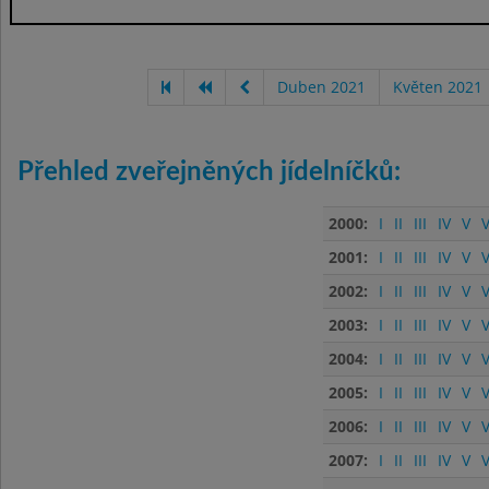
Duben 2021
Květen 2021
Přehled zveřejněných jídelníčků:
2000:
I
II
III
IV
V
V
2001:
I
II
III
IV
V
V
2002:
I
II
III
IV
V
V
2003:
I
II
III
IV
V
V
2004:
I
II
III
IV
V
V
2005:
I
II
III
IV
V
V
2006:
I
II
III
IV
V
V
2007:
I
II
III
IV
V
V