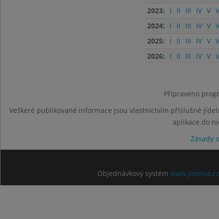
2023:
I
II
III
IV
V
V
2024:
I
II
III
IV
V
V
2025:
I
II
III
IV
V
V
2026:
I
II
III
IV
V
V
Připraveno progr
Veškeré publikované informace jsou vlastnictvím příslušné jídel
aplikace do n
Zásady 
Objednávkový systém
www.jidelna.c