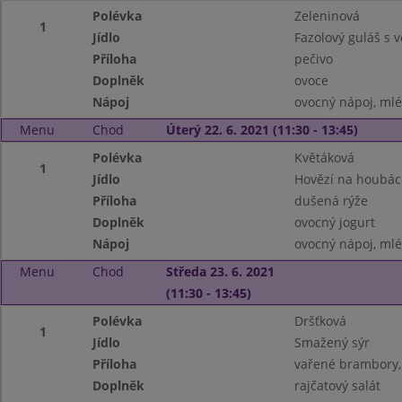
Polévka
Zeleninová
1
Jídlo
Fazolový guláš s
Příloha
pečivo
Doplněk
ovoce
Nápoj
ovocný nápoj, ml
Menu
Chod
Úterý 22. 6. 2021 (11:30 - 13:45)
Polévka
Květáková
1
Jídlo
Hovězí na houbá
Příloha
dušená rýže
Doplněk
ovocný jogurt
Nápoj
ovocný nápoj, ml
Menu
Chod
Středa 23. 6. 2021
(11:30 - 13:45)
Polévka
Dršťková
1
Jídlo
Smažený sýr
Příloha
vařené brambory,
Doplněk
rajčatový salát