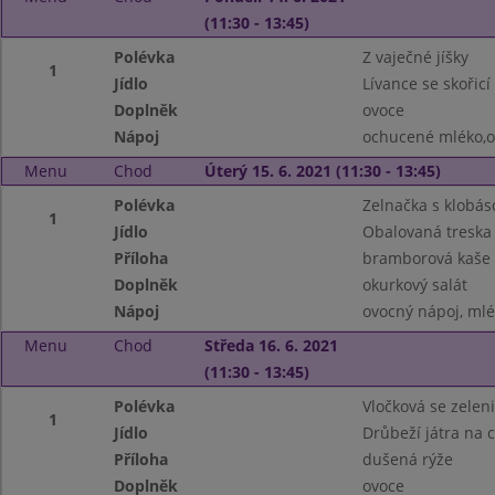
(11:30 - 13:45)
Polévka
Z vaječné jíšky
1
Jídlo
Lívance se skořicí
Doplněk
ovoce
Nápoj
ochucené mléko,o
Menu
Chod
Úterý 15. 6. 2021 (11:30 - 13:45)
Polévka
Zelnačka s klobás
1
Jídlo
Obalovaná treska 
Příloha
bramborová kaše
Doplněk
okurkový salát
Nápoj
ovocný nápoj, ml
Menu
Chod
Středa 16. 6. 2021
(11:30 - 13:45)
Polévka
Vločková se zelen
1
Jídlo
Drůbeží játra na 
Příloha
dušená rýže
Doplněk
ovoce