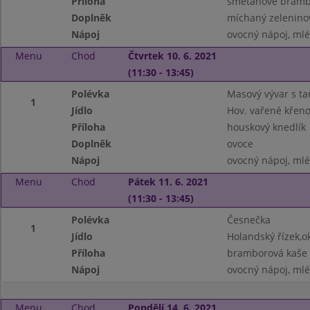
Příloha
smetanové bramb
Doplněk
míchaný zeleninov
Nápoj
ovocný nápoj, ml
Menu
Chod
Čtvrtek 10. 6. 2021
(11:30 - 13:45)
Polévka
Masový vývar s t
1
Jídlo
Hov. vařené křen
Příloha
houskový knedlík
Doplněk
ovoce
Nápoj
ovocný nápoj, ml
Menu
Chod
Pátek 11. 6. 2021
(11:30 - 13:45)
Polévka
Česnečka
1
Jídlo
Holandský řízek,o
Příloha
bramborová kaše
Nápoj
ovocný nápoj, ml
Menu
Chod
Pondělí 14. 6. 2021