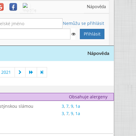
Nápověda
Nemůžu se přihlásit
Nápověda
 2021
Obsahuje alergeny
lestýnskou slámou
3
,
7
,
9
,
1a
3
,
7
,
9
,
1a