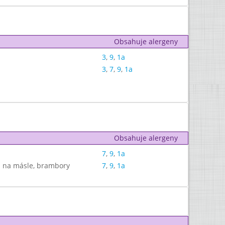
Obsahuje alergeny
3
,
9
,
1a
3
,
7
,
9
,
1a
Obsahuje alergeny
7
,
9
,
1a
m na másle, brambory
7
,
9
,
1a