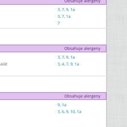
Obsahuje alergeny
3
,
7
,
9
,
1a
3
,
7
,
1a
7
Obsahuje alergeny
3
,
7
,
9
,
1a
alát
3
,
4
,
7
,
9
,
1a
Obsahuje alergeny
9
,
1a
3
,
6
,
9
,
10
,
1a