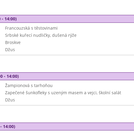
 - 14:00)
Francouzská s těstovinami
Srbské kuřecí nudličky, dušená rýže
Broskve
Džus
0 - 14:00)
Žampionová s tarhoňou
Zapečené šunkofleky s uzeným masem a vejci, školní salát
Džus
- 14:00)