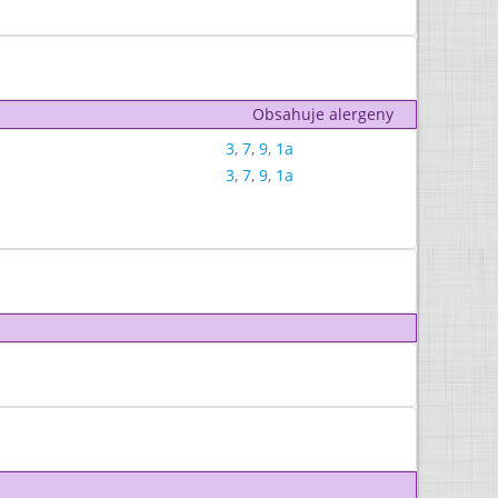
Obsahuje alergeny
3
,
7
,
9
,
1a
3
,
7
,
9
,
1a