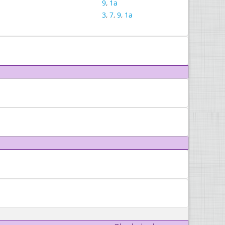
9
,
1a
3
,
7
,
9
,
1a