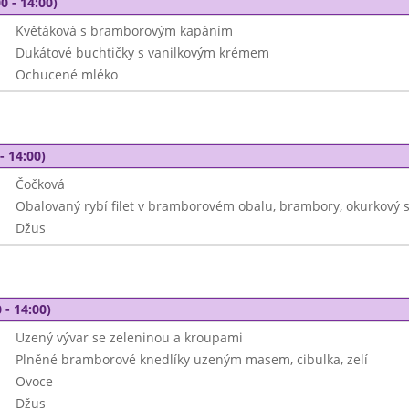
0 - 14:00)
Květáková s bramborovým kapáním
Dukátové buchtičky s vanilkovým krémem
Ochucené mléko
- 14:00)
Čočková
Obalovaný rybí filet v bramborovém obalu, brambory, okurkový s
Džus
 - 14:00)
Uzený vývar se zeleninou a kroupami
Plněné bramborové knedlíky uzeným masem, cibulka, zelí
Ovoce
Džus