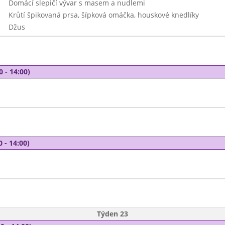
Domácí slepičí vývar s masem a nudlemi
Krůtí špikovaná prsa, šípková omáčka, houskové knedlíky
Džus
0 - 14:00)
0 - 14:00)
Týden 23