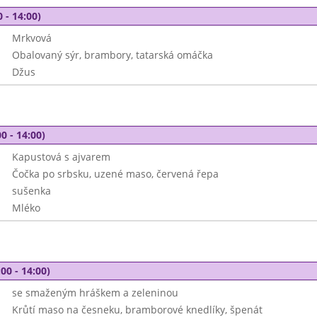
 - 14:00)
Mrkvová
Obalovaný sýr, brambory, tatarská omáčka
Džus
0 - 14:00)
Kapustová s ajvarem
Čočka po srbsku, uzené maso, červená řepa
sušenka
Mléko
00 - 14:00)
se smaženým hráškem a zeleninou
Krůtí maso na česneku, bramborové knedlíky, špenát