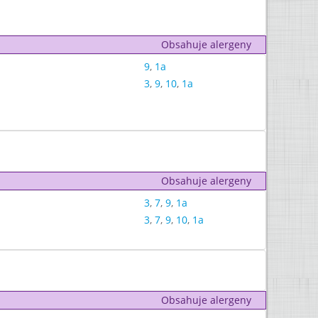
Obsahuje alergeny
9
,
1a
3
,
9
,
10
,
1a
Obsahuje alergeny
3
,
7
,
9
,
1a
3
,
7
,
9
,
10
,
1a
Obsahuje alergeny