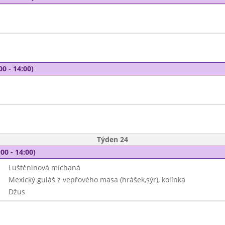
00 - 14:00)
Týden 24
00 - 14:00)
Luštěninová míchaná
Mexický guláš z vepřového masa (hrášek,sýr), kolínka
Džus