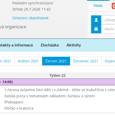
Poslední synchronizace:
Heslo
Středa 29.7.2026 11:42
Omezení objednávek
ová organizace
takty a informace
Docházka
Aktivity
n 2021
Květen 2021
Červen 2021
Červenec 2021
Srpen
Týden 22
- 14:00)
1.června oslavíme Den dětí i v jídelně - těšte se Kukuřičná s ce
Italská pizza s tomatovým základem, šunkou a sýrem
Překvapení
Pitíčko v krabičce