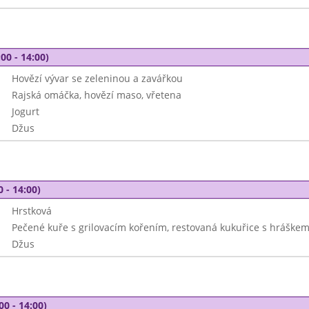
00 - 14:00)
Hovězí vývar se zeleninou a zavářkou
Rajská omáčka, hovězí maso, vřetena
Jogurt
Džus
0 - 14:00)
Hrstková
Pečené kuře s grilovacím kořením, restovaná kukuřice s hráške
Džus
00 - 14:00)