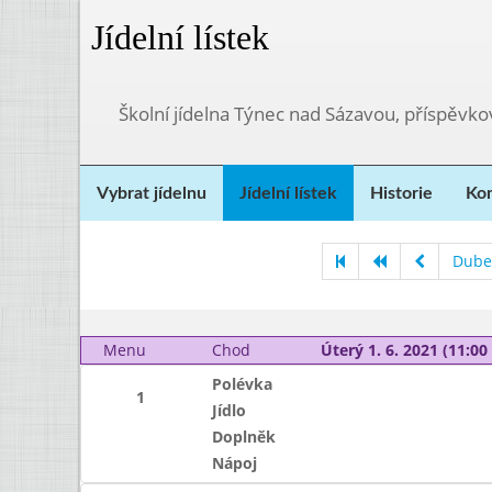
Jídelní lístek
Školní jídelna Týnec nad Sázavou, příspěvk
Vybrat jídelnu
Jídelní lístek
Historie
Kon
Dube
Menu
Chod
Úterý 1. 6. 2021 (11:00 
Polévka
1
Jídlo
Doplněk
Nápoj