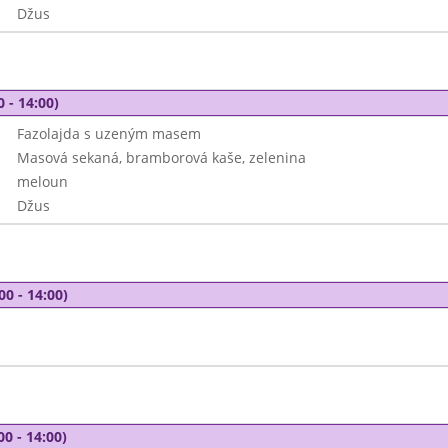
Džus
0 - 14:00)
Fazolajda s uzeným masem
Masová sekaná, bramborová kaše, zelenina
meloun
Džus
00 - 14:00)
00 - 14:00)