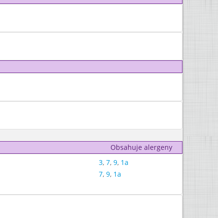
Obsahuje alergeny
3
,
7
,
9
,
1a
7
,
9
,
1a