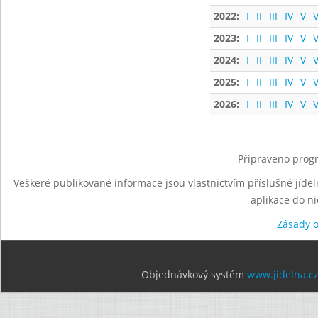
2022:
I
II
III
IV
V
V
2023:
I
II
III
IV
V
V
2024:
I
II
III
IV
V
V
2025:
I
II
III
IV
V
V
2026:
I
II
III
IV
V
V
Připraveno progr
Veškeré publikované informace jsou vlastnictvím příslušné jídel
aplikace do n
Zásady 
Objednávkový systém
www.jidelna.c