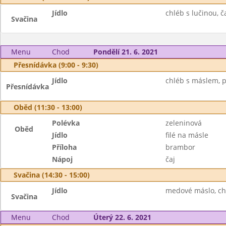
Jídlo
chléb s lučinou, č
Svačina
Menu
Chod
Pondělí 21. 6. 2021
Přesnídávka (9:00 - 9:30)
Jídlo
chléb s máslem, pl
Přesnídávka
Oběd (11:30 - 13:00)
Polévka
zeleninová
Oběd
Jídlo
filé na másle
Příloha
brambor
Nápoj
čaj
Svačina (14:30 - 15:00)
Jídlo
medové máslo, ch
Svačina
Menu
Chod
Úterý 22. 6. 2021