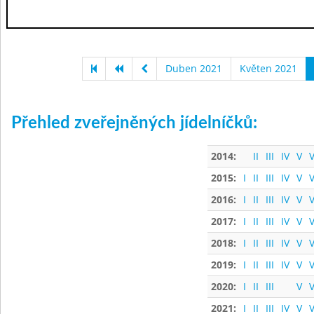
Duben 2021
Květen 2021
Přehled zveřejněných jídelníčků:
2014:
II
III
IV
V
V
2015:
I
II
III
IV
V
V
2016:
I
II
III
IV
V
V
2017:
I
II
III
IV
V
V
2018:
I
II
III
IV
V
V
2019:
I
II
III
IV
V
V
2020:
I
II
III
V
V
2021:
I
II
III
IV
V
V