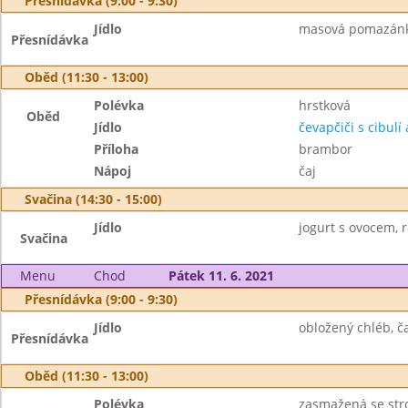
Přesnídávka (9:00 - 9:30)
Jídlo
masová pomazánka,
Přesnídávka
Oběd (11:30 - 13:00)
Polévka
hrstková
Oběd
Jídlo
čevapčiči s cibulí 
Příloha
brambor
Nápoj
čaj
Svačina (14:30 - 15:00)
Jídlo
jogurt s ovocem, ro
Svačina
Menu
Chod
Pátek 11. 6. 2021
Přesnídávka (9:00 - 9:30)
Jídlo
obložený chléb, ča
Přesnídávka
Oběd (11:30 - 13:00)
Polévka
zasmažená se st