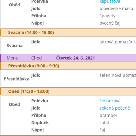
Polévka
kapustová
Oběd
Jídlo
plovdivské maso
Příloha
špagety
Nápoj
ovocný čaj
Svačina (14:30 - 15:00)
Jídlo
játrová pomazánka
Svačina
Menu
Chod
Čtvrtek 24. 6. 2021
Přesnídávka (9:00 - 9:30)
Jídlo
zeleninová pomazá
Přesnídávka
Oběd (11:30 - 13:00)
Polévka
česneková
Oběd
Jídlo
sekaná pečeně
Příloha
brambor
Doplněk
salát
Nápoj
čaj