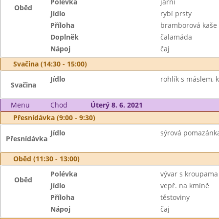
Polévka
jarní
Oběd
Jídlo
rybí prsty
Příloha
bramborová kaše
Doplněk
čalamáda
Nápoj
čaj
Svačina (14:30 - 15:00)
Jídlo
rohlík s máslem, 
Svačina
Menu
Chod
Úterý 8. 6. 2021
Přesnídávka (9:00 - 9:30)
Jídlo
sýrová pomazánka,
Přesnídávka
Oběd (11:30 - 13:00)
Polévka
vývar s kroupama
Oběd
Jídlo
vepř. na kmíně
Příloha
těstoviny
Nápoj
čaj