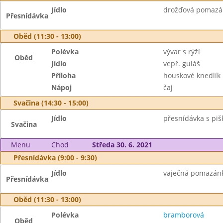
Jídlo
drožďová pomazánk
Přesnídávka
Oběd (11:30 - 13:00)
Polévka
vývar s rýží
Oběd
Jídlo
vepř. guláš
Příloha
houskové knedlík
Nápoj
čaj
Svačina (14:30 - 15:00)
Jídlo
přesnídávka s piš
Svačina
Menu
Chod
Středa 30. 6. 2021
Přesnídávka (9:00 - 9:30)
Jídlo
vaječná pomazánka
Přesnídávka
Oběd (11:30 - 13:00)
Polévka
bramborová
Oběd