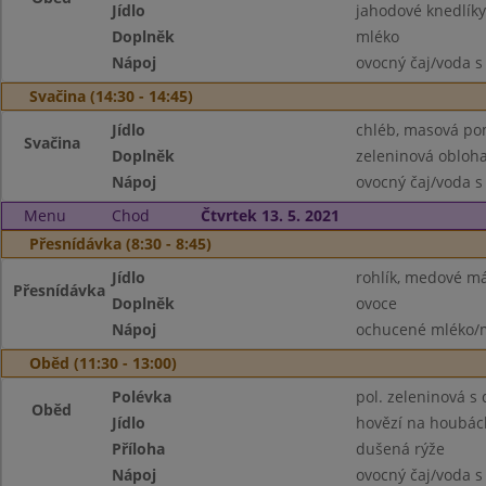
Jídlo
jahodové knedlík
Doplněk
mléko
Nápoj
ovocný čaj/voda s
Svačina (14:30 - 14:45)
Jídlo
chléb, masová p
Svačina
Doplněk
zeleninová obloh
Nápoj
ovocný čaj/voda s
Menu
Chod
Čtvrtek 13. 5. 2021
Přesnídávka (8:30 - 8:45)
Jídlo
rohlík, medové m
Přesnídávka
Doplněk
ovoce
Nápoj
ochucené mléko/m
Oběd (11:30 - 13:00)
Polévka
pol. zeleninová s
Oběd
Jídlo
hovězí na houbác
Příloha
dušená rýže
Nápoj
ovocný čaj/voda s