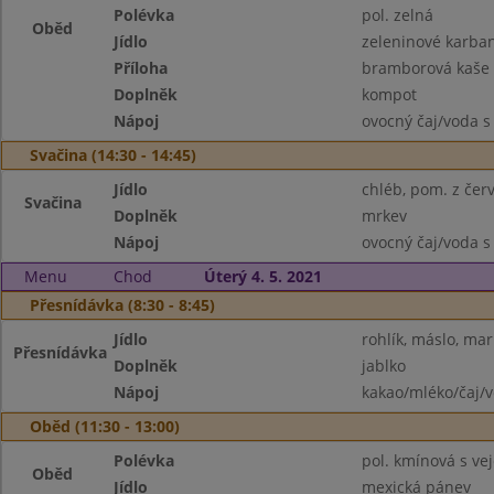
Polévka
pol. zelná
Oběd
Jídlo
zeleninové karba
Příloha
bramborová kaše
Doplněk
kompot
Nápoj
ovocný čaj/voda s
Svačina (14:30 - 14:45)
Jídlo
chléb, pom. z čer
Svačina
Doplněk
mrkev
Nápoj
ovocný čaj/voda s
Menu
Chod
Úterý 4. 5. 2021
Přesnídávka (8:30 - 8:45)
Jídlo
rohlík, máslo, ma
Přesnídávka
Doplněk
jablko
Nápoj
kakao/mléko/čaj/
Oběd (11:30 - 13:00)
Polévka
pol. kmínová s vej
Oběd
Jídlo
mexická pánev