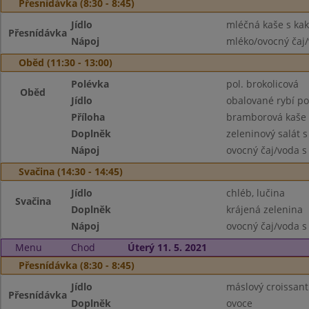
Přesnídávka (8:30 - 8:45)
Jídlo
mléčná kaše s kak
Přesnídávka
Nápoj
mléko/ovocný čaj/
Oběd (11:30 - 13:00)
Polévka
pol. brokolicová
Oběd
Jídlo
obalované rybí po
Příloha
bramborová kaše
Doplněk
zeleninový salát 
Nápoj
ovocný čaj/voda s
Svačina (14:30 - 14:45)
Jídlo
chléb, lučina
Svačina
Doplněk
krájená zelenina
Nápoj
ovocný čaj/voda s
Menu
Chod
Úterý 11. 5. 2021
Přesnídávka (8:30 - 8:45)
Jídlo
máslový croissant
Přesnídávka
Doplněk
ovoce