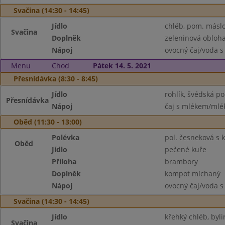
Svačina (14:30 - 14:45)
Jídlo
chléb, pom. másl
Svačina
Doplněk
zeleninová obloh
Nápoj
ovocný čaj/voda s
Menu
Chod
Pátek 14. 5. 2021
Přesnídávka (8:30 - 8:45)
Jídlo
rohlík, švédská 
Přesnídávka
Nápoj
čaj s mlékem/mlék
Oběd (11:30 - 13:00)
Polévka
pol. česneková s 
Oběd
Jídlo
pečené kuře
Příloha
brambory
Doplněk
kompot míchaný
Nápoj
ovocný čaj/voda s
Svačina (14:30 - 14:45)
Jídlo
křehký chléb, byl
Svačina