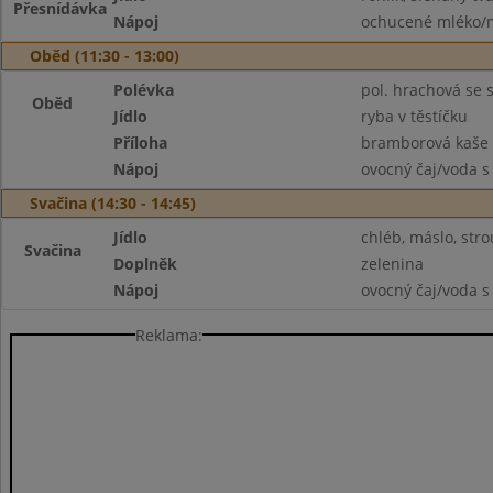
Přesnídávka
Nápoj
ochucené mléko/m
Oběd (11:30 - 13:00)
Polévka
pol. hrachová se
Oběd
Jídlo
ryba v těstíčku
Příloha
bramborová kaše
Nápoj
ovocný čaj/voda s
Svačina (14:30 - 14:45)
Jídlo
chléb, máslo, str
Svačina
Doplněk
zelenina
Nápoj
ovocný čaj/voda s
Reklama: