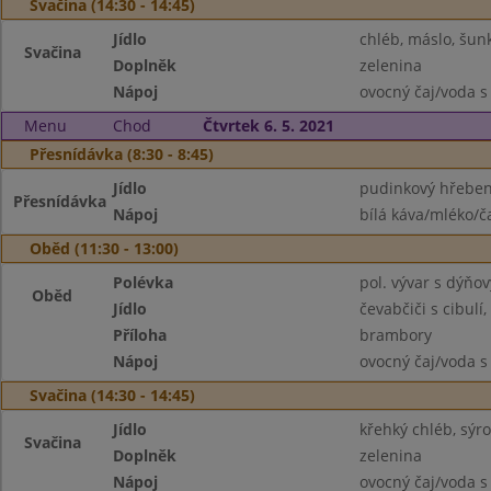
Svačina (14:30 - 14:45)
Jídlo
chléb, máslo, šun
Svačina
Doplněk
zelenina
Nápoj
ovocný čaj/voda s
Menu
Chod
Čtvrtek 6. 5. 2021
Přesnídávka (8:30 - 8:45)
Jídlo
pudinkový hřebe
Přesnídávka
Nápoj
bílá káva/mléko/č
Oběd (11:30 - 13:00)
Polévka
pol. vývar s dýňo
Oběd
Jídlo
čevabčiči s cibulí
Příloha
brambory
Nápoj
ovocný čaj/voda s
Svačina (14:30 - 14:45)
Jídlo
křehký chléb, sýr
Svačina
Doplněk
zelenina
Nápoj
ovocný čaj/voda s