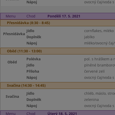
Nápoj
ovocný čaj/voda s
Menu
Chod
Pondělí 17. 5. 2021
Přesnídávka (8:30 - 8:45)
Jídlo
cornflakes, mléko
Přesnídávka
Doplněk
jablko
Nápoj
mléko/ovocný čaj/
Oběd (11:30 - 13:00)
Polévka
pol. s hráškem a r
Oběd
Jídlo
plněné bramborov
Příloha
červené zelí
Nápoj
ovocný čaj/voda s
Svačina (14:30 - 14:45)
Jídlo
chléb, máslo, str
Svačina
Doplněk
zelenina
Nápoj
ovocný čaj/voda s
Menu
Chod
Úterý 18. 5. 2021