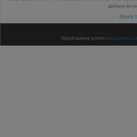
aplikace do n
Zásady 
Objednávkový systém
www.jidelna.c