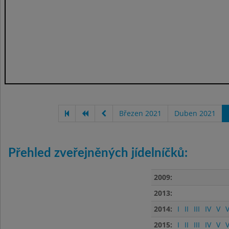
Březen 2021
Duben 2021
Přehled zveřejněných jídelníčků:
2009:
2013:
2014:
I
II
III
IV
V
V
2015:
I
II
III
IV
V
V