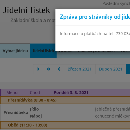
Poslední sync
Jídelní lístek
Pondělí 13.7.2
Zpráva pro strávníky od jíd
Základní škola a mateřská škola Chlumín, okres Měln
Informace o platbách na tel. 739 03
Vybrat jídelnu
Jídelní lístek
Historie
Kontakty a informace
Doch
Březen 2021
Duben 2021
Menu
Chod
Pondělí 3. 5. 2021
Přesnídávka (8:30 - 8:45)
Jídlo
jablečná přesnídá
Přesnídávka
Nápoj
ochucené mléko/m
Oběd (11:30 - 13:00)