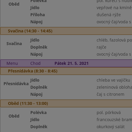
Polévka
pol. kuřecí s nud
Oběd
Jídlo
vepřové na kmíně
Příloha
dušená rýže
Nápoj
ovocný čaj/voda s
Svačina (14:30 - 14:45)
Jídlo
chléb, fazolová p
Svačina
Doplněk
rajče
Nápoj
ovocný čaj/voda s
Menu
Chod
Pátek 21. 5. 2021
Přesnídávka (8:30 - 8:45)
Jídlo
chleba ve vajíčku
Přesnídávka
Doplněk
zeleninová obloh
Nápoj
čaj s citronem
Oběd (11:30 - 13:00)
Polévka
pol. pórková
Oběd
Jídlo
francouzské bra
Doplněk
okurkový salát