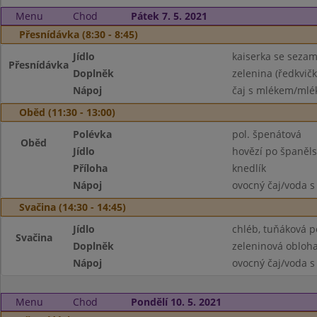
Menu
Chod
Pátek 7. 5. 2021
Přesnídávka (8:30 - 8:45)
Jídlo
kaiserka se seza
Přesnídávka
Doplněk
zelenina (ředkvičk
Nápoj
čaj s mlékem/mlék
Oběd (11:30 - 13:00)
Polévka
pol. špenátová
Oběd
Jídlo
hovězí po španělsk
Příloha
knedlík
Nápoj
ovocný čaj/voda s
Svačina (14:30 - 14:45)
Jídlo
chléb, tuňáková 
Svačina
Doplněk
zeleninová obloh
Nápoj
ovocný čaj/voda s
Menu
Chod
Pondělí 10. 5. 2021