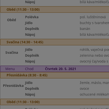
Nápoj
bílá káva/mléko/č
Oběd (11:30 - 13:00)
Polévka
pol. luštěninová
Oběd
Jídlo
buchty s tvarohem
Doplněk
banán
Nápoj
bílá káva/mléko/č
Svačina (14:30 - 14:45)
Jídlo
rohlík, vaječná p
Svačina
Doplněk
zelenina nebo ov
Nápoj
ovocný čaj/voda s
Menu
Chod
Čtvrtek 20. 5. 2021
Přesnídávka (8:30 - 8:45)
Jídlo
žemle, máslo, ma
Přesnídávka
Doplněk
ovoce
Nápoj
ochucené mléko/m
Oběd (11:30 - 13:00)