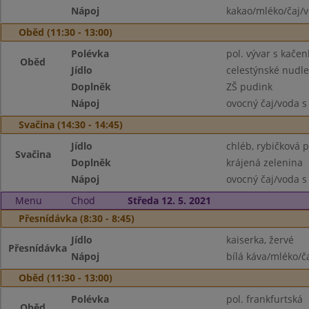
Nápoj
kakao/mléko/čaj/
Oběd (11:30 - 13:00)
Polévka
pol. vývar s kače
Oběd
Jídlo
celestýnské nudl
Doplněk
ZŠ pudink
Nápoj
ovocný čaj/voda s
Svačina (14:30 - 14:45)
Jídlo
chléb, rybičková
Svačina
Doplněk
krájená zelenina
Nápoj
ovocný čaj/voda s
Menu
Chod
Středa 12. 5. 2021
Přesnídávka (8:30 - 8:45)
Jídlo
kaiserka, žervé
Přesnídávka
Nápoj
bílá káva/mléko/č
Oběd (11:30 - 13:00)
Polévka
pol. frankfurtská
Oběd