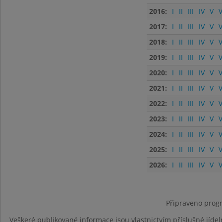
2016:
I
II
III
IV
V
V
2017:
I
II
III
IV
V
V
2018:
I
II
III
IV
V
V
2019:
I
II
III
IV
V
V
2020:
I
II
III
IV
V
V
2021:
I
II
III
IV
V
V
2022:
I
II
III
IV
V
V
2023:
I
II
III
IV
V
V
2024:
I
II
III
IV
V
V
2025:
I
II
III
IV
V
V
2026:
I
II
III
IV
V
V
Připraveno progr
Veškeré publikované informace jsou vlastnictvím příslušné jídel