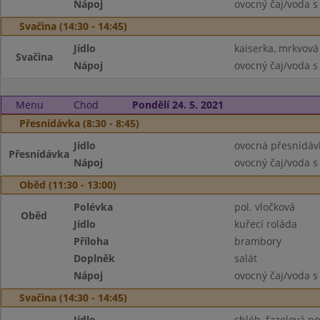
Nápoj
ovocný čaj/voda s
Svačina (14:30 - 14:45)
Jídlo
kaiserka, mrkvov
Svačina
Nápoj
ovocný čaj/voda s
Menu
Chod
Pondělí 24. 5. 2021
Přesnídávka (8:30 - 8:45)
Jídlo
ovocná přesnídávk
Přesnídávka
Nápoj
ovocný čaj/voda s
Oběd (11:30 - 13:00)
Polévka
pol. vločková
Oběd
Jídlo
kuřecí roláda
Příloha
brambory
Doplněk
salát
Nápoj
ovocný čaj/voda s
Svačina (14:30 - 14:45)
Jídlo
chléb, fazolová p