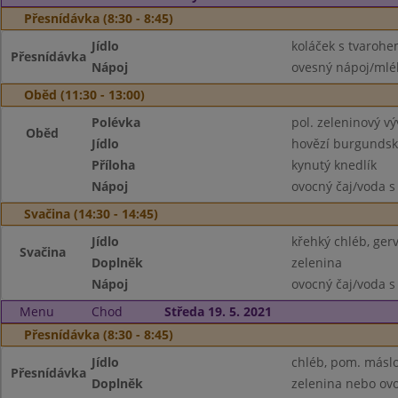
Přesnídávka (8:30 - 8:45)
Jídlo
koláček s tvaroh
Přesnídávka
Nápoj
ovesný nápoj/mlé
Oběd (11:30 - 13:00)
Polévka
pol. zeleninový vý
Oběd
Jídlo
hovězí burgunds
Příloha
kynutý knedlík
Nápoj
ovocný čaj/voda s
Svačina (14:30 - 14:45)
Jídlo
křehký chléb, gerv
Svačina
Doplněk
zelenina
Nápoj
ovocný čaj/voda s
Menu
Chod
Středa 19. 5. 2021
Přesnídávka (8:30 - 8:45)
Jídlo
chléb, pom. másl
Přesnídávka
Doplněk
zelenina nebo ov