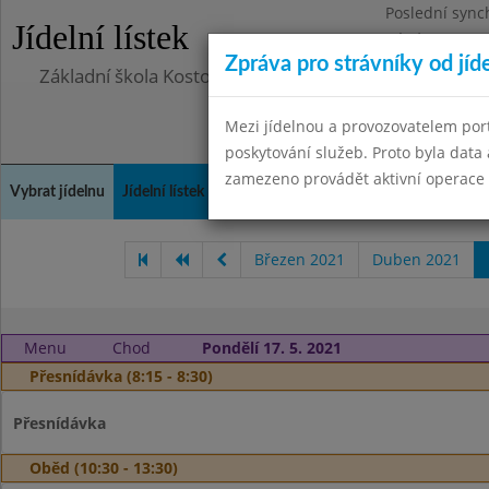
Poslední sync
Jídelní lístek
Pátek 29.8.20
Zpráva pro strávníky od jíd
Základní škola Kostomlaty nad Labem, příspěvková o
Mezi jídelnou a provozovatelem por
poskytování služeb. Proto byla dat
zamezeno provádět aktivní operace (
Vybrat jídelnu
Jídelní lístek
Historie
Kontakty a informace
Doch
Březen 2021
Duben 2021
Menu
Chod
Pondělí 17. 5. 2021
Přesnídávka (8:15 - 8:30)
Přesnídávka
Oběd (10:30 - 13:30)