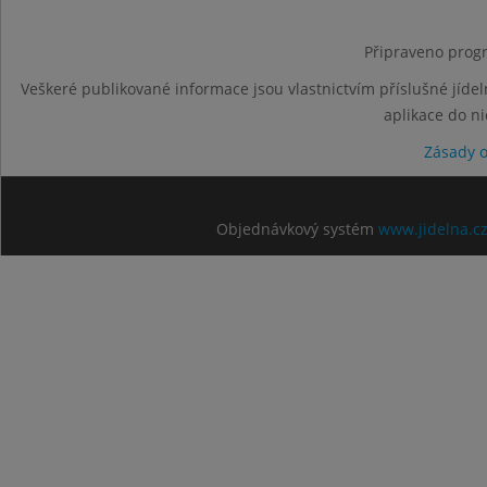
Připraveno progr
Veškeré publikované informace jsou vlastnictvím příslušné jídel
aplikace do n
Zásady 
Objednávkový systém
www.jidelna.c