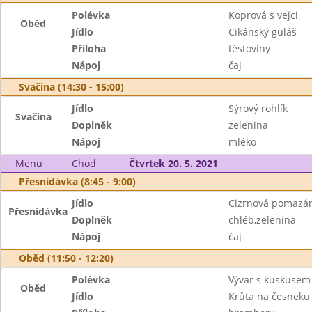
Polévka
Koprová s vejci
Oběd
Jídlo
Cikánský guláš
Příloha
těstoviny
Nápoj
čaj
Svačina (14:30 - 15:00)
Jídlo
Sýrový rohlík
Svačina
Doplněk
zelenina
Nápoj
mléko
Menu
Chod
Čtvrtek 20. 5. 2021
Přesnídávka (8:45 - 9:00)
Jídlo
Cizrnová pomazá
Přesnídávka
Doplněk
chléb,zelenina
Nápoj
čaj
Oběd (11:50 - 12:20)
Polévka
Vývar s kuskusem
Oběd
Jídlo
Krůta na česneku