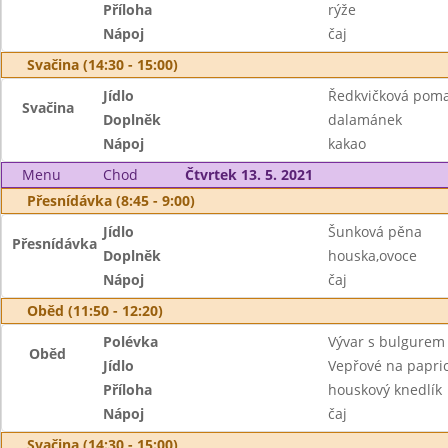
Příloha
rýže
Nápoj
čaj
Svačina (14:30 - 15:00)
Jídlo
Ředkvičková pom
Svačina
Doplněk
dalamánek
Nápoj
kakao
Menu
Chod
Čtvrtek 13. 5. 2021
Přesnídávka (8:45 - 9:00)
Jídlo
Šunková pěna
Přesnídávka
Doplněk
houska,ovoce
Nápoj
čaj
Oběd (11:50 - 12:20)
Polévka
Vývar s bulgurem
Oběd
Jídlo
Vepřové na papri
Příloha
houskový knedlík
Nápoj
čaj
Svačina (14:30 - 15:00)