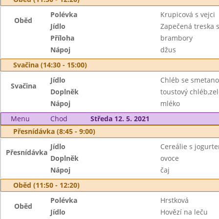
Polévka
Krupicová s vejci
Oběd
Jídlo
Zapečená treska 
Příloha
brambory
Nápoj
džus
Svačina (14:30 - 15:00)
Jídlo
Chléb se smetano
Svačina
Doplněk
toustový chléb,ze
Nápoj
mléko
Menu
Chod
Středa 12. 5. 2021
Přesnídávka (8:45 - 9:00)
Jídlo
Cereálie s jogurt
Přesnídávka
Doplněk
ovoce
Nápoj
čaj
Oběd (11:50 - 12:20)
Polévka
Hrstková
Oběd
Jídlo
Hovězí na leču