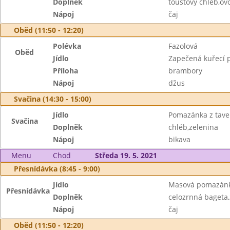
Doplněk
toustový chléb,ov
Nápoj
čaj
Oběd (11:50 - 12:20)
Polévka
Fazolová
Oběd
Jídlo
Zapečená kuřecí p
Příloha
brambory
Nápoj
džus
Svačina (14:30 - 15:00)
Jídlo
Pomazánka z tave
Svačina
Doplněk
chléb,zelenina
Nápoj
bikava
Menu
Chod
Středa 19. 5. 2021
Přesnídávka (8:45 - 9:00)
Jídlo
Masová pomazán
Přesnídávka
Doplněk
celozrnná bageta,
Nápoj
čaj
Oběd (11:50 - 12:20)