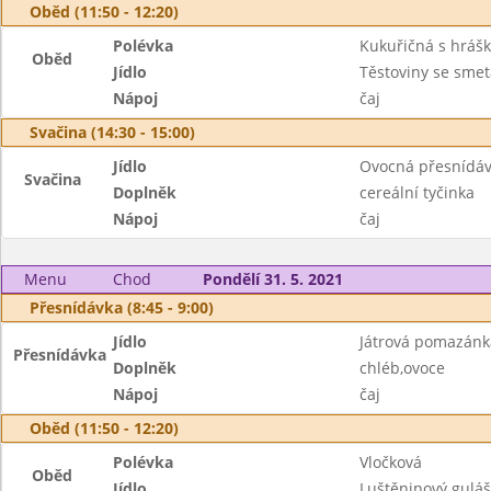
Oběd (11:50 - 12:20)
Polévka
Kukuřičná s hráš
Oběd
Jídlo
Těstoviny se sme
Nápoj
čaj
Svačina (14:30 - 15:00)
Jídlo
Ovocná přesnídá
Svačina
Doplněk
cereální tyčinka
Nápoj
čaj
Menu
Chod
Pondělí 31. 5. 2021
Přesnídávka (8:45 - 9:00)
Jídlo
Játrová pomazánk
Přesnídávka
Doplněk
chléb,ovoce
Nápoj
čaj
Oběd (11:50 - 12:20)
Polévka
Vločková
Oběd
Jídlo
Luštěninový guláš