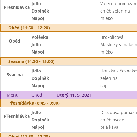
Jídlo
Vaječná pomazán
Přesnídávka
Doplněk
chléb,zelenina
Nápoj
mléko
Oběd (11:50 - 12:20)
Polévka
Brokolicová
Oběd
Jídlo
Mašličky s máke
Nápoj
mléko
Svačina (14:30 - 15:00)
Jídlo
Houska s česnek
Svačina
Doplněk
zelenina
Nápoj
čaj
Menu
Chod
Úterý 11. 5. 2021
Přesnídávka (8:45 - 9:00)
Jídlo
Drožďová pomazá
Přesnídávka
Doplněk
chléb,ovoce
Nápoj
bílá káva
Oběd (11:50 - 12:20)