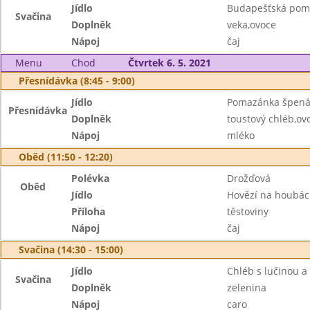
Jídlo
Budapešťská pom
Svačina
Doplněk
veka,ovoce
Nápoj
čaj
Menu
Chod
Čtvrtek 6. 5. 2021
Přesnídávka (8:45 - 9:00)
Jídlo
Pomazánka špená
Přesnídávka
Doplněk
toustový chléb,ov
Nápoj
mléko
Oběd (11:50 - 12:20)
Polévka
Drožďová
Oběd
Jídlo
Hovězí na houbá
Příloha
těstoviny
Nápoj
čaj
Svačina (14:30 - 15:00)
Jídlo
Chléb s lučinou a
Svačina
Doplněk
zelenina
Nápoj
caro