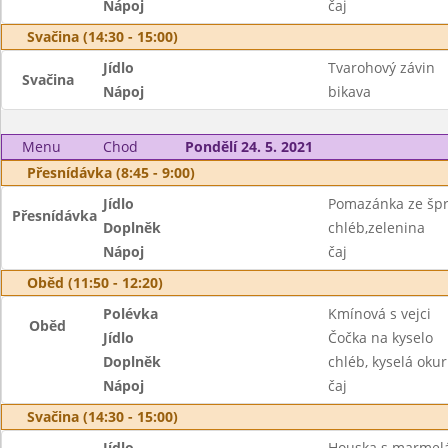
Nápoj
čaj
Svačina (14:30 - 15:00)
Jídlo
Tvarohový závin
Svačina
Nápoj
bikava
Menu
Chod
Pondělí 24. 5. 2021
Přesnídávka (8:45 - 9:00)
Jídlo
Pomazánka ze šp
Přesnídávka
Doplněk
chléb,zelenina
Nápoj
čaj
Oběd (11:50 - 12:20)
Polévka
Kmínová s vejci
Oběd
Jídlo
Čočka na kyselo
Doplněk
chléb, kyselá oku
Nápoj
čaj
Svačina (14:30 - 15:00)
Jídlo
Houska s marme