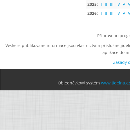
2025:
I
II
III
IV
V
V
2026:
I
II
III
IV
V
V
Připraveno progr
Veškeré publikované informace jsou vlastnictvím příslušné jídel
aplikace do n
Zásady 
Objednávkový systém
www.jidelna.c