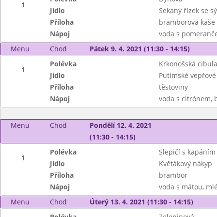
1
Jídlo
Sekaný řízek se s
Příloha
bramborová kaše
Nápoj
voda s pomeranč
Menu
Chod
Pátek 9. 4. 2021 (11:30 - 14:15)
Polévka
Krkonošská cibul
1
Jídlo
Putimské vepřové
Příloha
těstoviny
Nápoj
voda s citrónem, b
Menu
Chod
Pondělí 12. 4. 2021
(11:30 - 14:15)
Polévka
Slepičí s kapáním
1
Jídlo
Květákový nákyp
Příloha
brambor
Nápoj
voda s mátou, ml
Menu
Chod
Úterý 13. 4. 2021 (11:30 - 14:15)
Polévka
Zeleninová