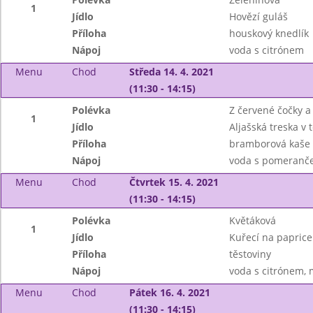
1
Jídlo
Hovězí guláš
Příloha
houskový knedlík
Nápoj
voda s citrónem
Menu
Chod
Středa 14. 4. 2021
(11:30 - 14:15)
Polévka
Z červené čočky a 
1
Jídlo
Aljašská treska v 
Příloha
bramborová kaše
Nápoj
voda s pomeranče
Menu
Chod
Čtvrtek 15. 4. 2021
(11:30 - 14:15)
Polévka
Květáková
1
Jídlo
Kuřecí na paprice
Příloha
těstoviny
Nápoj
voda s citrónem, 
Menu
Chod
Pátek 16. 4. 2021
(11:30 - 14:15)