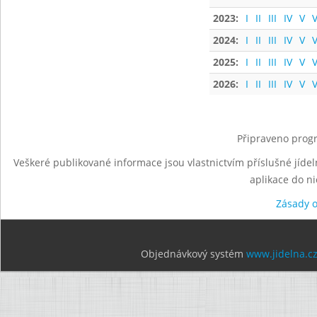
2023:
I
II
III
IV
V
V
2024:
I
II
III
IV
V
V
2025:
I
II
III
IV
V
V
2026:
I
II
III
IV
V
V
Připraveno progr
Veškeré publikované informace jsou vlastnictvím příslušné jídel
aplikace do n
Zásady 
Objednávkový systém
www.jidelna.c