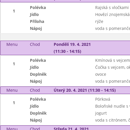
Polévka
Rajská s vločkami
1
Jídlo
Hovězí znojemská
Příloha
rýže
Nápoj
voda s pomeranč
Menu
Chod
Pondělí 19. 4. 2021
(11:30 - 14:15)
Polévka
Kmínová s vejcem
1
Jídlo
Čočka s vejcem, o
Doplněk
ovoce
Nápoj
voda s pomeranče
Menu
Chod
Úterý 20. 4. 2021 (11:30 - 14:15)
Polévka
Pórková
1
Jídlo
Boloňské nudle s
Doplněk
jogurt
Nápoj
voda s citrónem, č
Menu
Chod
Středa 21. 4. 2021