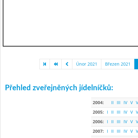
Únor 2021
Březen 2021
Přehled zveřejněných jídelníčků:
2004:
II
III
IV
V
V
2005:
I
II
III
IV
V
V
2006:
I
II
III
IV
V
V
2007:
I
II
III
IV
V
V