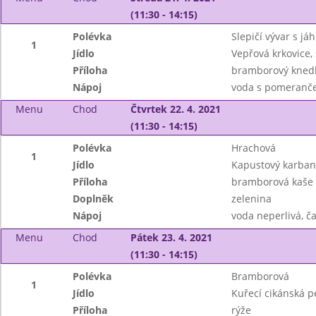
(11:30 - 14:15)
Polévka
Slepičí vývar s já
1
Jídlo
Vepřová krkovice,
Příloha
bramborový knedl
Nápoj
voda s pomeranče
Menu
Chod
Čtvrtek 22. 4. 2021
(11:30 - 14:15)
Polévka
Hrachová
1
Jídlo
Kapustový karba
Příloha
bramborová kaše
Doplněk
zelenina
Nápoj
voda neperlivá, č
Menu
Chod
Pátek 23. 4. 2021
(11:30 - 14:15)
Polévka
Bramborová
1
Jídlo
Kuřecí cikánská 
Příloha
rýže