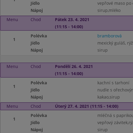
Jídlo
vepřové maso po c
Nápoj
sirup,mléko
Menu
Chod
Pátek 23. 4. 2021
(11:15 - 14:00)
Polévka
bramborová
1
Jídlo
mexický guláš, rýž
Nápoj
sirup
Menu
Chod
Pondělí 26. 4. 2021
(11:15 - 14:00)
Polévka
kachní s tarhoní
1
Jídlo
nudle s ořechov
Nápoj
kakao,sirup
Menu
Chod
Úterý 27. 4. 2021 (11:15 - 14:00)
Polévka
mléčná s papriko
1
Jídlo
vepřový závitek,r
Nápoj
sirup