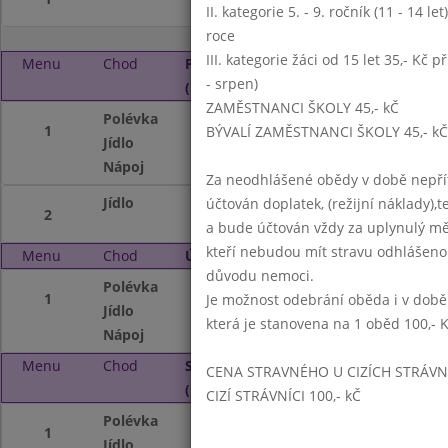
II. kategorie 5. - 9. ročník (11 - 14 l
roce
III. kategorie žáci od 15 let 35,- Kč p
Menu
Chod
Pondělí 12. 4. 2021
- srpen)
(11:15 - 14:00)
ZAMĚSTNANCI ŠKOLY 45,- kČ
Polévka
z ovesných vloček
1
BÝVALÍ ZAMĚSTNANCI ŠKOLY 45,- kČ
Jídlo
masové koule, raj
Nápoj
sirup,čaj
Za neodhlášené obědy v době nepřít
Jídlo
1.A,2.B,4.A,5.A dět
účtován doplatek, (režijní náklady),t
2
a bude účtován vždy za uplynulý mě
kteří nebudou mít stravu odhlášeno
Menu
Chod
Úterý 13. 4. 2021 (11:15 - 14:00)
důvodu nemoci.
Polévka
špenátová
1
Je možnost odebrání oběda i v době
Jídlo
rybí filé na kmín
která je stanovena na 1 oběd 100,- 
Nápoj
kakao,sirup,čaj
Menu
Chod
Středa 14. 4. 2021
CENA STRAVNÉHO U CIZÍCH STRÁVN
(11:15 - 14:00)
CIZÍ STRÁVNÍCI 100,- kČ
Polévka
slepičí s těstovin
1
Jídlo
halušky s kyselý