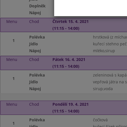
Doplněk
děti - ovoce
Nápoj
sirup
Menu
Chod
Čtvrtek 15. 4. 2021
(11:15 - 14:00)
Polévka
hrstková (z mícha
1
Jídlo
kuřecí stehno peč
Nápoj
mléko,sirup
Menu
Chod
Pátek 16. 4. 2021
(11:15 - 14:00)
Polévka
zeleninová s kap
1
Jídlo
vepřová játra na 
Nápoj
sirup,voda
Menu
Chod
Pondělí 19. 4. 2021
(11:15 - 14:00)
Polévka
čočková
1
Jídlo
kuřecí řízek příro