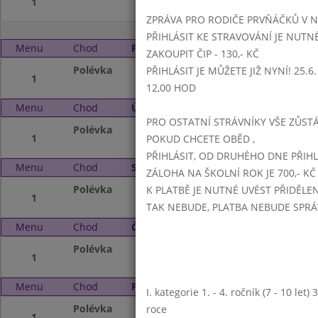
1
ZPRÁVA PRO RODIČE PRVŇÁČKŮ V 
PŘIHLÁSIT KE STRAVOVÁNÍ JE NUTN
Menu
Chod
Pondělí 5. 4. 2021 (11:15 - 14:00)
ZAKOUPIT ČIP - 130,- KČ
Polévka
NEVAŘÍ SE
PŘIHLÁSIT JE MŮŽETE JIŽ NYNÍ! 25.6. -
1
12,00 HOD
Menu
Chod
Úterý 6. 4. 2021 (11:15 - 14:00)
PRO OSTATNÍ STRÁVNÍKY VŠE ZŮSTÁV
Polévka
NEVAŘÍ SE
1
POKUD CHCETE OBĚD ,
PŘIHLÁSIT, OD DRUHÉHO DNE PŘIH
Menu
Chod
Středa 7. 4. 2021 (11:15 - 14:00)
ZÁLOHA NA ŠKOLNÍ ROK JE 700,- KČ
Polévka
NEVAŘÍ SE
K PLATBĚ JE NUTNÉ UVÉST PŘIDĚLE
1
TAK NEBUDE, PLATBA NEBUDE SPR
Menu
Chod
Čtvrtek 8. 4. 2021 (11:15 - 14:00)
Polévka
NEVAŘÍ SE
1
Menu
Chod
Pátek 9. 4. 2021 (11:15 - 14:00)
I. kategorie 1. - 4. ročník (7 - 10 let
Polévka
NEVAŘÍ SE
roce
1