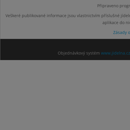
Připraveno progr
Veškeré publikované informace jsou vlastnictvím příslušné jídel
aplikace do n
Zásady 
Objednávkový systém
www.jidelna.c