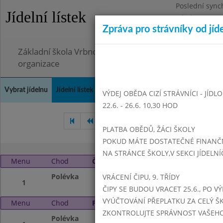
Poslední sync
Jídelní lístek
Pátek 26.6.202
Zpráva pro strávníky od jíd
Omezení obje
Základní škola Vrbno pod Pradědem, okres Bruntál, 
organizace
Vybrat jídelnu
Jídelní lístek
Historie
Kontakty a informace
Doch
VÝDEJ OBĚDA CIZÍ STRÁVNÍCI - JÍDL
22.6. - 26.6. 10,30 HOD
Únor 2021
Březen 2021
PLATBA OBĚDŮ, ŽÁCI ŠKOLY
POKUD MÁTE DOSTATEČNÉ FINANČNÍ
NA STRÁNCE ŠKOLY,V SEKCI JÍDELNÍ
Menu
Chod
Čtvrtek 1. 4. 2021 (11:15 - 14:00)
Polévka
NEVAŘÍ SE
VRÁCENÍ ČIPU, 9. TŘÍDY
1
ČIPY SE BUDOU VRACET 25.6., PO V
VYÚČTOVÁNÍ PŘEPLATKU ZA CELÝ ŠK
Menu
Chod
Pátek 2. 4. 2021 (11:15 - 14:00)
ZKONTROLUJTE SPRÁVNOST VAŠEHO Č
Polévka
NEVAŘÍ SE