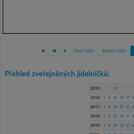
Únor 2021
Březen 2021
Přehled zveřejněných jídelníčků:
2015:
III
2016:
I
II
III
IV
V
V
2017:
I
II
III
IV
V
V
2018:
I
II
III
IV
V
V
2019:
I
II
III
IV
V
V