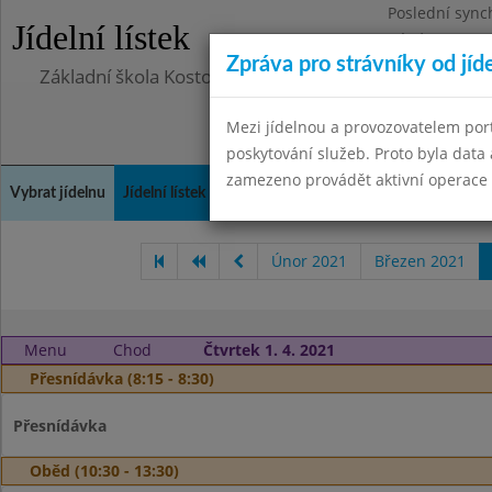
Poslední sync
Jídelní lístek
Pátek 29.8.20
Zpráva pro strávníky od jíd
Základní škola Kostomlaty nad Labem, příspěvková o
Mezi jídelnou a provozovatelem por
poskytování služeb. Proto byla dat
zamezeno provádět aktivní operace (
Vybrat jídelnu
Jídelní lístek
Historie
Kontakty a informace
Doch
Únor 2021
Březen 2021
Menu
Chod
Čtvrtek 1. 4. 2021
Přesnídávka (8:15 - 8:30)
Přesnídávka
Oběd (10:30 - 13:30)