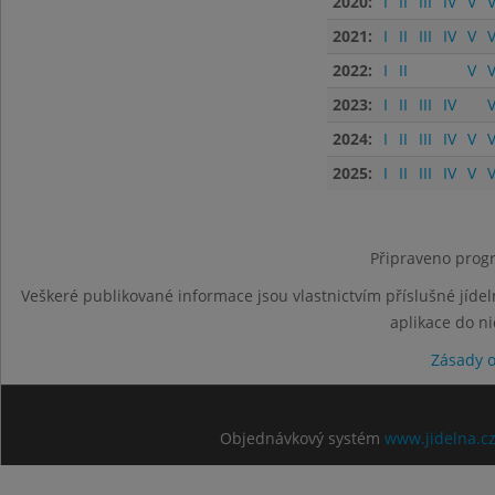
2020:
I
II
III
IV
V
V
2021:
I
II
III
IV
V
V
2022:
I
II
V
V
2023:
I
II
III
IV
V
2024:
I
II
III
IV
V
V
2025:
I
II
III
IV
V
V
Připraveno progr
Veškeré publikované informace jsou vlastnictvím příslušné jídel
aplikace do n
Zásady 
Objednávkový systém
www.jidelna.c