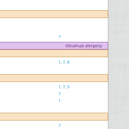
7
Obsahuje alergeny
1
,
7
,
8
1
,
7
,
9
7
1
7