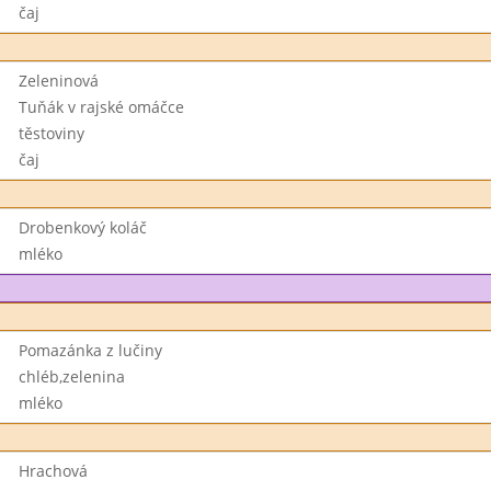
čaj
Zeleninová
Tuňák v rajské omáčce
těstoviny
čaj
Drobenkový koláč
mléko
Pomazánka z lučiny
chléb,zelenina
mléko
Hrachová