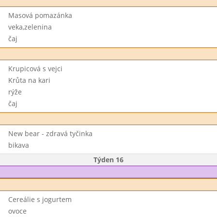
Masová pomazánka
veka,zelenina
čaj
Krupicová s vejci
Krůta na kari
rýže
čaj
New bear - zdravá tyčinka
bikava
Týden 16
Cereálie s jogurtem
ovoce