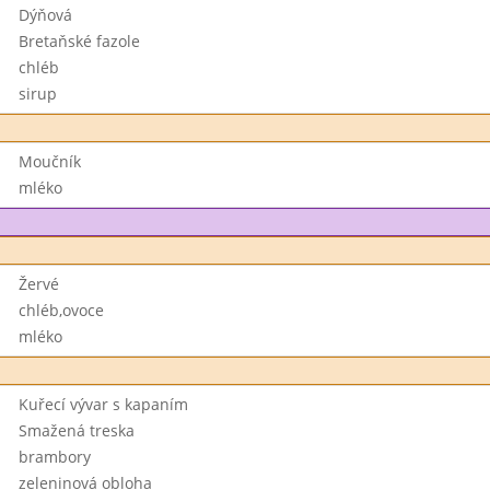
Dýňová
Bretaňské fazole
chléb
sirup
Moučník
mléko
Žervé
chléb,ovoce
mléko
Kuřecí vývar s kapaním
Smažená treska
brambory
zeleninová obloha