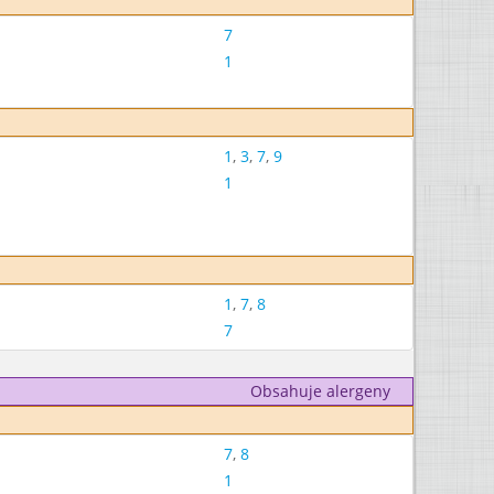
7
1
1
,
3
,
7
,
9
1
1
,
7
,
8
7
Obsahuje alergeny
7
,
8
1