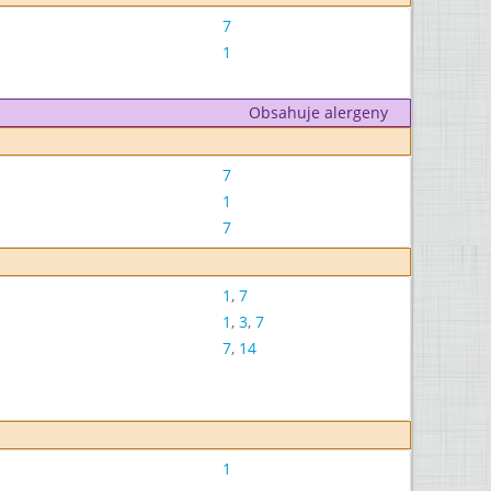
7
1
Obsahuje alergeny
7
1
7
1
,
7
1
,
3
,
7
7
,
14
1