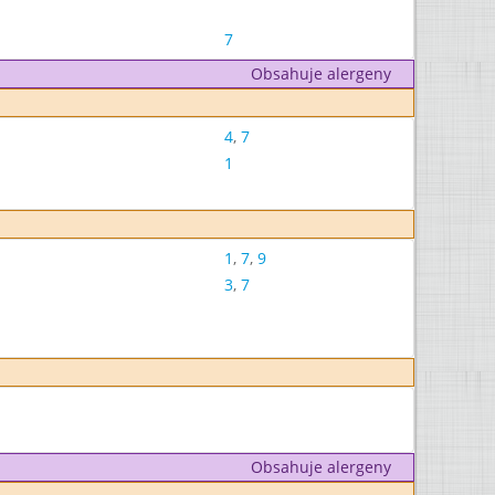
7
Obsahuje alergeny
4
,
7
1
1
,
7
,
9
3
,
7
Obsahuje alergeny