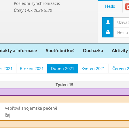
Poslední synchronizace:
Heslo
Úterý 14.7.2026 9:30
takty a informace
Spotřební koš
Docházka
Aktivity
r 2021
Březen 2021
Duben 2021
Květen 2021
Červen 
Týden 15
Vepřová znojemská pečeně
čaj