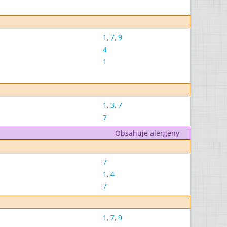
1
,
7
,
9
4
1
1
,
3
,
7
7
Obsahuje alergeny
7
1
,
4
7
1
,
7
,
9