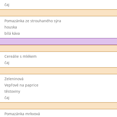
čaj
Pomazánka ze strouhaného sýra
houska
bílá káva
Cereálie s mlékem
čaj
Zeleninová
Vepřové na paprice
těstoviny
čaj
Pomazánka mrkvová