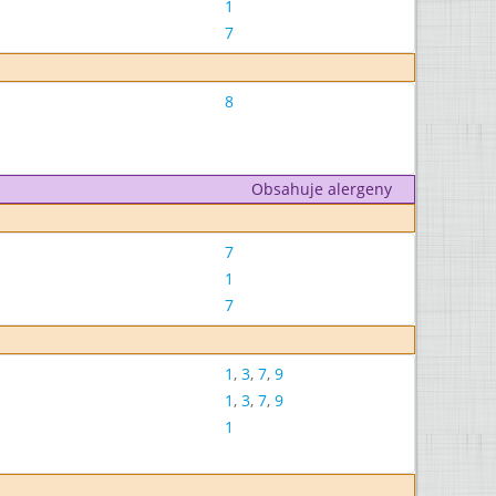
1
7
8
Obsahuje alergeny
7
1
7
1
,
3
,
7
,
9
1
,
3
,
7
,
9
1