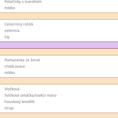
Palačinky s tvarohem
mléko
Celozrnný rohlík
zelenina
čaj
Pomazánka ze žervé
chléb,ovoce
mléko
Vločková
Svíčková omáčka,hovězí maso
houskový knedlík
sirup