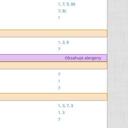
1
,
7
,
9
,
8e
7
,
8c
1
1
,
3
,
8
7
Obsahuje alergeny
7
1
7
1
,
3
,
7
,
9
1
,
3
7