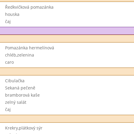
Ředkvičková pomazánka
houska
čaj
Pomazánka hermelínová
chléb,zelenina
caro
Cibulačka
Sekaná pečeně
bramborová kaše
zelný salát
čaj
Krekry,plátkový sýr