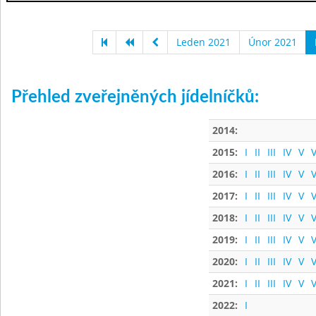
Leden 2021
Únor 2021
Přehled zveřejněných jídelníčků:
2014:
2015:
I
II
III
IV
V
V
2016:
I
II
III
IV
V
V
2017:
I
II
III
IV
V
V
2018:
I
II
III
IV
V
V
2019:
I
II
III
IV
V
V
2020:
I
II
III
IV
V
V
2021:
I
II
III
IV
V
V
2022:
I