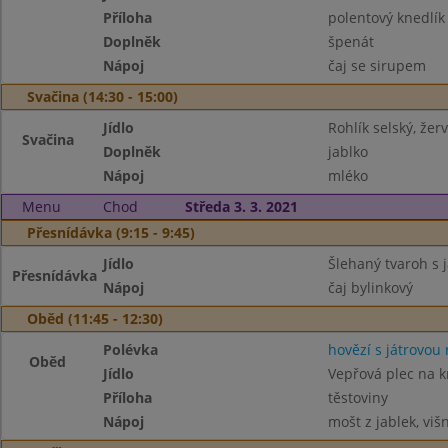
Příloha
polentový knedlík
Doplněk
špenát
Nápoj
čaj se sirupem
Svačina (14:30 - 15:00)
Jídlo
Rohlík selský, žer
Svačina
Doplněk
jablko
Nápoj
mléko
Menu
Chod
Středa 3. 3. 2021
Přesnídávka (9:15 - 9:45)
Jídlo
Šlehaný tvaroh s 
Přesnídávka
Nápoj
čaj bylinkový
Oběd (11:45 - 12:30)
Polévka
hovězí s játrovou 
Oběd
Jídlo
Vepřová plec na 
Příloha
těstoviny
Nápoj
mošt z jablek, viš