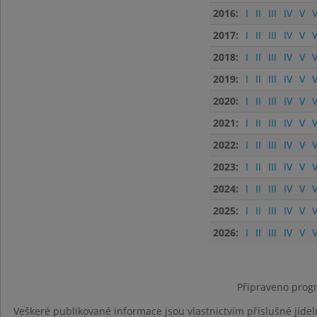
2016:
I
II
III
IV
V
V
2017:
I
II
III
IV
V
V
2018:
I
II
III
IV
V
V
2019:
I
II
III
IV
V
V
2020:
I
II
III
IV
V
V
2021:
I
II
III
IV
V
V
2022:
I
II
III
IV
V
V
2023:
I
II
III
IV
V
V
2024:
I
II
III
IV
V
V
2025:
I
II
III
IV
V
V
2026:
I
II
III
IV
V
V
Připraveno progr
Veškeré publikované informace jsou vlastnictvím příslušné jídel