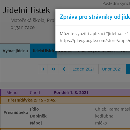
Poslední sync
Jídelní lístek
Středa 8.7.202
Zpráva pro strávníky od jíd
Mateřská škola, Praha 5 - Barrandov, Lohniského 851
organizace
Můžete využít i aplikaci "Jidelna.cz"
https://play.google.com/store/apps/
Vybrat jídelnu
Jídelní lístek
Historie
Kontakty a informace
Doch
Leden 2021
Únor 2021
Menu
Chod
Pondělí 1. 3. 2021
Přesnídávka (9:15 - 9:45)
Jídlo
Chléb, Rama máslo
Přesnídávka
Doplněk
kedlubna
Nápoj
mléko