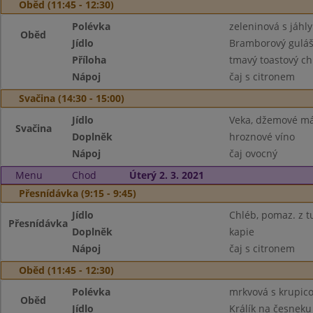
Oběd (11:45 - 12:30)
Polévka
zeleninová s jáhly
Oběd
Jídlo
Bramborový gulá
Příloha
tmavý toastový ch
Nápoj
čaj s citronem
Svačina (14:30 - 15:00)
Jídlo
Veka, džemové má
Svačina
Doplněk
hroznové víno
Nápoj
čaj ovocný
Menu
Chod
Úterý 2. 3. 2021
Přesnídávka (9:15 - 9:45)
Jídlo
Chléb, pomaz. z 
Přesnídávka
Doplněk
kapie
Nápoj
čaj s citronem
Oběd (11:45 - 12:30)
Polévka
mrkvová s krupic
Oběd
Jídlo
Králík na česneku