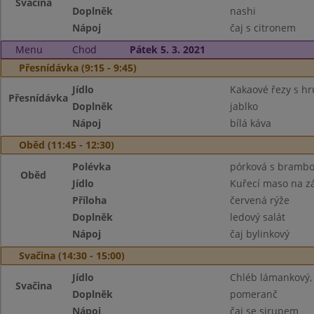
Svačina
Doplněk
nashi
Nápoj
čaj s citronem
Menu
Chod
Pátek 5. 3. 2021
Přesnídávka (9:15 - 9:45)
Jídlo
Kakaové řezy s h
Přesnídávka
Doplněk
jablko
Nápoj
bílá káva
Oběd (11:45 - 12:30)
Polévka
pórková s bramb
Oběd
Jídlo
Kuřecí maso na z
Příloha
červená rýže
Doplněk
ledový salát
Nápoj
čaj bylinkový
Svačina (14:30 - 15:00)
Jídlo
Chléb lámankový,
Svačina
Doplněk
pomeranč
Nápoj
čaj se sirupem