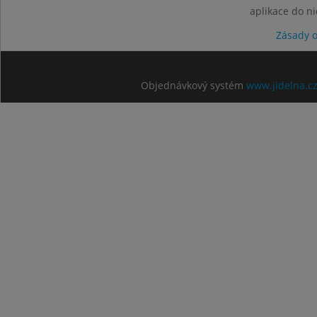
aplikace do n
Zásady 
Objednávkový systém
www.jidelna.c