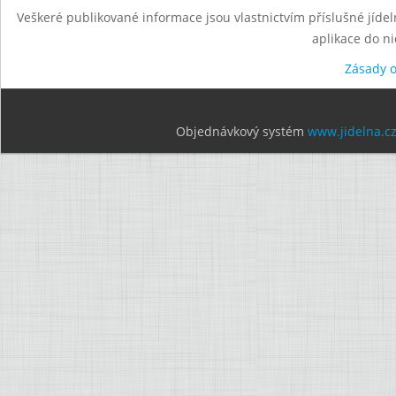
Veškeré publikované informace jsou vlastnictvím příslušné jídel
aplikace do n
Zásady 
Objednávkový systém
www.jidelna.c