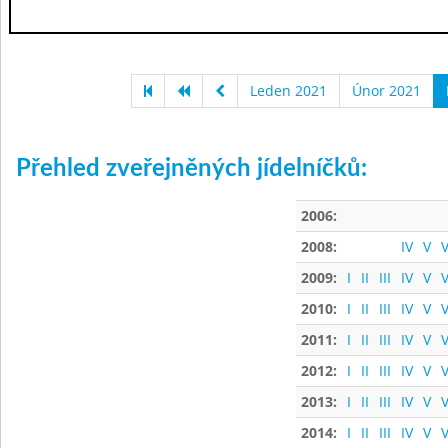
Leden 2021
Únor 2021
Přehled zveřejněných jídelníčků:
2006:
2008:
IV
V
V
2009:
I
II
III
IV
V
V
2010:
I
II
III
IV
V
V
2011:
I
II
III
IV
V
V
2012:
I
II
III
IV
V
V
2013:
I
II
III
IV
V
V
2014:
I
II
III
IV
V
V