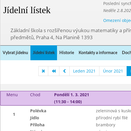
Poslední sync
Jídelní lístek
Neděle 2.8.20
Omezení obje
Základní škola s rozšířenou výukou matematiky a př
předmětů, Praha 4, Na Planině 1393
Vybrat jídelnu
Jídelní lístek
Historie
Kontakty a informace
Doch
Leden 2021
Únor 2021
Menu
Chod
Pondělí 1. 3. 2021
(11:30 - 14:00)
Polévka
zeleninová s kus
1
Jídlo
přírodní rybí filé
Příloha
brambory