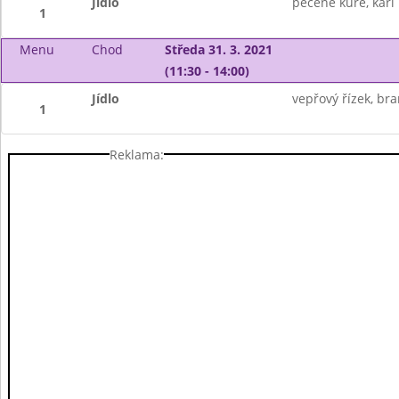
Jídlo
pečené kuře, kari 
1
Menu
Chod
Středa 31. 3. 2021
(11:30 - 14:00)
Jídlo
vepřový řízek, br
1
Reklama: