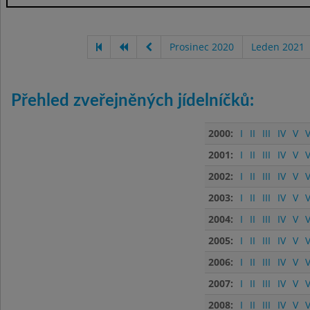
Prosinec 2020
Leden 2021
Přehled zveřejněných jídelníčků:
2000:
I
II
III
IV
V
V
2001:
I
II
III
IV
V
V
2002:
I
II
III
IV
V
V
2003:
I
II
III
IV
V
V
2004:
I
II
III
IV
V
V
2005:
I
II
III
IV
V
V
2006:
I
II
III
IV
V
V
2007:
I
II
III
IV
V
V
2008:
I
II
III
IV
V
V