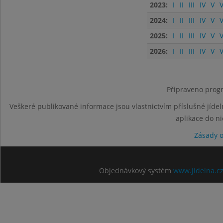
2023:
I
II
III
IV
V
V
2024:
I
II
III
IV
V
V
2025:
I
II
III
IV
V
V
2026:
I
II
III
IV
V
V
Připraveno progr
Veškeré publikované informace jsou vlastnictvím příslušné jídel
aplikace do n
Zásady 
Objednávkový systém
www.jidelna.c