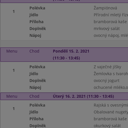
Polévka
Žampiónová
1
Jídlo
Přírodní mletý ří
Příloha
bramborová kaše
Doplněk
mrkvový salát
Nápoj
ovocný nápoj, ml
Menu
Chod
Pondělí 15. 2. 2021
(11:30 - 13:45)
Polévka
Z vaječné jíšky
1
Jídlo
Žemlovka s tvaroh
Doplněk
ovocný jogurt
Nápoj
ochucené mléko,o
Menu
Chod
Úterý 16. 2. 2021 (11:30 - 13:45)
Polévka
Rajská s ovesnými
1
Jídlo
Obalované nugety
Příloha
bramborová kaše
Doplněk
okurkový salát