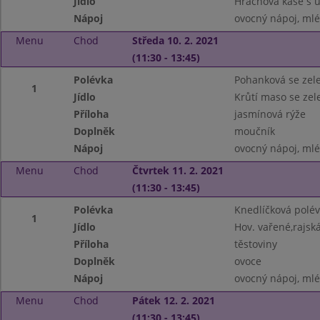
Jídlo
Hrachová kaše s
Nápoj
ovocný nápoj, ml
Menu
Chod
Středa 10. 2. 2021
(11:30 - 13:45)
Polévka
Pohanková se zel
1
Jídlo
Krůtí maso se zel
Příloha
jasmínová rýže
Doplněk
moučník
Nápoj
ovocný nápoj, ml
Menu
Chod
Čtvrtek 11. 2. 2021
(11:30 - 13:45)
Polévka
Knedlíčková polé
1
Jídlo
Hov. vařené,rajsk
Příloha
těstoviny
Doplněk
ovoce
Nápoj
ovocný nápoj, ml
Menu
Chod
Pátek 12. 2. 2021
(11:30 - 13:45)