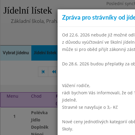
Poslední sync
Jídelní lístek
Středa 5.8.202
Zpráva pro strávníky od jíd
Základní škola, Praha 4, Na Líše 16
Od 22.6. 2026 nebude již možné odl
z důvodu vyúčtování ve školní jíde
může si pro oběd přijít zákonný zá
Vybrat jídelnu
Jídelní lístek
Historie
Kontakty a informace
Doch
Do 28.6. 2026 budou přeplatky za o
Prosinec 2020
Leden 2021
Vážení rodiče,
rádi bychom Vás informovali, že od 
Menu
Chod
Pondělí 1. 2. 2021
jidelně.
(11:30 - 13:45)
Stravné se navyšuje o 3,- Kč
Polévka
Zeleninová s kap
1
Jídlo
Bramborové noky
Nové ceny jednotlivých kategorií 
Doplněk
ovoce
školy.
Nápoj
ovocný nápoj, ml