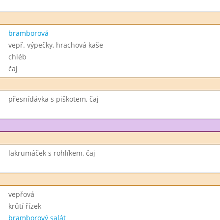
bramborová
vepř. výpečky, hrachová kaše
chléb
čaj
přesnídávka s piškotem, čaj
lakrumáček s rohlíkem, čaj
vepřová
krůtí řízek
bramborový salát