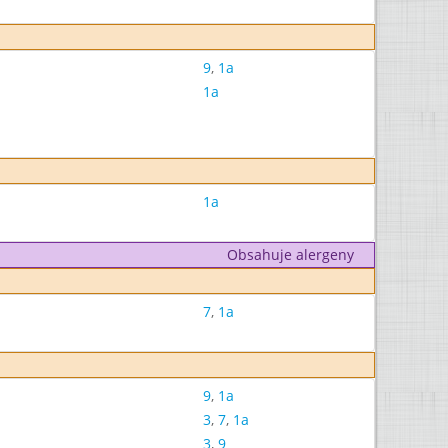
9
,
1a
1a
1a
Obsahuje alergeny
7
,
1a
9
,
1a
3
,
7
,
1a
3
,
9