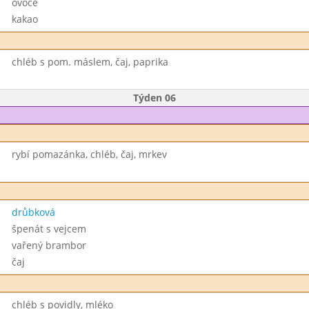
ovoce
kakao
chléb s pom. máslem, čaj, paprika
Týden 06
rybí pomazánka, chléb, čaj, mrkev
drůbková
špenát s vejcem
vařený brambor
čaj
chléb s povidly, mléko