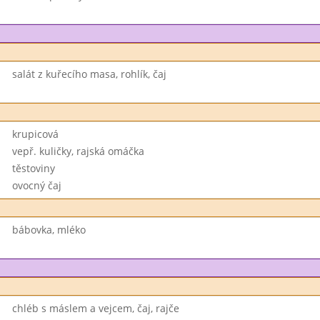
salát z kuřecího masa, rohlík, čaj
krupicová
vepř. kuličky, rajská omáčka
těstoviny
ovocný čaj
bábovka, mléko
chléb s máslem a vejcem, čaj, rajče