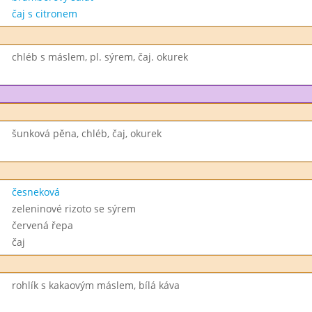
čaj s citronem
chléb s máslem, pl. sýrem, čaj. okurek
šunková pěna, chléb, čaj, okurek
česneková
zeleninové rizoto se sýrem
červená řepa
čaj
rohlík s kakaovým máslem, bílá káva