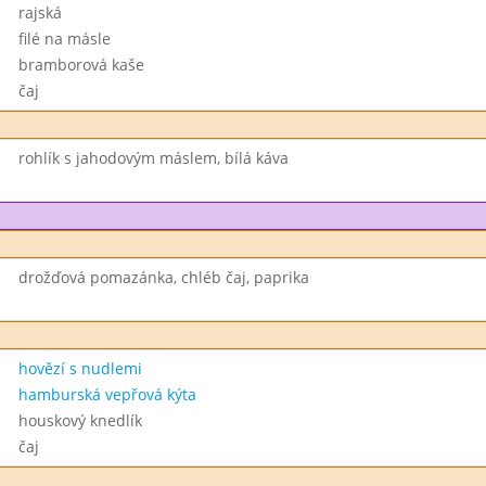
rajská
filé na másle
bramborová kaše
čaj
rohlík s jahodovým máslem, bílá káva
drožďová pomazánka, chléb čaj, paprika
hovězí s nudlemi
hamburská vepřová kýta
houskový knedlík
čaj