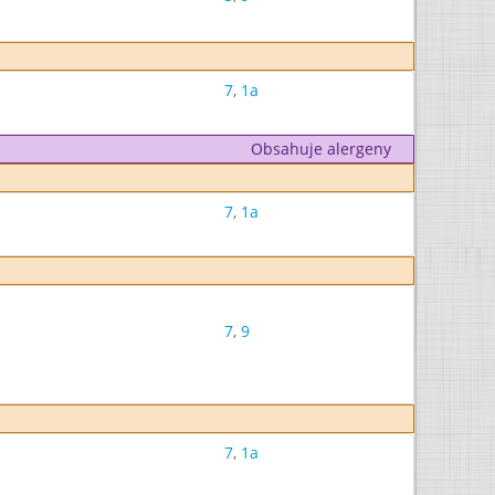
7
,
1a
Obsahuje alergeny
7
,
1a
7
,
9
7
,
1a