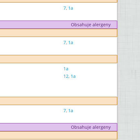
7
,
1a
Obsahuje alergeny
7
,
1a
1a
12
,
1a
7
,
1a
Obsahuje alergeny