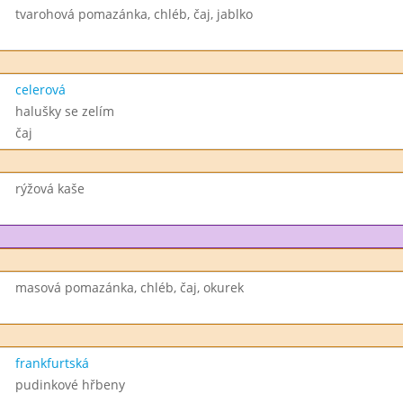
tvarohová pomazánka, chléb, čaj, jablko
celerová
halušky se zelím
čaj
rýžová kaše
masová pomazánka, chléb, čaj, okurek
frankfurtská
pudinkové hřbeny