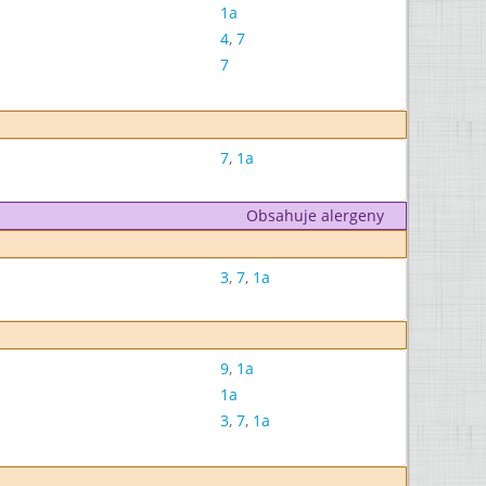
1a
4
,
7
7
7
,
1a
Obsahuje alergeny
3
,
7
,
1a
9
,
1a
1a
3
,
7
,
1a