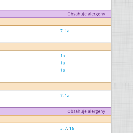
Obsahuje alergeny
7
,
1a
1a
1a
1a
7
,
1a
Obsahuje alergeny
3
,
7
,
1a