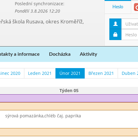
Poslední synchronizace:
Heslo
Pondělí 3.8.2026 12:20
teřská škola Rusava, okres Kroměříž,
takty a informace
Docházka
Aktivity
sinec 2020
Leden 2021
Únor 2021
Březen 2021
Duben 
Týden 05
sýrová pomazánka,chléb čaj. paprika