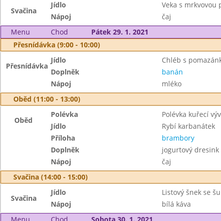
Jídlo
Veka s mrkvovou
Svačina
Nápoj
čaj
Menu
Chod
Pátek 29. 1. 2021
Přesnídávka (9:00 - 10:00)
Jídlo
Chléb s pomazánk
Přesnídávka
Doplněk
banán
Nápoj
mléko
Oběd (11:00 - 13:00)
Polévka
Polévka kuřecí vý
Oběd
Jídlo
Rybí karbanátek
Příloha
brambory
Doplněk
jogurtový dresink
Nápoj
čaj
Svačina (14:00 - 15:00)
Jídlo
Listový šnek se š
Svačina
Nápoj
bílá káva
Menu
Chod
Sobota 30. 1. 2021