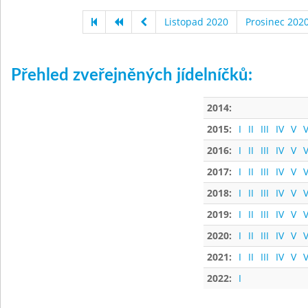
Listopad 2020
Prosinec 202
Přehled zveřejněných jídelníčků:
2014:
2015:
I
II
III
IV
V
V
2016:
I
II
III
IV
V
V
2017:
I
II
III
IV
V
V
2018:
I
II
III
IV
V
V
2019:
I
II
III
IV
V
V
2020:
I
II
III
IV
V
V
2021:
I
II
III
IV
V
V
2022:
I