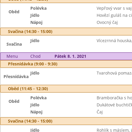
Polévka
Vepřový vvar s v
Oběd
Jídlo
Hovězí guláš na c
Nápoj
Ovocný čaj
Svačina (14:30 - 15:00)
Jídlo
Vícezrnná houska,
Svačina
Menu
Chod
Pátek 8. 1. 2021
Přesnídávka (9:00 - 9:30)
Jídlo
Tvarohová pomazán
Přesnídávka
Oběd (11:45 - 12:30)
Polévka
Bramboračka s h
Oběd
Jídlo
Dukátové buchtič
Nápoj
Čaj
Svačina (14:30 - 15:00)
Jídlo
Rohlík s máslem, j