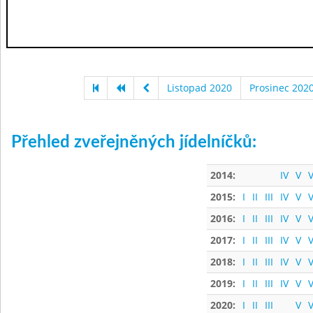
Listopad 2020
Prosinec 202
Přehled zveřejněných jídelníčků:
2014:
IV
V
V
2015:
I
II
III
IV
V
V
2016:
I
II
III
IV
V
V
2017:
I
II
III
IV
V
V
2018:
I
II
III
IV
V
V
2019:
I
II
III
IV
V
V
2020:
I
II
III
V
V