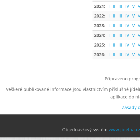
2021:
I
II
III
IV
V
V
2022:
I
II
III
IV
V
V
2023:
I
II
III
IV
V
V
2024:
I
II
III
IV
V
V
2025:
I
II
III
IV
V
V
2026:
I
II
III
IV
V
V
Připraveno progr
Veškeré publikované informace jsou vlastnictvím příslušné jídel
aplikace do n
Zásady 
Objednávkový systém
www.jidelna.c