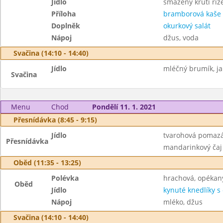
Jídlo
smažený krůtí říz
Příloha
bramborová kaše
Doplněk
okurkový salát
Nápoj
džus, voda
Svačina (14:10 - 14:40)
Jídlo
mléčný brumík, ja
Svačina
Menu
Chod
Pondělí 11. 1. 2021
Přesnídávka (8:45 - 9:15)
Jídlo
tvarohová pomazá
Přesnídávka
mandarinkový čaj
Oběd (11:35 - 13:25)
Polévka
hrachová, opékan
Oběd
Jídlo
kynuté knedlíky 
Nápoj
mléko, džus
Svačina (14:10 - 14:40)