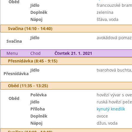
Oběd
Jídlo
francouzské bra
Doplněk
zelenina
Nápoj
šťáva, voda
Svačina (14:10 - 14:40)
Jídlo
avokádová pomazán
Svačina
Menu
Chod
Čtvrtek 21. 1. 2021
Přesnídávka (8:45 - 9:15)
Jídlo
tvarohová buchta
Přesnídávka
Oběd (11:35 - 13:25)
Polévka
hovězí vývar s ov
Oběd
Jídlo
ruská hovězí peč
Příloha
kynutý knedlík
Doplněk
ovoce
Nápoj
džus, voda