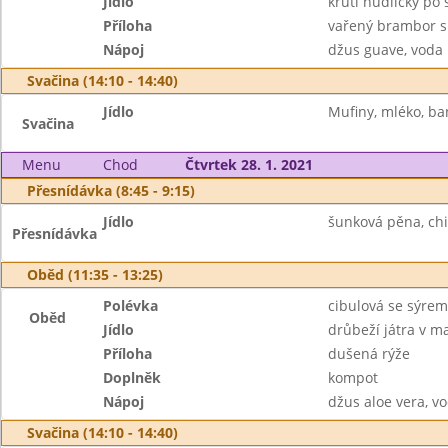
Jídlo
krůtí nudličky po
Příloha
vařený brambor s
Nápoj
džus guave, voda
Svačina (14:10 - 14:40)
Jídlo
Mufiny, mléko, b
Svačina
Menu
Chod
Čtvrtek 28. 1. 2021
Přesnídávka (8:45 - 9:15)
Jídlo
šunková pěna, chi
Přesnídávka
Oběd (11:35 - 13:25)
Polévka
cibulová se sýrem
Oběd
Jídlo
drůbeží játra v m
Příloha
dušená rýže
Doplněk
kompot
Nápoj
džus aloe vera, v
Svačina (14:10 - 14:40)