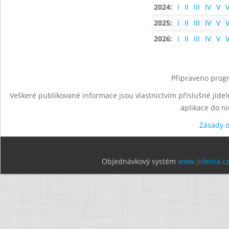
2024:
I
II
III
IV
V
V
2025:
I
II
III
IV
V
V
2026:
I
II
III
IV
V
V
Připraveno progr
Veškeré publikované informace jsou vlastnictvím příslušné jídel
aplikace do n
Zásady 
Objednávkový systém
www.jidelna.c