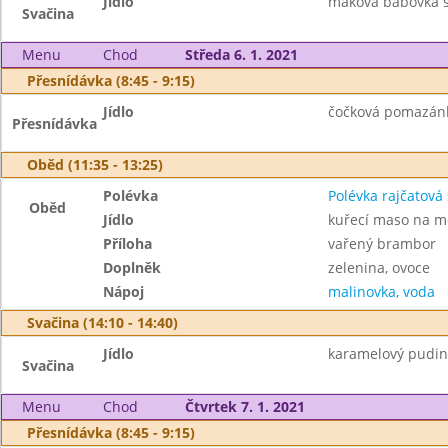
Jídlo
maková bábovka s
Svačina
Menu
Chod
Středa 6. 1. 2021
Přesnídávka (8:45 - 9:15)
Jídlo
čočková pomazánka 
Přesnídávka
Oběd (11:35 - 13:25)
Polévka
Polévka rajčatová 
Oběd
Jídlo
kuřecí maso na m
Příloha
vařený brambor
Doplněk
zelenina, ovoce
Nápoj
malinovka, voda
Svačina (14:10 - 14:40)
Jídlo
karamelový puding
Svačina
Menu
Chod
Čtvrtek 7. 1. 2021
Přesnídávka (8:45 - 9:15)