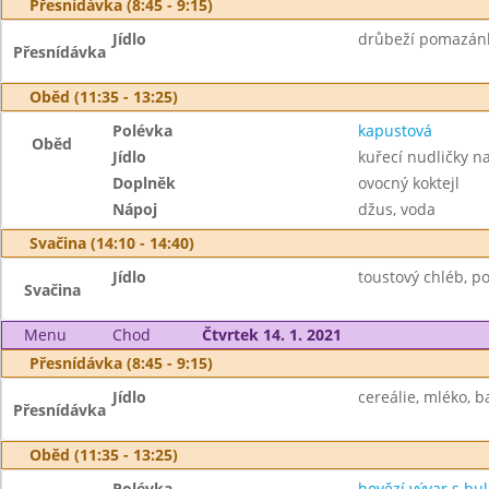
Přesnídávka (8:45 - 9:15)
Jídlo
drůbeží pomazánka
Přesnídávka
Oběd (11:35 - 13:25)
Polévka
kapustová
Oběd
Jídlo
kuřecí nudličky n
Doplněk
ovocný koktejl
Nápoj
džus, voda
Svačina (14:10 - 14:40)
Jídlo
toustový chléb, po
Svačina
Menu
Chod
Čtvrtek 14. 1. 2021
Přesnídávka (8:45 - 9:15)
Jídlo
cereálie, mléko, b
Přesnídávka
Oběd (11:35 - 13:25)
Polévka
hovězí vývar s b