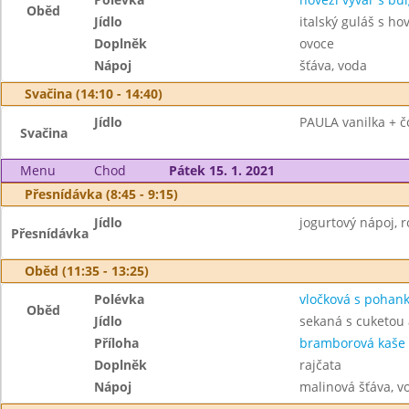
Oběd
Jídlo
italský guláš s h
Doplněk
ovoce
Nápoj
šťáva, voda
Svačina (14:10 - 14:40)
Jídlo
PAULA vanilka + čo
Svačina
Menu
Chod
Pátek 15. 1. 2021
Přesnídávka (8:45 - 9:15)
Jídlo
jogurtový nápoj, r
Přesnídávka
Oběd (11:35 - 13:25)
Polévka
vločková s pohan
Oběd
Jídlo
sekaná s cuketou
Příloha
bramborová kaše
Doplněk
rajčata
Nápoj
malinová šťáva, v