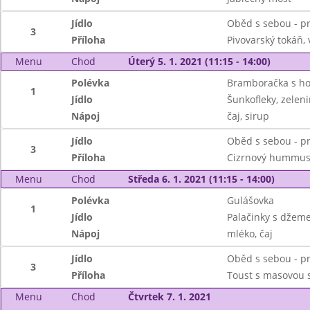
Jídlo
Oběd s sebou - pr
3
Příloha
Pivovarský tokáň,
Menu
Chod
Úterý 5. 1. 2021 (11:15 - 14:00)
Polévka
Bramboračka s h
1
Jídlo
Šunkofleky, zelen
Nápoj
čaj, sirup
Jídlo
Oběd s sebou - pr
3
Příloha
Cizrnový hummus,
Menu
Chod
Středa 6. 1. 2021 (11:15 - 14:00)
Polévka
Gulášovka
1
Jídlo
Palačinky s džem
Nápoj
mléko, čaj
Jídlo
Oběd s sebou - pr
3
Příloha
Toust s masovou 
Menu
Chod
Čtvrtek 7. 1. 2021