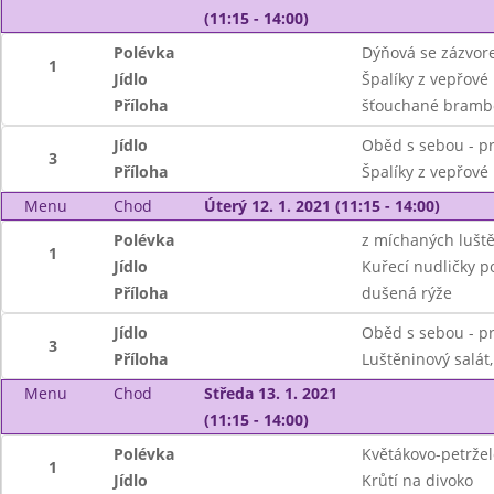
(11:15 - 14:00)
Polévka
Dýňová se zázvo
1
Jídlo
Špalíky z vepřové
Příloha
šťouchané brambo
Jídlo
Oběd s sebou - pr
3
Příloha
Špalíky z vepřové
Menu
Chod
Úterý 12. 1. 2021 (11:15 - 14:00)
Polévka
z míchaných lušt
1
Jídlo
Kuřecí nudličky p
Příloha
dušená rýže
Jídlo
Oběd s sebou - pr
3
Příloha
Luštěninový salát
Menu
Chod
Středa 13. 1. 2021
(11:15 - 14:00)
Polévka
Květákovo-petrže
1
Jídlo
Krůtí na divoko