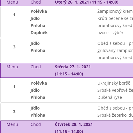
Menu
Chod
Úterý 26. 1. 2021 (11:15 - 14:00)
Polévka
Žampionový krém
1
Jídlo
Krůtí pečené se 
Příloha
bramborový knedl
Doplněk
ovoce - výběr
Jídlo
Oběd s sebou - pr
3
Příloha
grilovaný žampion
bramborový knedl
Menu
Chod
Středa 27. 1. 2021
(11:15 - 14:00)
Polévka
Ukrajinský boršč
1
Jídlo
Srbské vepřové že
Příloha
Dušená rýže
Jídlo
Oběd s sebou - pr
3
Příloha
Srbské žebírko, d
Menu
Chod
Čtvrtek 28. 1. 2021
(11:15 - 14:00)