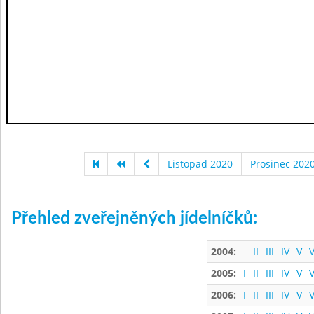
Listopad 2020
Prosinec 202
Přehled zveřejněných jídelníčků:
2004:
II
III
IV
V
V
2005:
I
II
III
IV
V
V
2006:
I
II
III
IV
V
V