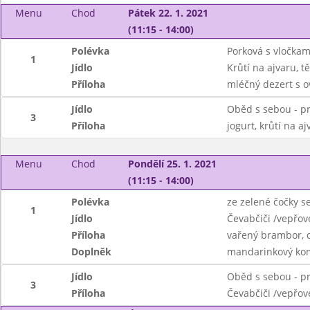
Menu
Chod
Pátek 22. 1. 2021
(11:15 - 14:00)
Polévka
Porková s vločkam
1
Jídlo
Krůtí na ajvaru, t
Příloha
mléčný dezert s 
Jídlo
Oběd s sebou - pr
3
Příloha
jogurt, krůtí na a
Menu
Chod
Pondělí 25. 1. 2021
(11:15 - 14:00)
Polévka
ze zelené čočky s
1
Jídlo
Čevabčiči /vepřov
Příloha
vařený brambor, 
Doplněk
mandarinkový komp
Jídlo
Oběd s sebou - pr
3
Příloha
Čevabčiči /vepřov