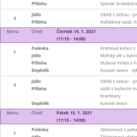
Příloha
špenát, bramboro
Jídlo
Oběd s sebou - pr
3
Příloha
Květákový salát, 
Menu
Chod
Čtvrtek 14. 1. 2021
(11:15 - 14:00)
Polévka
Krémová kuřecí s 
1
Jídlo
Mořský vlk s byli
Příloha
dušená mrkev s 
Doplněk
Kusové ovoce - vý
Jídlo
Oběd s sebou - pr
3
Příloha
salát s kuřecím m
brambory
Doplněk
kusové ovoce
Menu
Chod
Pátek 15. 1. 2021
(11:15 - 14:00)
Polévka
Zeleninová s poh
1
Jídlo
Těstovinová vřete