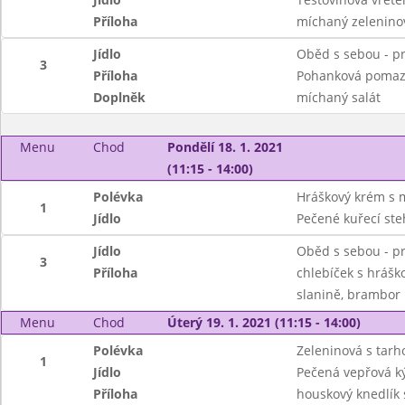
Příloha
míchaný zeleninov
Jídlo
Oběd s sebou - pr
3
Příloha
Pohanková pomazá
Doplněk
míchaný salát
Menu
Chod
Pondělí 18. 1. 2021
(11:15 - 14:00)
Polévka
Hráškový krém s 
1
Jídlo
Pečené kuřecí ste
Jídlo
Oběd s sebou - pr
3
Příloha
chlebíček s hrášk
slanině, brambor
Menu
Chod
Úterý 19. 1. 2021 (11:15 - 14:00)
Polévka
Zeleninová s tar
1
Jídlo
Pečená vepřová ký
Příloha
houskový knedlík