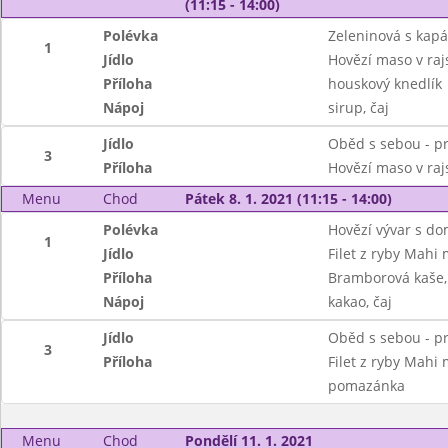
(11:15 - 14:00)
Polévka
Zeleninová s kap
1
Jídlo
Hovězí maso v ra
Příloha
houskový knedlík
Nápoj
sirup, čaj
Jídlo
Oběd s sebou - pr
3
Příloha
Hovězí maso v raj
Menu
Chod
Pátek 8. 1. 2021 (11:15 - 14:00)
Polévka
Hovězí vývar s d
1
Jídlo
Filet z ryby Mahi 
Příloha
Bramborová kaše, 
Nápoj
kakao, čaj
Jídlo
Oběd s sebou - pr
3
Příloha
Filet z ryby Mahi 
pomazánka
Menu
Chod
Pondělí 11. 1. 2021