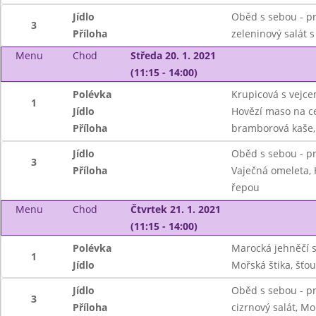
Jídlo
Oběd s sebou - pr
3
Příloha
zeleninový salát s
Menu
Chod
Středa 20. 1. 2021
(11:15 - 14:00)
Polévka
Krupicová s vejc
1
Jídlo
Hovězí maso na c
Příloha
bramborová kaše, 
Jídlo
Oběd s sebou - pr
3
Příloha
Vaječná omeleta, 
řepou
Menu
Chod
Čtvrtek 21. 1. 2021
(11:15 - 14:00)
Polévka
Marocká jehněčí s
1
Jídlo
Mořská štika, šťo
Jídlo
Oběd s sebou - pr
3
Příloha
cizrnový salát, Mo