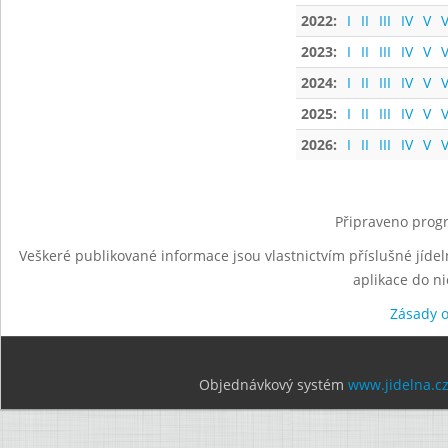
2022:
I
II
III
IV
V
V
2023:
I
II
III
IV
V
V
2024:
I
II
III
IV
V
V
2025:
I
II
III
IV
V
V
2026:
I
II
III
IV
V
V
Připraveno progr
Veškeré publikované informace jsou vlastnictvím příslušné jídel
aplikace do n
Zásady 
Objednávkový systém
www.jidelna.c