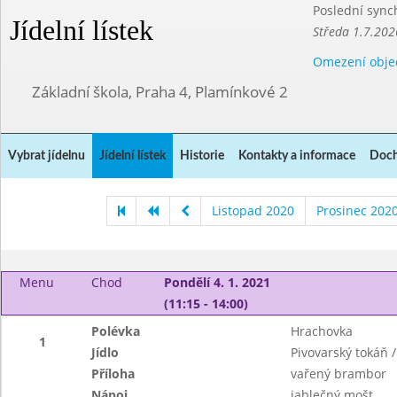
Poslední sync
Jídelní lístek
Středa 1.7.202
Omezení obje
Základní škola, Praha 4, Plamínkové 2
Vybrat jídelnu
Jídelní lístek
Historie
Kontakty a informace
Doch
Listopad 2020
Prosinec 202
Menu
Chod
Pondělí 4. 1. 2021
(11:15 - 14:00)
Polévka
Hrachovka
1
Jídlo
Pivovarský tokáň 
Příloha
vařený brambor
Nápoj
jablečný mošt