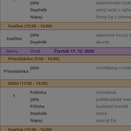
Jídlo
dalamtinské rizot
Doplněk
zelný salát s rajča
Nápoj
černý čaj s citro
Svačina (15:00 - 16:00)
Jídlo
zapečené tousty 
Svačina
Doplněk
okurek
Menu
Chod
Čtvrtek 17. 12. 2020
Přesnídávka (9:00 - 10:00)
Jídlo
cornflakesy s ml
Přesnídávka
Oběd (11:00 - 14:00)
Polévka
česneková
1
Jídlo
podébradské mas
Příloha
špaldový knedlík
Doplněk
ovoce
Nápoj
ovocný čaj
Svačina (15:00 - 16:00)