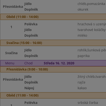
Jídlo
chléb,pomazánka 
Přesnídávka
Doplněk
okurek
Oběd (11:00 - 14:00)
Polévka
hrachová s uzen
1
Jídlo
tvarohové koláčky
Doplněk
mléko
Svačina (15:00 - 16:00)
Jídlo
rohlík,šunková pě
Svačina
Doplněk
paprika
Menu
Chod
Středa 16. 12. 2020
Přesnídávka (9:00 - 10:00)
Jídlo
žitný chléb,tvaro
Přesnídávka
Doplněk
rajče
Nápoj
kakao
Oběd (11:00 - 14:00)
Polévka
srbská čorba
1