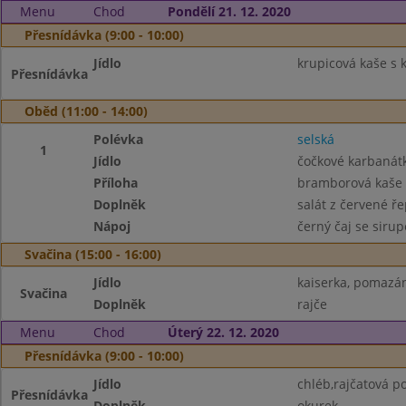
Menu
Chod
Pondělí 21. 12. 2020
Přesnídávka (9:00 - 10:00)
Jídlo
krupicová kaše s
Přesnídávka
Oběd (11:00 - 14:00)
Polévka
selská
1
Jídlo
čočkové karbanát
Příloha
bramborová kaše
Doplněk
salát z červené ř
Nápoj
černý čaj se siru
Svačina (15:00 - 16:00)
Jídlo
kaiserka, pomazán
Svačina
Doplněk
rajče
Menu
Chod
Úterý 22. 12. 2020
Přesnídávka (9:00 - 10:00)
Jídlo
chléb,rajčatová p
Přesnídávka
Doplněk
okurek