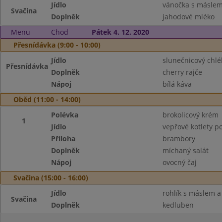
Jídlo
vánočka s másle
Svačina
Doplněk
jahodové mléko
Menu
Chod
Pátek 4. 12. 2020
Přesnídávka (9:00 - 10:00)
Jídlo
slunečnicový chl
Přesnídávka
Doplněk
cherry rajče
Nápoj
bílá káva
Oběd (11:00 - 14:00)
Polévka
brokolicový krém
1
Jídlo
vepřové kotlety p
Příloha
brambory
Doplněk
míchaný salát
Nápoj
ovocný čaj
Svačina (15:00 - 16:00)
Jídlo
rohlík s máslem 
Svačina
Doplněk
kedluben