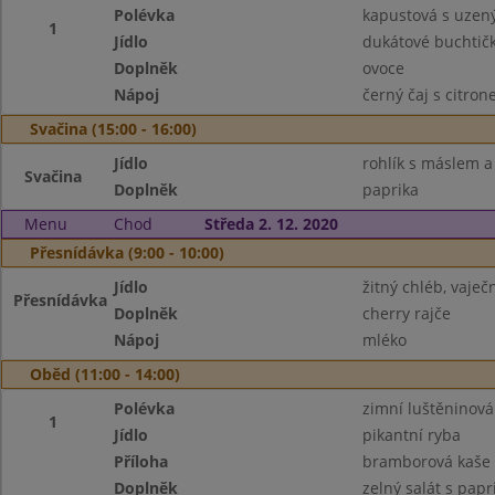
Polévka
kapustová s uze
1
Jídlo
dukátové buchtič
Doplněk
ovoce
Nápoj
černý čaj s citro
Svačina (15:00 - 16:00)
Jídlo
rohlík s máslem 
Svačina
Doplněk
paprika
Menu
Chod
Středa 2. 12. 2020
Přesnídávka (9:00 - 10:00)
Jídlo
žitný chléb, vaje
Přesnídávka
Doplněk
cherry rajče
Nápoj
mléko
Oběd (11:00 - 14:00)
Polévka
zimní luštěninová
1
Jídlo
pikantní ryba
Příloha
bramborová kaše
Doplněk
zelný salát s papr