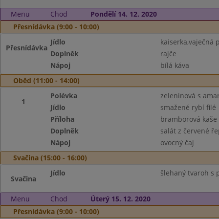
Menu
Chod
Pondělí 14. 12. 2020
Přesnídávka (9:00 - 10:00)
Jídlo
kaiserka,vaječná
Přesnídávka
Doplněk
rajče
Nápoj
bílá káva
Oběd (11:00 - 14:00)
Polévka
zeleninová s ama
1
Jídlo
smažené rybí filé
Příloha
bramborová kaše
Doplněk
salát z červené ře
Nápoj
ovocný čaj
Svačina (15:00 - 16:00)
Jídlo
šlehaný tvaroh s p
Svačina
Menu
Chod
Úterý 15. 12. 2020
Přesnídávka (9:00 - 10:00)