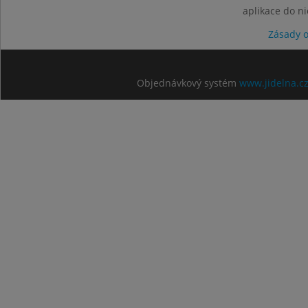
aplikace do n
Zásady 
Objednávkový systém
www.jidelna.c