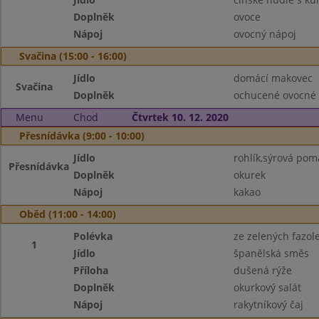
Doplněk
ovoce
Nápoj
ovocný nápoj
Svačina (15:00 - 16:00)
Jídlo
domácí makovec
Svačina
Doplněk
ochucené ovocné
Menu
Chod
Čtvrtek 10. 12. 2020
Přesnídávka (9:00 - 10:00)
Jídlo
rohlík,sýrová po
Přesnídávka
Doplněk
okurek
Nápoj
kakao
Oběd (11:00 - 14:00)
Polévka
ze zelených fazol
1
Jídlo
španělská směs
Příloha
dušená rýže
Doplněk
okurkový salát
Nápoj
rakytníkový čaj