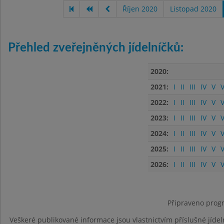
Říjen 2020
Listopad 2020
Přehled zveřejněných jídelníčků:
2020:
2021:
I
II
III
IV
V
V
2022:
I
II
III
IV
V
V
2023:
I
II
III
IV
V
V
2024:
I
II
III
IV
V
V
2025:
I
II
III
IV
V
V
2026:
I
II
III
IV
V
V
Připraveno progr
Veškeré publikované informace jsou vlastnictvím příslušné jídel