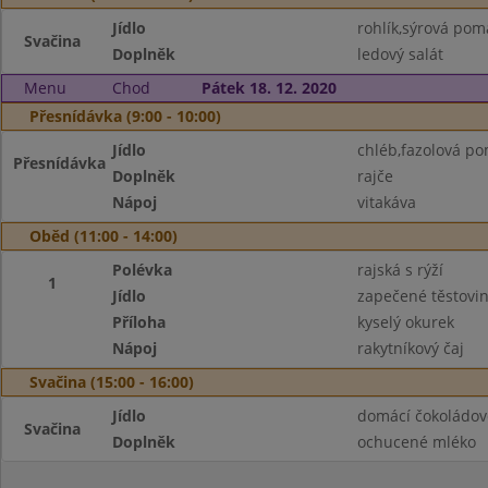
Jídlo
rohlík,sýrová po
Svačina
Doplněk
ledový salát
Menu
Chod
Pátek 18. 12. 2020
Přesnídávka (9:00 - 10:00)
Jídlo
chléb,fazolová p
Přesnídávka
Doplněk
rajče
Nápoj
vitakáva
Oběd (11:00 - 14:00)
Polévka
rajská s rýží
1
Jídlo
zapečené těstov
Příloha
kyselý okurek
Nápoj
rakytníkový čaj
Svačina (15:00 - 16:00)
Jídlo
domácí čokoládov
Svačina
Doplněk
ochucené mléko