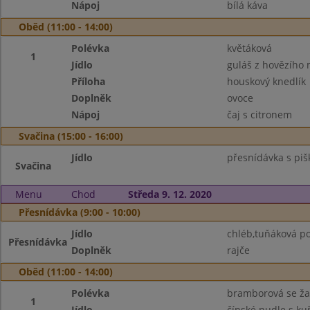
Nápoj
bílá káva
Oběd (11:00 - 14:00)
Polévka
květáková
1
Jídlo
guláš z hovězího
Příloha
houskový knedlík
Doplněk
ovoce
Nápoj
čaj s citronem
Svačina (15:00 - 16:00)
Jídlo
přesnídávka s piš
Svačina
Menu
Chod
Středa 9. 12. 2020
Přesnídávka (9:00 - 10:00)
Jídlo
chléb,tuňáková 
Přesnídávka
Doplněk
rajče
Oběd (11:00 - 14:00)
Polévka
bramborová se ž
1
Jídlo
čínské nudle s k