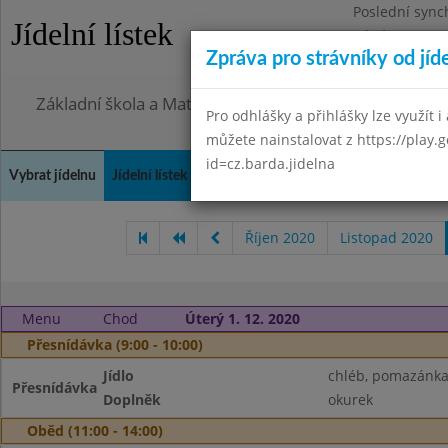
Poslední sync
Jídelní lístek
Pátek 7.8.2026
Zpráva pro strávníky od jíd
Omezení obje
Základní škola a Mateřská škola Město Libavá, přísp
Pro odhlášky a přihlášky lze využít i 
můžete nainstalovat z https://play.
id=cz.barda.jidelna
Vybrat jídelnu
Jídelní lístek
Historie
Kontakty a informace
Spot
Říjen 2020
Listopad 2020
Menu
Chod
Úterý 1. 12. 2020
Přesnídávka (9:00 - 10:00)
Jídlo
chléb, pomazánka 
Přesnídávka
Doplněk
okurek
Oběd (11:00 - 14:00)