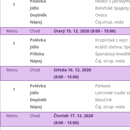
Polévka
Hovězí s játrovými
1
Jídlo
Boloňské špagety,
Doplněk
Ovoce
Nápoj
Čaj,sirup, voda
Menu
Chod
Úterý 15. 12. 2020 (8:00 - 15:00)
Polévka
Krupicová s vejci
1
Jídlo
Králičí stehna, šp
Příloha
Špenátový knedlí
Nápoj
Čaj, sirup, voda
Menu
Chod
Středa 16. 12. 2020
(8:00 - 15:00)
Polévka
Pórková
1
Jídlo
Lotrinské nudle s
Doplněk
Moučník
Nápoj
Čaj, sirup, voda
Menu
Chod
Čtvrtek 17. 12. 2020
(8:00 - 15:00)