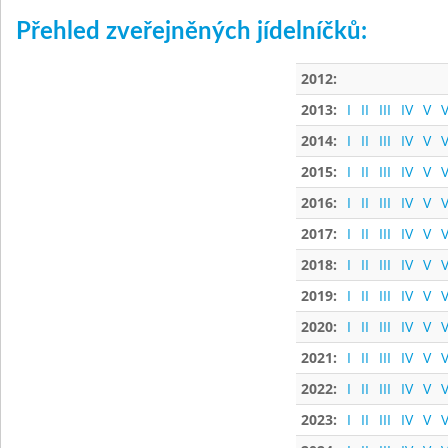
Přehled zveřejněných jídelníčků:
2012:
2013:
I
II
III
IV
V
V
2014:
I
II
III
IV
V
V
2015:
I
II
III
IV
V
V
2016:
I
II
III
IV
V
V
2017:
I
II
III
IV
V
V
2018:
I
II
III
IV
V
V
2019:
I
II
III
IV
V
V
2020:
I
II
III
IV
V
V
2021:
I
II
III
IV
V
V
2022:
I
II
III
IV
V
V
2023:
I
II
III
IV
V
V