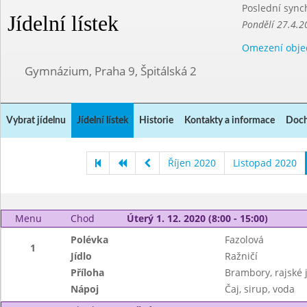
Poslední sync
Jídelní lístek
Pondělí 27.4.2
Omezení obje
Gymnázium, Praha 9, Špitálská 2
Vybrat jídelnu
Jídelní lístek
Historie
Kontakty a informace
Doch
Říjen 2020
Listopad 2020
Menu
Chod
Úterý 1. 12. 2020 (8:00 - 15:00)
Polévka
Fazolová
1
Jídlo
Ražničí
Příloha
Brambory, rajské 
Nápoj
Čaj, sirup, voda