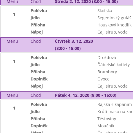
Menu
Chod
Středa 2. 12. 2020 (8:00 - 15:00)
Polévka
Skotská
1
Jídlo
Segedinský guláš
Příloha
Houskový knedlík
Nápoj
Čaj, sirup, voda
Menu
Chod
Čtvrtek 3. 12. 2020
(8:00 - 15:00)
Polévka
Drožďová
1
Jídlo
Ďábelské kotlety
Příloha
Brambory
Doplněk
Ovoce
Nápoj
Čaj, sirup, voda
Menu
Chod
Pátek 4. 12. 2020 (8:00 - 15:00)
Polévka
Rajská s kapáním
1
Jídlo
Krůtí maso na kar
Příloha
Těstoviny
Doplněk
Moučník
Nápoj
Čaj, sirup, voda