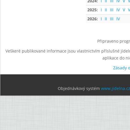
2024:
I
II
III
IV
V
V
2025:
I
II
III
IV
V
V
2026:
I
II
III
IV
Připraveno progr
Veškeré publikované informace jsou vlastnictvím příslušné jídel
aplikace do n
Zásady 
Objednávkový systém
www.jidelna.c