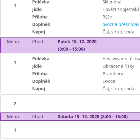
Polévka
Skleněná
1
Jídlo
Hovězí znojemská
Příloha
Rýže
Doplněk
ovocná přesnídáv
Nápoj
Čaj, sirup, voda
Menu
Chod
Pátek 18. 12. 2020
(8:00 - 15:00)
Polévka
Hov. vývar s těsto
1
Jídlo
Obrácené řízky
Příloha
Brambory
Doplněk
Ovoce
Nápoj
Čaj, sirup, voda
2
Menu
Chod
Sobota 19. 12. 2020 (8:00 - 15:00)
1