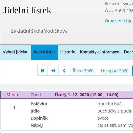
Poslední sync
Jídelní lístek
Čtvrtek 6.8.20
Omezení obje
Základní škola Vodičkova
Vybrat jídelnu
Jídelní lístek
Historie
Kontakty a informace
Doch
Říjen 2020
Listopad 2020
Menu
Chod
Úterý 1. 12. 2020 (12:00 - 14:00)
Polévka
frankfurtská
1
Jídlo
buchtičky s pud
Doplněk
ovoce
Nápoj
čaj se sirupem, v