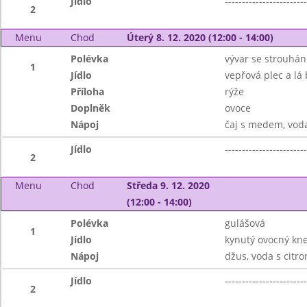
Jídlo
------------------------
2
Menu
Chod
Úterý 8. 12. 2020 (12:00 - 14:00)
Polévka
vývar se strouhá
1
Jídlo
vepřová plec a lá
Příloha
rýže
Doplněk
ovoce
Nápoj
čaj s medem, vod
Jídlo
------------------------
2
Menu
Chod
Středa 9. 12. 2020
(12:00 - 14:00)
Polévka
gulášová
1
Jídlo
kynutý ovocný kne
Nápoj
džus, voda s citr
Jídlo
------------------------
2