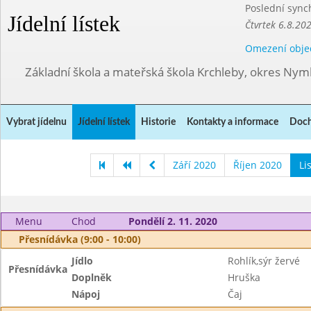
Poslední sync
Jídelní lístek
Čtvrtek 6.8.20
Omezení obje
Základní škola a mateřská škola Krchleby, okres Ny
Vybrat jídelnu
Jídelní lístek
Historie
Kontakty a informace
Doch
Září 2020
Říjen 2020
Li
Menu
Chod
Pondělí 2. 11. 2020
Přesnídávka (9:00 - 10:00)
Jídlo
Rohlík,sýr žervé
Přesnídávka
Doplněk
Hruška
Nápoj
Čaj