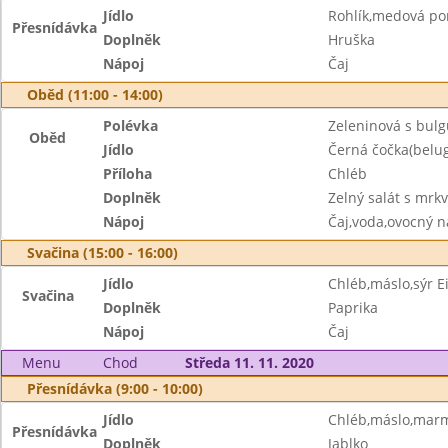
Jídlo
Rohlík,medová p
Přesnídávka
Doplněk
Hruška
Nápoj
Čaj
Oběd (11:00 - 14:00)
Polévka
Zeleninová s bul
Oběd
Jídlo
Černá čočka(belug
Příloha
Chléb
Doplněk
Zelný salát s mrkv
Nápoj
Čaj,voda,ovocný n
Svačina (15:00 - 16:00)
Jídlo
Chléb,máslo,sýr 
Svačina
Doplněk
Paprika
Nápoj
Čaj
Menu
Chod
Středa 11. 11. 2020
Přesnídávka (9:00 - 10:00)
Jídlo
Chléb,máslo,mar
Přesnídávka
Doplněk
Jablko