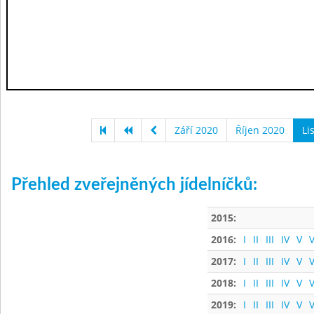
Září 2020
Říjen 2020
Li
Přehled zveřejněných jídelníčků:
2015:
2016:
I
II
III
IV
V
V
2017:
I
II
III
IV
V
V
2018:
I
II
III
IV
V
V
2019:
I
II
III
IV
V
V