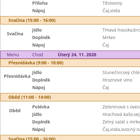
Příloha
Těstoviny
Nápoj
Čaj,voda
Svačina (15:00 - 16:00)
Jídlo
Tmavá houska,br
Svačina
Doplněk
Mrkev
Nápoj
Čaj
Menu
Chod
Úterý 24. 11. 2020
Přesnídávka (9:00 - 10:00)
Jídlo
Slunečnicový chlé
Přesnídávka
Doplněk
Hroznové víno
Nápoj
Čaj
Oběd (11:00 - 14:00)
Polévka
Zeleninová s ove
Oběd
Jídlo
Hrachová kaše,vej
Doplněk
Zelný salát s mrkv
Nápoj
Čaj,voda,ovocný n
Svačina (15:00 - 16:00)