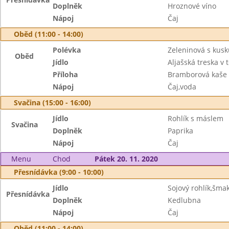
Doplněk
Hroznové víno
Nápoj
Čaj
Oběd (11:00 - 14:00)
Polévka
Zeleninová s kus
Oběd
Jídlo
Aljašská treska v 
Příloha
Bramborová kaše
Nápoj
Čaj,voda
Svačina (15:00 - 16:00)
Jídlo
Rohlík s máslem
Svačina
Doplněk
Paprika
Nápoj
Čaj
Menu
Chod
Pátek 20. 11. 2020
Přesnídávka (9:00 - 10:00)
Jídlo
Sojový rohlík,šm
Přesnídávka
Doplněk
Kedlubna
Nápoj
Čaj
Oběd (11:00 - 14:00)