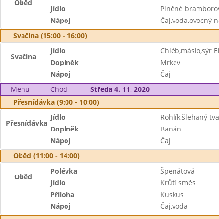
Oběd
Jídlo
Plněné bramborov
Nápoj
Čaj,voda,ovocný n
Svačina (15:00 - 16:00)
Jídlo
Chléb,máslo,sýr 
Svačina
Doplněk
Mrkev
Nápoj
Čaj
Menu
Chod
Středa 4. 11. 2020
Přesnídávka (9:00 - 10:00)
Jídlo
Rohlík,šlehaný tv
Přesnídávka
Doplněk
Banán
Nápoj
Čaj
Oběd (11:00 - 14:00)
Polévka
Špenátová
Oběd
Jídlo
Krůtí směs
Příloha
Kuskus
Nápoj
Čaj,voda