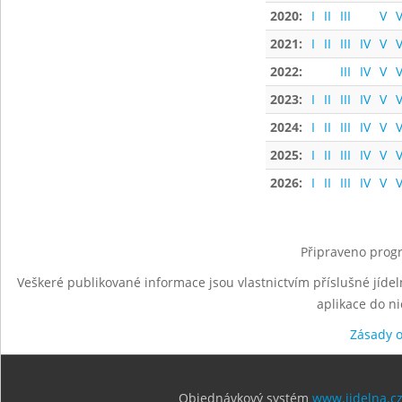
2020:
I
II
III
V
V
2021:
I
II
III
IV
V
V
2022:
III
IV
V
V
2023:
I
II
III
IV
V
V
2024:
I
II
III
IV
V
V
2025:
I
II
III
IV
V
V
2026:
I
II
III
IV
V
V
Připraveno progr
Veškeré publikované informace jsou vlastnictvím příslušné jídel
aplikace do n
Zásady 
Objednávkový systém
www.jidelna.c