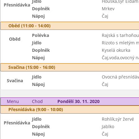
Jídlo
Houska,sýr Eidam
Přesnídávka
Doplněk
Mrkev
Nápoj
Čaj
Oběd (11:00 - 14:00)
Polévka
Rajská s tarhoňou
Oběd
Jídlo
Rizoto s mletým 
Doplněk
Kyselá okurka
Nápoj
Čaj,voda,ovocný n
Svačina (15:00 - 16:00)
Jídlo
Ovocná přesnídáv
Svačina
Nápoj
Čaj
Menu
Chod
Pondělí 30. 11. 2020
Přesnídávka (9:00 - 10:00)
Jídlo
Rohlík,sýr žervé
Přesnídávka
Doplněk
Jablko
Nápoj
Čaj