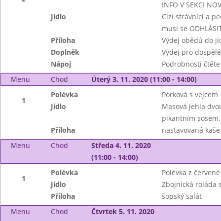
INFO V SEKCI NO
Jídlo
Cizí strávníci a p
musí se ODHLÁSIT
Příloha
Výdej obědů do jíd
Doplněk
Výdej pro dospěl
Nápoj
Podrobnosti čtěte
Menu
Chod
Úterý 3. 11. 2020 (11:00 - 14:00)
Polévka
Pórková s vejcem
1
Jídlo
Masová jehla dvou 
pikantním sosem,
Příloha
nastavovaná kaše
Menu
Chod
Středa 4. 11. 2020
(11:00 - 14:00)
Polévka
Polévka z červené
1
Jídlo
Zbojnická roláda 
Příloha
šopský salát
Menu
Chod
Čtvrtek 5. 11. 2020