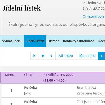
Poslední sync
Jídelní lístek
Středa 29.7.20
Omezení obje
Školní jídelna Týnec nad Sázavou, příspěvková organi
Vybrat jídelnu
Jídelní lístek
Historie
Kontakty a informace
Doch
Září 2020
Říjen 2020
Li
Menu
Chod
Pondělí 2. 11. 2020
(11:00 - 14:00)
Polévka
Bramborová
1
Jídlo
Zapečené těstoviny
Polévka
Žáci jsou odhláše
2