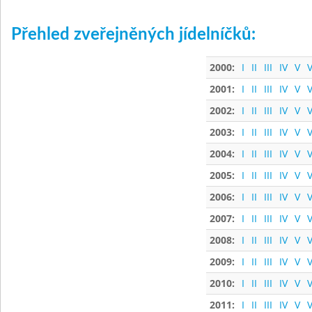
Přehled zveřejněných jídelníčků:
2000:
I
II
III
IV
V
V
2001:
I
II
III
IV
V
V
2002:
I
II
III
IV
V
V
2003:
I
II
III
IV
V
V
2004:
I
II
III
IV
V
V
2005:
I
II
III
IV
V
V
2006:
I
II
III
IV
V
V
2007:
I
II
III
IV
V
V
2008:
I
II
III
IV
V
V
2009:
I
II
III
IV
V
V
2010:
I
II
III
IV
V
V
2011:
I
II
III
IV
V
V