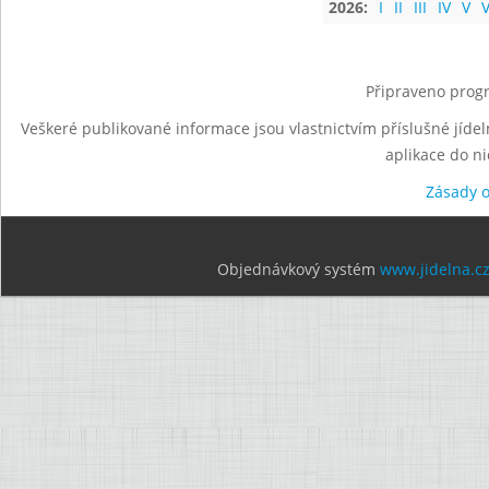
2026:
I
II
III
IV
V
V
Připraveno progr
Veškeré publikované informace jsou vlastnictvím příslušné jídel
aplikace do n
Zásady 
Objednávkový systém
www.jidelna.c