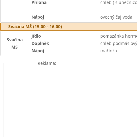
Příloha
chléb ( slunečnic
Nápoj
ovocný čaj voda
Svačina MŠ (15:00 - 16:00)
Jídlo
pomazánka herme
Svačina
Doplněk
chléb podmáslov
MŠ
Nápoj
mařinka
Reklama: