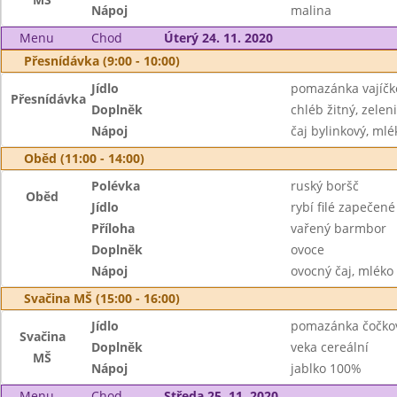
Nápoj
malina
Menu
Chod
Úterý 24. 11. 2020
Přesnídávka (9:00 - 10:00)
Jídlo
pomazánka vajíčk
Přesnídávka
Doplněk
chléb žitný, zelen
Nápoj
čaj bylinkový, mlé
Oběd (11:00 - 14:00)
Polévka
ruský boršč
Oběd
Jídlo
rybí filé zapečen
Příloha
vařený barmbor
Doplněk
ovoce
Nápoj
ovocný čaj, mléko
Svačina MŠ (15:00 - 16:00)
Jídlo
pomazánka čočkov
Svačina
Doplněk
veka cereální
MŠ
Nápoj
jablko 100%
Menu
Chod
Středa 25. 11. 2020