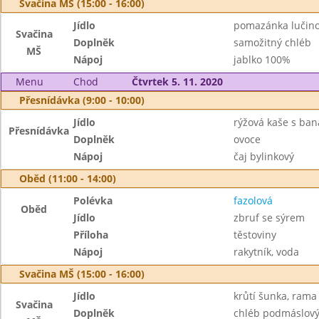
Svačina MŠ (15:00 - 16:00)
Jídlo
pomazánka lučino
Svačina
Doplněk
samožitný chléb
MŠ
Nápoj
jablko 100%
Menu
Chod
Čtvrtek 5. 11. 2020
Přesnídávka (9:00 - 10:00)
Jídlo
rýžová kaše s ba
Přesnídávka
Doplněk
ovoce
Nápoj
čaj bylinkový
Oběd (11:00 - 14:00)
Polévka
fazolová
Oběd
Jídlo
zbruf se sýrem
Příloha
těstoviny
Nápoj
rakytník, voda
Svačina MŠ (15:00 - 16:00)
Jídlo
krůtí šunka, rama
Svačina
Doplněk
chléb podmáslový,