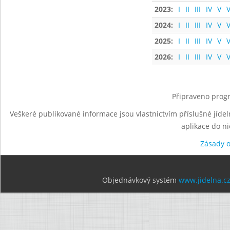
2023:
I
II
III
IV
V
V
2024:
I
II
III
IV
V
V
2025:
I
II
III
IV
V
V
2026:
I
II
III
IV
V
V
Připraveno progr
Veškeré publikované informace jsou vlastnictvím příslušné jídel
aplikace do n
Zásady 
Objednávkový systém
www.jidelna.c