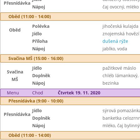
Přesnídávka
Nápoj
čaj ovocný, mléko
Oběd (11:00 - 14:00)
Polévka
jihočeská kulajda
Oběd
Jídlo
znojemská hovězí
Příloha
dušená rýže
Nápoj
jablko, voda
Svačina MŠ (15:00 - 16:00)
Jídlo
pažitkové máslo
Svačina
Doplněk
chléb lámankový,
MŠ
Nápoj
bezinka
Menu
Chod
Čtvrtek 19. 11. 2020
Přesnídávka (9:00 - 10:00)
Jídlo
sýrová pomazánka
Přesnídávka
Doplněk
banketka celozrnn
Nápoj
mléko, čaj bylinný
Oběd (11:00 - 14:00)