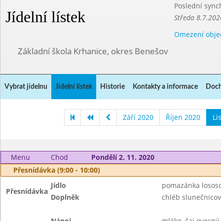
Poslední sync
Jídelní lístek
Středa 8.7.202
Omezení obje
Základní škola Krhanice, okres Benešov
Vybrat jídelnu
Jídelní lístek
Historie
Kontakty a informace
Doch
Září 2020
Říjen 2020
Li
Menu
Chod
Pondělí 2. 11. 2020
Přesnídávka (9:00 - 10:00)
Jídlo
pomazánka lososo
Přesnídávka
Doplněk
chléb slunečnicov
Nápoj
mléko, čaj ovocný