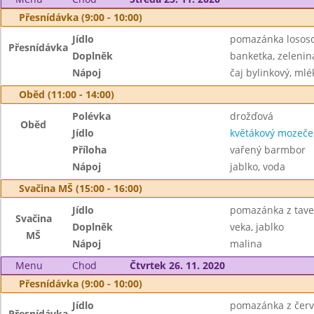
Přesnídávka (9:00 - 10:00)
Jídlo
pomazánka lososo
Přesnídávka
Doplněk
banketka, zelenin
Nápoj
čaj bylinkový, mlé
Oběd (11:00 - 14:00)
Polévka
drožďová
Oběd
Jídlo
květákový mozeče
Příloha
vařený barmbor
Nápoj
jablko, voda
Svačina MŠ (15:00 - 16:00)
Jídlo
pomazánka z tave
Svačina
Doplněk
veka, jablko
MŠ
Nápoj
malina
Menu
Chod
Čtvrtek 26. 11. 2020
Přesnídávka (9:00 - 10:00)
Jídlo
pomazánka z čer
Přesnídávka