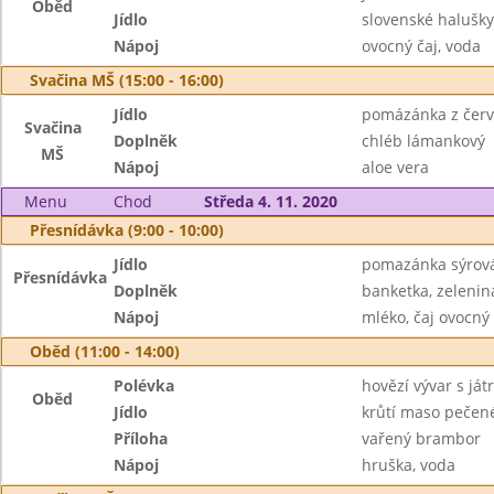
Oběd
Jídlo
slovenské halušk
Nápoj
ovocný čaj, voda
Svačina MŠ (15:00 - 16:00)
Jídlo
pomázánka z červ
Svačina
Doplněk
chléb lámankový
MŠ
Nápoj
aloe vera
Menu
Chod
Středa 4. 11. 2020
Přesnídávka (9:00 - 10:00)
Jídlo
pomazánka sýrová
Přesnídávka
Doplněk
banketka, zelenin
Nápoj
mléko, čaj ovocný
Oběd (11:00 - 14:00)
Polévka
hovězí vývar s ját
Oběd
Jídlo
krůtí maso pečen
Příloha
vařený brambor
Nápoj
hruška, voda