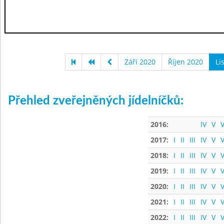
Září 2020
Říjen 2020
Li
Přehled zveřejněných jídelníčků:
2016:
IV
V
V
2017:
I
II
III
IV
V
V
2018:
I
II
III
IV
V
V
2019:
I
II
III
IV
V
V
2020:
I
II
III
IV
V
V
2021:
I
II
III
IV
V
V
2022:
I
II
III
IV
V
V