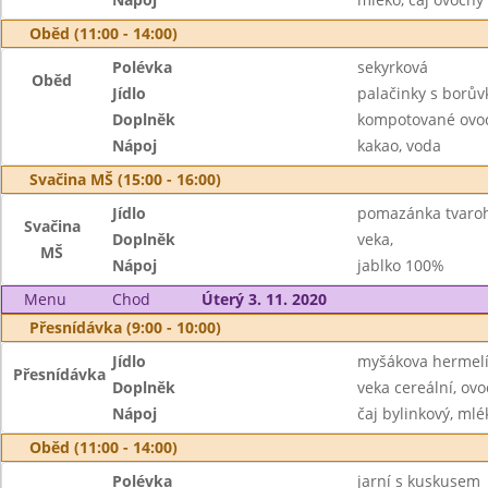
Oběd (11:00 - 14:00)
Polévka
sekyrková
Oběd
Jídlo
palačinky s borů
Doplněk
kompotované ovo
Nápoj
kakao, voda
Svačina MŠ (15:00 - 16:00)
Jídlo
pomazánka tvaroh
Svačina
Doplněk
veka,
MŠ
Nápoj
jablko 100%
Menu
Chod
Úterý 3. 11. 2020
Přesnídávka (9:00 - 10:00)
Jídlo
myšákova hermel
Přesnídávka
Doplněk
veka cereální, ovo
Nápoj
čaj bylinkový, mlé
Oběd (11:00 - 14:00)
Polévka
jarní s kuskusem