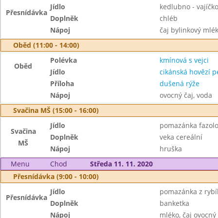
Jídlo
kedlubno - vajíč
Přesnídávka
Doplněk
chléb
Nápoj
čaj bylinkový mlé
Oběd (11:00 - 14:00)
Polévka
kmínová s vejci
Oběd
Jídlo
cikánská hovězí 
Příloha
dušená rýže
Nápoj
ovocný čaj, voda
Svačina MŠ (15:00 - 16:00)
Jídlo
pomazánka fazol
Svačina
Doplněk
veka cereální
MŠ
Nápoj
hruška
Menu
Chod
Středa 11. 11. 2020
Přesnídávka (9:00 - 10:00)
Jídlo
pomazánka z rybíh
Přesnídávka
Doplněk
banketka
Nápoj
mléko, čaj ovocný