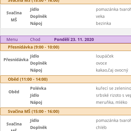
Svačina MŠ (15:00 - 16:00)
Jídlo
pomazánka tvaroh
Svačina
Doplněk
veka
MŠ
Nápoj
bezinka
Menu
Chod
Pondělí 23. 11. 2020
Přesnídávka (9:00 - 10:00)
Jídlo
loupáček
Přesnídávka
Doplněk
ovoce
Nápoj
kakao,čaj ovocný
Oběd (11:00 - 14:00)
Polévka
kuřecí se zelenin
Oběd
Jídlo
srbské rizoto s 
Nápoj
meruňka, mléko
Svačina MŠ (15:00 - 16:00)
Jídlo
pomazánka tvaroh
Svačina
Doplněk
chléb
MŠ