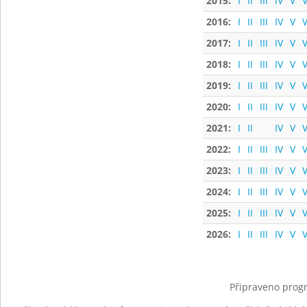
2015:
I
II
III
IV
V
V
2016:
I
II
III
IV
V
V
2017:
I
II
III
IV
V
V
2018:
I
II
III
IV
V
V
2019:
I
II
III
IV
V
V
2020:
I
II
III
IV
V
V
2021:
I
II
IV
V
V
2022:
I
II
III
IV
V
V
2023:
I
II
III
IV
V
V
2024:
I
II
III
IV
V
V
2025:
I
II
III
IV
V
V
2026:
I
II
III
IV
V
V
Připraveno progr