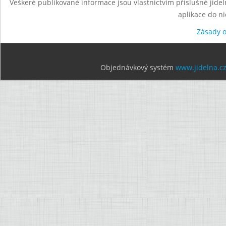
Veškeré publikované informace jsou vlastnictvím příslušné jídel
aplikace do n
Zásady 
Objednávkový systém
www.jidelna.c