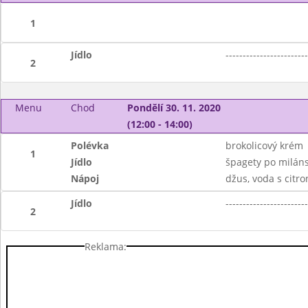
1
Jídlo
------------------------
2
Menu
Chod
Pondělí 30. 11. 2020
(12:00 - 14:00)
Polévka
brokolicový krém
1
Jídlo
špagety po miláns
Nápoj
džus, voda s citr
Jídlo
------------------------
2
Reklama: