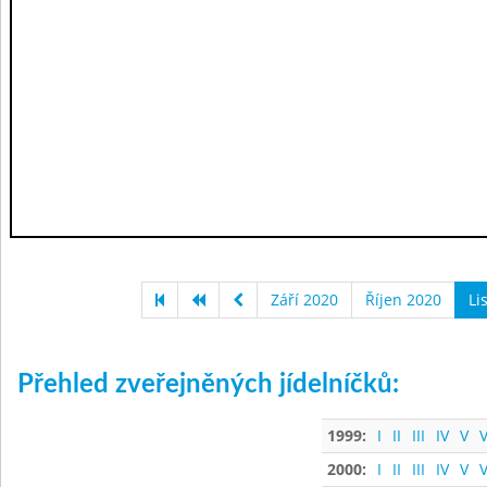
Září 2020
Říjen 2020
Li
Přehled zveřejněných jídelníčků:
1999:
I
II
III
IV
V
V
2000:
I
II
III
IV
V
V