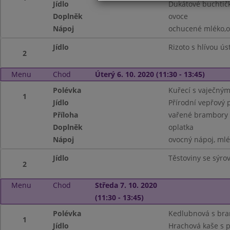
Jídlo
Dukátové buchtič
Doplněk
ovoce
Nápoj
ochucené mléko,o
Jídlo
Rizoto s hlívou ú
2
Menu
Chod
Úterý 6. 10. 2020 (11:30 - 13:45)
Polévka
Kuřecí s vaječným
1
Jídlo
Přírodní vepřový 
Příloha
vařené brambory
Doplněk
oplatka
Nápoj
ovocný nápoj, ml
Jídlo
Těstoviny se sýr
2
Menu
Chod
Středa 7. 10. 2020
(11:30 - 13:45)
Polévka
Kedlubnová s br
1
Jídlo
Hrachová kaše s 