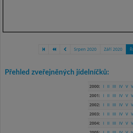
Srpen 2020
Září 2020
Ř
Přehled zveřejněných jídelníčků:
2000:
I
II
III
IV
V
V
2001:
I
II
III
IV
V
V
2002:
I
II
III
IV
V
V
2003:
I
II
III
IV
V
V
2004:
I
II
III
IV
V
V
2005:
I
II
III
IV
V
V