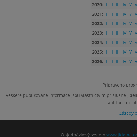
2020:
I
II
III
IV
V
V
2021:
I
II
III
IV
V
V
2022:
I
II
III
IV
V
V
2023:
I
II
III
IV
V
V
2024:
I
II
III
IV
V
V
2025:
I
II
III
IV
V
V
2026:
I
II
III
IV
V
V
Připraveno progr
Veškeré publikované informace jsou vlastnictvím příslušné jídel
aplikace do n
Zásady 
Objednávkový systém
www.jidelna.c