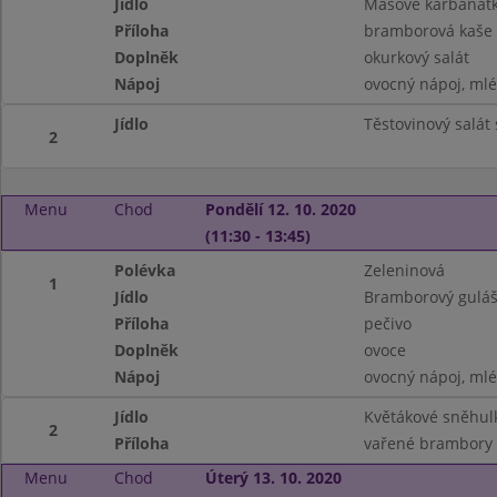
Jídlo
Masové karbanátk
Příloha
bramborová kaše
Doplněk
okurkový salát
Nápoj
ovocný nápoj, ml
Jídlo
Těstovinový salát
2
Menu
Chod
Pondělí 12. 10. 2020
(11:30 - 13:45)
Polévka
Zeleninová
1
Jídlo
Bramborový gulá
Příloha
pečivo
Doplněk
ovoce
Nápoj
ovocný nápoj, ml
Jídlo
Květákové sněhu
2
Příloha
vařené brambory
Menu
Chod
Úterý 13. 10. 2020