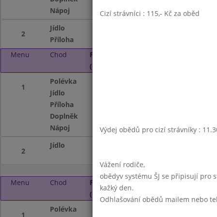
Nápoj
ovocný nápoj, ml
Cizí strávníci : 115,- Kč za oběd
Jídlo
Kuřecí směs se ž
2
Příloha
jasmínová rýže
Menu
Chod
Pátek 2. 10. 2020
(11:30 - 13:45)
Polévka
Houbová
1
Jídlo
Přírodní mletý ří
Příloha
bramborová kaše
Doplněk
míchaný zeleninov
Nápoj
ovocný nápoj, ml
Výdej obědů pro cizí strávníky : 11.
Jídlo
Těstovinový salát
2
Vážení rodiče,
obědyv systému ŠJ se připisují pro 
Menu
Chod
Pondělí 5. 10. 2020
kažký den.
(11:30 - 13:45)
Odhlašování obědů mailem nebo telef
Polévka
Kmínová s vejcem
1