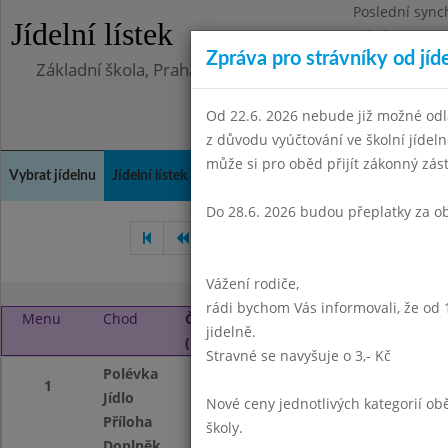
Poslední sync
Jídelní lístek
Středa 5.8.202
Zpráva pro strávníky od jíd
Základní škola, Praha 4, Na Líše 16
Od 22.6. 2026 nebude již možné odl
z důvodu vyúčtování ve školní jíde
může si pro oběd přijít zákonný zá
Vybrat jídelnu
Jídelní lístek
Historie
Kontakty a informace
Doch
Do 28.6. 2026 budou přeplatky za o
Srpen 2020
Září 2020
Ř
Vážení rodiče,
rádi bychom Vás informovali, že od 
Menu
Chod
Čtvrtek 1. 10. 2020
jidelně.
(11:30 - 13:45)
Stravné se navyšuje o 3,- Kč
Polévka
Brokolicová
1
Jídlo
Vepřové na kmíně
Nové ceny jednotlivých kategorií 
Příloha
těstoviny
školy.
Doplněk
ovoce