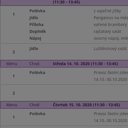
(11:30 - 13:45)
Polévka
z vaječné jíšky
1
Jídlo
Pangasius na más
Příloha
vařené brambory
Doplněk
rajčatový salát
Nápoj
ovocný nápoj, ml
Jídlo
Luštěninový salát
2
Menu
Chod
Středa 14. 10. 2020 (11:30 - 13:45)
Polévka
Provoz školní jíd
1
14.10.-30.10.2020
2
Menu
Chod
Čtvrtek 15. 10. 2020 (11:30 - 13:45)
Polévka
Provoz školní jíd
1
14.10.-30.10.2020