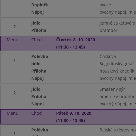
Doplněk
ovoce
Nápoj
ovocný nápoj, ml
Jídlo
Jemné cuketové pl
2
Příloha
brambor
Menu
Chod
Čtvrtek 8. 10. 2020
(11:30 - 13:45)
Polévka
Čočková
1
Jídlo
Segedínský guláš
Příloha
houskový knedlík
Nápoj
ovocný nápoj, ml
Jídlo
Smažený sýr
2
Příloha
americké brambor
Nápoj
ovocný nápoj, ml
Menu
Chod
Pátek 9. 10. 2020
(11:30 - 13:45)
Polévka
Rajská s těstovin
1