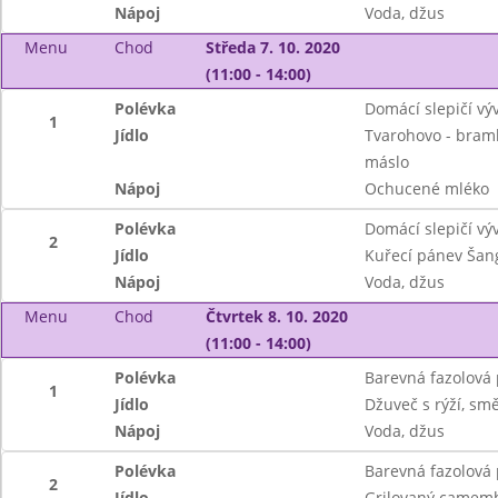
Nápoj
Voda, džus
Menu
Chod
Středa 7. 10. 2020
(11:00 - 14:00)
Polévka
Domácí slepičí vý
1
Jídlo
Tvarohovo - bramb
máslo
Nápoj
Ochucené mléko
Polévka
Domácí slepičí vý
2
Jídlo
Kuřecí pánev Šang
Nápoj
Voda, džus
Menu
Chod
Čtvrtek 8. 10. 2020
(11:00 - 14:00)
Polévka
Barevná fazolová
1
Jídlo
Džuveč s rýží, sm
Nápoj
Voda, džus
Polévka
Barevná fazolová
2
Jídlo
Grilovaný camemb