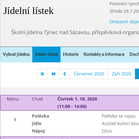
Poslední sync
Jídelní lístek
Středa 29.7.20
Omezení obje
Školní jídelna Týnec nad Sázavou, příspěvková organi
Vybrat jídelnu
Jídelní lístek
Historie
Kontakty a informace
Doch
Červenec 2020
Září 2020
Menu
Chod
Čtvrtek 1. 10. 2020
(11:00 - 14:00)
Polévka
Polévka se sojou
1
Jídlo
Asijské kuřecí kou
Nápoj
Džus