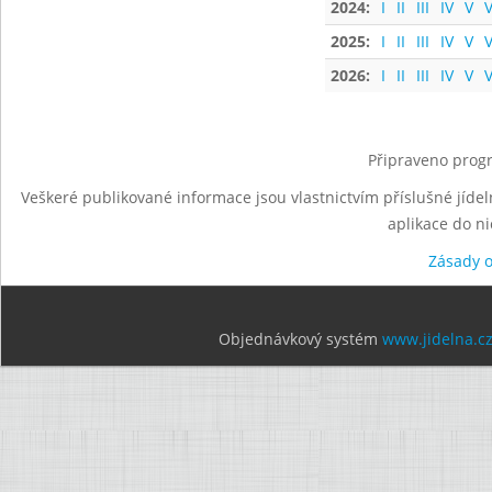
2024:
I
II
III
IV
V
V
2025:
I
II
III
IV
V
V
2026:
I
II
III
IV
V
V
Připraveno progr
Veškeré publikované informace jsou vlastnictvím příslušné jídel
aplikace do n
Zásady 
Objednávkový systém
www.jidelna.c