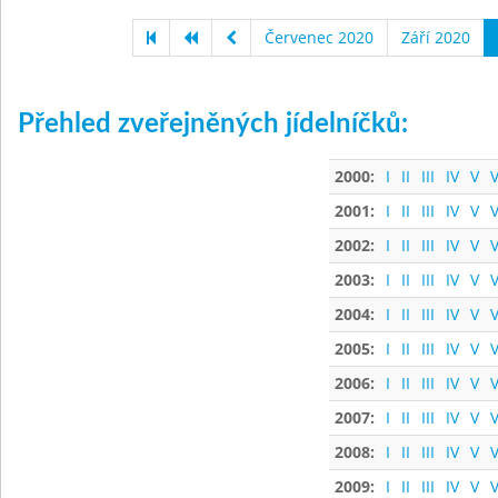
Červenec 2020
Září 2020
Přehled zveřejněných jídelníčků:
2000:
I
II
III
IV
V
V
2001:
I
II
III
IV
V
V
2002:
I
II
III
IV
V
V
2003:
I
II
III
IV
V
V
2004:
I
II
III
IV
V
V
2005:
I
II
III
IV
V
V
2006:
I
II
III
IV
V
V
2007:
I
II
III
IV
V
V
2008:
I
II
III
IV
V
V
2009:
I
II
III
IV
V
V