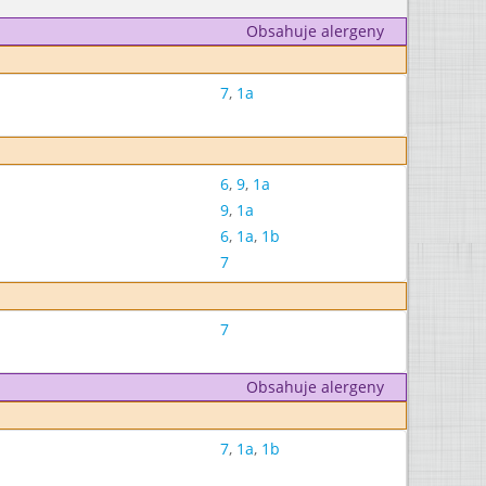
Obsahuje alergeny
7
,
1a
6
,
9
,
1a
9
,
1a
6
,
1a
,
1b
7
7
Obsahuje alergeny
7
,
1a
,
1b