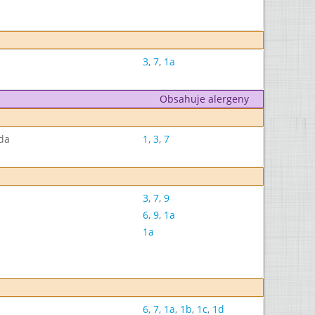
3
,
7
,
1a
Obsahuje alergeny
da
1
,
3
,
7
3
,
7
,
9
6
,
9
,
1a
1a
6
,
7
,
1a
,
1b
,
1c
,
1d