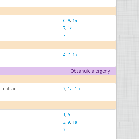
6
,
9
,
1a
7
,
1a
7
4
,
7
,
1a
Obsahuje alergeny
, malcao
7
,
1a
,
1b
1
,
9
3
,
9
,
1a
7