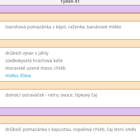
Týden 41
tvarohová pomazánka s kápií, raženka, banánové mléko
drůbeží vývar s jáhly
sladkokyselá hráchová kaše
moravské uzené maso, chléb
mléko, šťáva
domácí ostraváček - retro, ovoce, šípkový čaj
drůbeží pomazánka s kapustou, nopálový chléb, čaj lesní směs