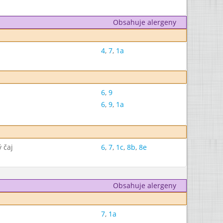
Obsahuje alergeny
4
,
7
,
1a
6
,
9
6
,
9
,
1a
 čaj
6
,
7
,
1c
,
8b
,
8e
Obsahuje alergeny
7
,
1a