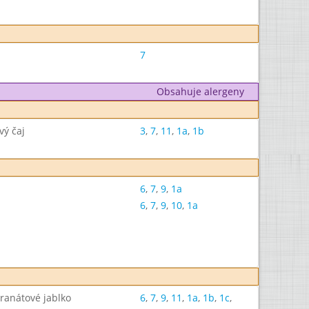
7
Obsahuje alergeny
vý čaj
3
,
7
,
11
,
1a
,
1b
6
,
7
,
9
,
1a
6
,
7
,
9
,
10
,
1a
ranátové jablko
6
,
7
,
9
,
11
,
1a
,
1b
,
1c
,