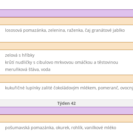
lososová pomazánka, zelenina, raženka, čaj granátové jablko
zelová s hříbky
krůtí nudličky s cibulovo mrkvovou omáčkou a těstovinou
meruňková šťáva, voda
kukuřičné lupínky zalité čokoládovým mlékem, pomeranč, ovocný
Týden 42
pošumavská pomazánka, okurek, rohlík, vanilkové mléko