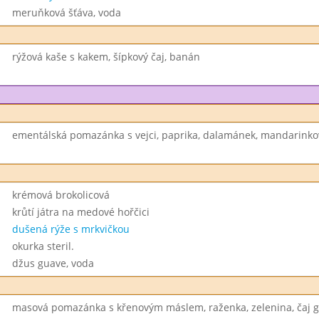
meruňková šťáva, voda
rýžová kaše s kakem, šípkový čaj, banán
ementálská pomazánka s vejci, paprika, dalamánek, mandarinko
krémová brokolicová
krůtí játra na medové hořčici
dušená rýže s mrkvičkou
okurka steril.
džus guave, voda
masová pomazánka s křenovým máslem, raženka, zelenina, čaj g