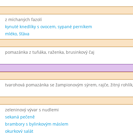
z míchaných fazolí
kynuté knedlíky s ovocem, sypané perníkem
mléko, šťáva
pomazánka z tuňáka, raženka, brusinkový čaj
tvarohová pomazánka se žampionovým sýrem, rajče, žitný rohlík
zeleninový vývar s nudlemi
sekaná pečeně
brambory s bylinkovým máslem
okurkový salát