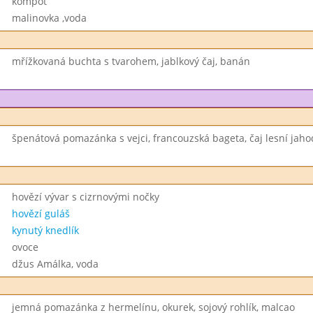
kompot
malinovka ,voda
mřížkovaná buchta s tvarohem, jablkový čaj, banán
špenátová pomazánka s vejci, francouzská bageta, čaj lesní jaho
hovězí vývar s cizrnovými nočky
hovězí guláš
kynutý knedlík
ovoce
džus Amálka, voda
jemná pomazánka z hermelínu, okurek, sojový rohlík, malcao