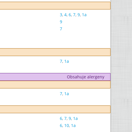
3
,
4
,
6
,
7
,
9
,
1a
9
7
7
,
1a
Obsahuje alergeny
7
,
1a
6
,
7
,
9
,
1a
6
,
10
,
1a