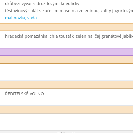
drůbeží vývar s drožďovými knedlíčky
těstovinový salát s kuřecím masem a zeleninou, zalitý jogurtov
malinovka, voda
hradecká pomazánka, chia tousťák, zelenina, čaj granátové jablk
ŘEDITELSKÉ VOLNO