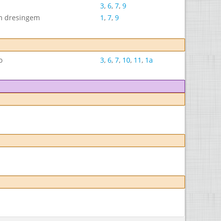
3
,
6
,
7
,
9
ým dresingem
1
,
7
,
9
o
3
,
6
,
7
,
10
,
11
,
1a