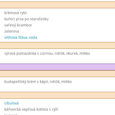
krémová rybí
kuřecí prsa po staročesku
vařený brambor
zelenina
višňová šťáva, voda
sýrová pomazánka s cizrnou, rohlík, okurek, mléko
budapešťský krém s kápií, rohlík, mléko
cibulová
béřovická vepřová kotleta s rýží