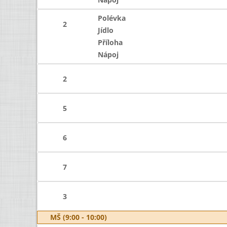
Polévka
2
Jídlo
Příloha
Nápoj
2
5
6
7
3
MŠ (9:00 - 10:00)