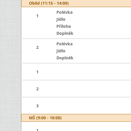
Oběd (11:15 - 14:00)
Polévka
1
Jídlo
Příloha
Doplněk
Polévka
2
Jídlo
Doplněk
1
2
3
MŠ (9:00 - 10:00)
1