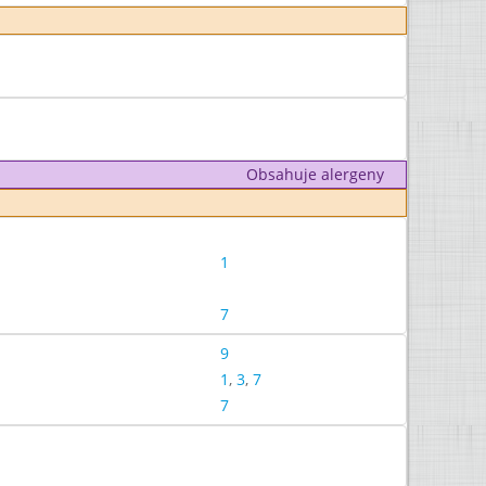
Obsahuje alergeny
1
7
9
1
,
3
,
7
7