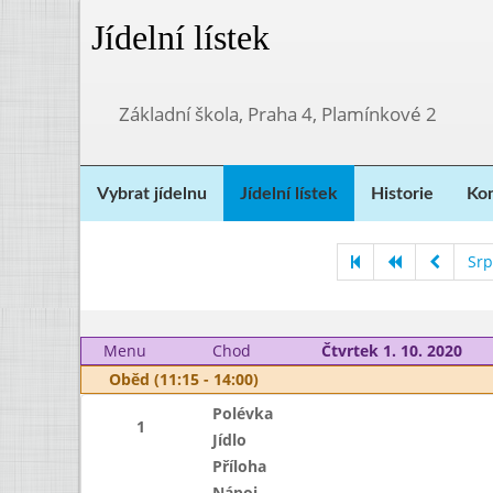
Jídelní lístek
Základní škola, Praha 4, Plamínkové 2
Vybrat jídelnu
Jídelní lístek
Historie
Kon
Srp
Menu
Chod
Čtvrtek 1. 10. 2020
Oběd (11:15 - 14:00)
Polévka
1
Jídlo
Příloha
Nápoj