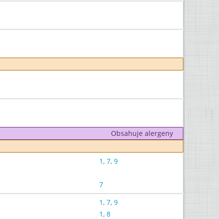
Obsahuje alergeny
1
,
7
,
9
7
1
,
7
,
9
1
,
8