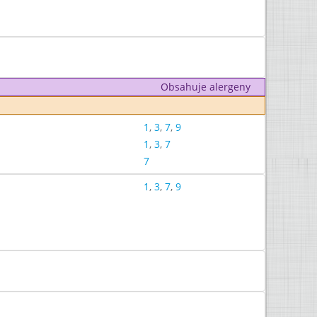
Obsahuje alergeny
1
,
3
,
7
,
9
1
,
3
,
7
7
1
,
3
,
7
,
9