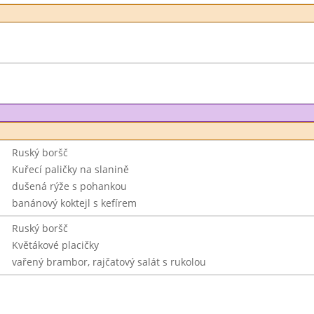
Ruský boršč
Kuřecí paličky na slanině
dušená rýže s pohankou
banánový koktejl s kefírem
Ruský boršč
Květákové placičky
vařený brambor, rajčatový salát s rukolou