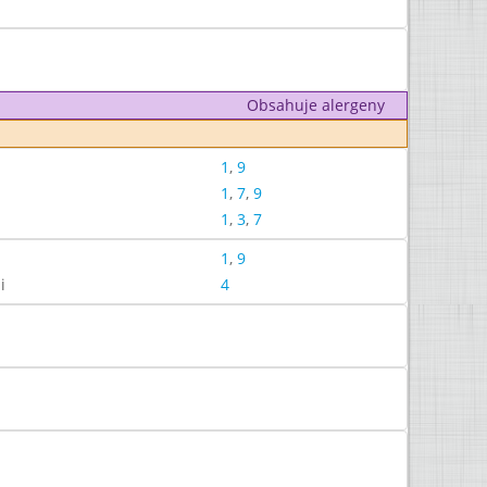
Obsahuje alergeny
1
,
9
1
,
7
,
9
1
,
3
,
7
1
,
9
i
4