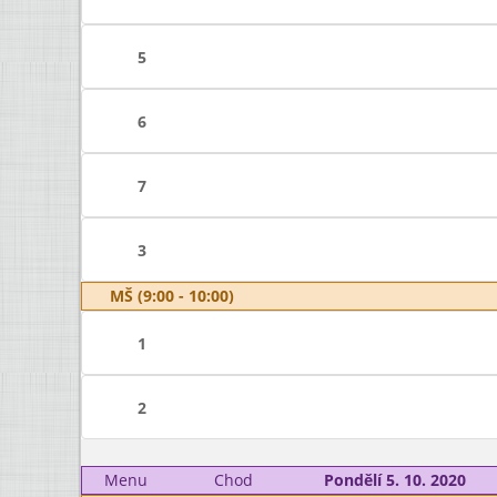
5
6
7
3
MŠ (9:00 - 10:00)
1
2
Menu
Chod
Pondělí 5. 10. 2020