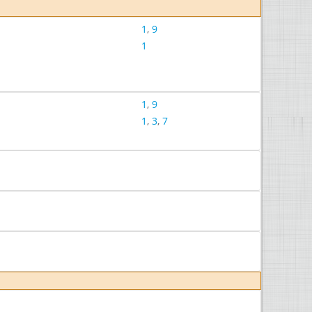
1
,
9
1
1
,
9
1
,
3
,
7